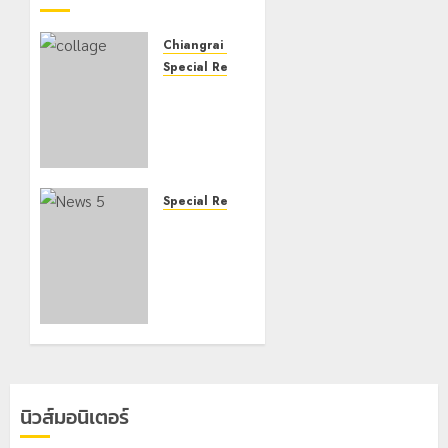
Chiangrai Municipality
Special Report - Article
รายงาน
พิเศษ :
“นายก
วันชัย”
เทศบาล
นคร
Special Report - Article
เชียงราย
รายงาน
จัดเวที
พิเศษ : 1
“ข่วงคน
ทศวรรษ [
เมือง” มุ่ง
10 ปี ]
สู่เมือง
แผ่นดิน
แห่งความ
ไหวใหญ่ที่
สุข 3 มิติ
จังหวัด
การ
เชียงราย
พัฒนา
คน
นิวส์มอนิเตอร์
เมืองด้าน
เชียงราย
เศรษฐกิจ
ไม่เคยลืม