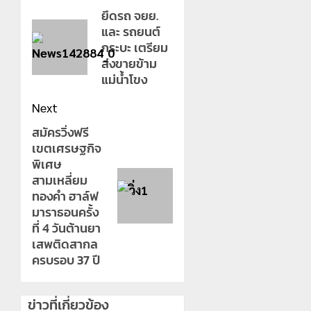
navigation
ยึดรถ จยย.
Previous
และ รถยนต์
post:
กระบะ เตรียม
ส่งขายข้าม
แม่น้ำโขง
Next
สมัครวิ่งฟรี
Next
เขตเศรษฐกิจ
post:
พิเศษ
สามเหลี่ยม
ทองคำ ฮาล์ฟ
มาราธอนครั้ง
ที่ 4 วันต้านยา
เสพติดสากล
ครบรอบ 37 ปี
ข่าวที่เกี่ยวข้อง