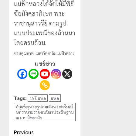
แม่ฟ้าหลวงได้จัดให้มีพิธี
ชัยมังคลาภิเษก พระ
ราชานุสาวรีย์ ตามรูป
แบบประเพณีของล้านนา
โดยครบถ้วน.
ขอบคุณภาพ : มหาวิทยาลัยแม่ฟ้าหลวง
แชร์ข่าว
Tags:
19ปีมฟล
มฟล
อัญเชิญพระรูปสมเด็จพระศรีนคริ
นทราบรมราชชนนีมาประดิษฐาน
ณ มหาวิทยาลัย
Post
Previous