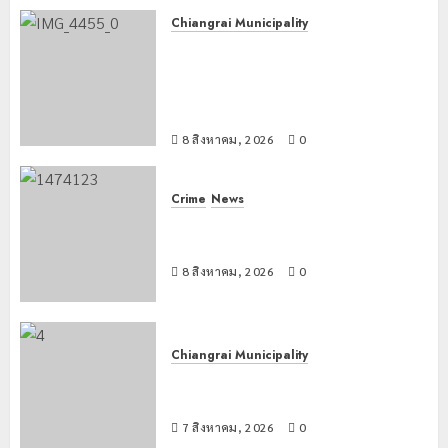
สังคมและ
Chiangrai Municipality
สิ่ง
5
เทศบาลนครเชียงรายผนึกสำนักงาน
พฤษภาคม,
แวดล้อม
ทรัพยากรน้ำที่ 1 ติดตั้งเครื่องสูบน้ำ
2024
ขนาดใหญ่ 3 จุดยุทธศาสตร์รับมือฝน
0
21
หนักตลอดฤดูฝน
พฤษภาคม,
2024
8 สิงหาคม, 2026
0
0
Crime
News
กกล.ผาเมืองปะทะแก๊งขนยาชายแดน
เชียงแสน ยึดยาบ้า 1.9 ล้านเม็ด
8 สิงหาคม, 2026
0
Chiangrai Municipality
เทศบาลนครเชียงรายร่วมกิจกรรม “วัน
รพี” ประจำปี 2569
7 สิงหาคม, 2026
0