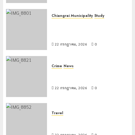
Chiangrai Municipality
Study
เลขาธิการ ป.ป.ส. ชื่นชมโรงเรียน
เทศบาล 7 ฝั่งหมิ่น ต้นแบบพัฒนา EF
สร้างภูมิคุ้มกันยาเสพติด
22 กรกฎาคม, 2026
0
Crime
News
ทหารผาเมืองบูรณาการหลายหน่วย
สกัดยึดไอซ์ 250 กิโลกรัม กลางแม่สาย
22 กรกฎาคม, 2026
0
Travel
เชียงรายดัน “สุสานโบราณยุคหินดอย
วง” สู่หมุดหมายท่องเที่ยวโลก
22 กรกฎาคม, 2026
0