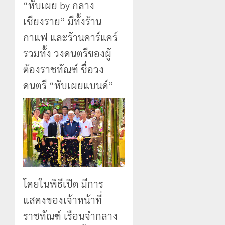
นักเรียน
“หับเผย by กลาง
กลาง
เลข
เชียงราย” มีทั้งร้าน
ธรรมชาต
ประจำ
ตัว
กาแฟ และร้านคาร์แคร์
21
G
กรกฎาคม,
รวมทั้ง วงดนตรีของผู้
อำเภอ
2026
แม่สรวย
ต้องราชทัณฑ์ ชื่อวง
0
ดนตรี “หับเผยแบนด์”
20
กรกฎาคม,
2026
0
โดยในพิธีเปิด มีการ
แสดงของเจ้าหน้าที่
ราชทัณฑ์ เรือนจำกลาง