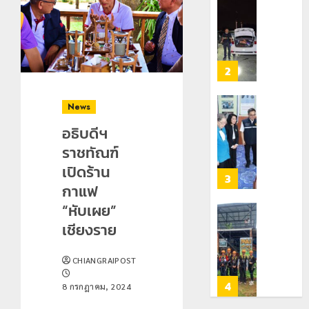
เสพ
หน่วย
เชียงราย
0
ติด
สกัด
ดัน
ยึด
“สุสาน
22
ไอซ์
โบราณ
กรกฎาคม,
250
2026
ยุค
3
กิโลกรัม
หิน
0
กลาง
ดอย
News
แม่สาย
วง”
โลว์
สู่
อธิบดีฯ
ซี
22
หมุด
ซั่น
ราชทัณฑ์
กรกฎาคม,
หมาย
2026
ไม่
เปิดร้าน
ท่อง
สะเทือน!
4
0
กาแฟ
เที่ยว
“ปาย”
โลก
ยัง
“หับเผย”
เนื้อ
มอบ
เชียงราย
22
หอม
บัตร
กรกฎาคม,
นัก
2026
ประจำ
CHIANGRAIPOST
ท่อง
ตัว
0
เที่ยว
บุคคล
5
8 กรกฎาคม, 2024
แห่
ผู้