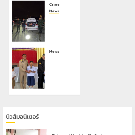
Crime
News
ทหารผา
เมืองบู
รณาการ
หลาย
หน่วย
สกัดยึด
News
ไอซ์ 250
มอบบัตร
กิโลกรัม
ประจำตัว
กลาง
บุคคลผู้
แม่สาย
ไม่มี
สถานะ
22
ทาง
กรกฎาคม,
ทะเบียน
2026
แก่
0
นักเรียน
นิวส์มอนิเตอร์
เลขประจำ
ตัว G
อำเภอ