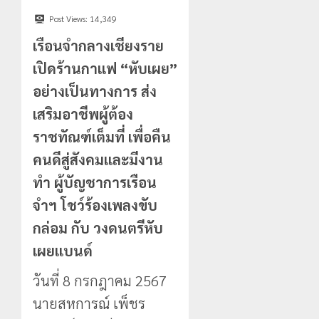
สัมผัส
ไม่มี
Pai
สถานะ
Post Views:
14,349
เลขาธิกา
Zipline
ทาง
ป.ป.ส.
เรือนจำกลางเชียงราย
ท้า
ทะเบียน
ชื่นชม
ความ
เปิดร้านกาแฟ “หับเผย”
แก่
โรงเรียน
สูง
นักเรียน
เทศบาล
1
อย่างเป็นทางการ ส่ง
กลาง
เลข
7
เสริมอาชีพผู้ต้อง
ธรรมชาต
ประจำ
ฝั่ง
ตัว
หมิ่น
ทหาร
ราชทัณฑ์เต็มที่ เพื่อคืน
21
G
ต้นแบบ
ผา
กรกฎาคม,
คนดีสู่สังคมและมีงาน
อำเภอ
2026
พัฒนา
เมือ
แม่สรวย
EF
งบู
ทำ ผู้บัญชาการเรือน
0
สร้าง
รณา
2
จำฯ โชว์ร้องเพลงขับ
20
ภูมิคุ้มกัน
การ
กรกฎาคม,
ยา
2026
กล่อม กับ วงดนตรีหับ
หลาย
เสพ
หน่วย
เชียงราย
0
เผยแบนด์
ติด
สกัด
ดัน
ยึด
“สุสาน
วันที่ 8 กรกฎาคม 2567
22
ไอซ์
โบราณ
กรกฎาคม,
นายสหการณ์ เพ็ชร
250
2026
ยุค
3