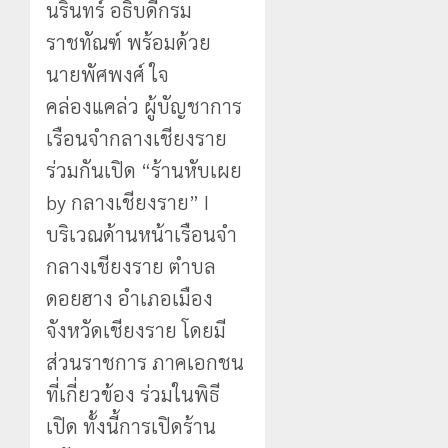
กิโลกรัม
หิน
นรินทร์ อธิบดีกรม
0
กลาง
ดอย
ราชทัณฑ์ พร้อมด้วย
แม่สาย
วง”
โลว์
สู่
นายพัศพงศ์ ใจ
ซี
22
หมุด
ซั่น
กรกฎาคม,
คล่องแคล่ว ผู้บัญชาการ
หมาย
2026
ไม่
เรือนจำกลางเชียงราย
ท่อง
สะเทือน!
4
0
เที่ยว
“ปาย”
ร่วมกันเปิด “ร้านหับเผย
โลก
ยัง
by กลางเชียงราย” I
เนื้อ
มอบ
22
หอม
บัตร
บริเวณด้านหน้าเรือนจำ
กรกฎาคม,
นัก
2026
ประจำ
กลางเชียงราย ตำบล
ท่อง
ตัว
0
เที่ยว
บุคคล
ดอยฮาง อำเภอเมือง
5
แห่
ผู้
จังหวัดเชียงราย โดยมี
สัมผัส
ไม่มี
Pai
ส่วนราชการ ภาคเอกชน
สถานะ
Zipline
ทาง
ที่เกี่ยวข้อง ร่วมในพิธี
ท้า
ทะเบียน
เปิด ทั้งนี้การเปิดร้าน
ความ
แก่
สูง