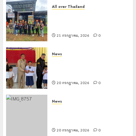
All over Thailand
โลว์ซีซั่นไม่สะเทือน! “ปาย” ยังเนื้อหอม
นักท่องเที่ยวแห่สัมผัส Pai Zipline ท้า
ความสูงกลางธรรมชาติ
21 กรกฎาคม, 2026
0
News
มอบบัตรประจำตัวบุคคลผู้ไม่มีสถานะ
ทางทะเบียน แก่นักเรียนเลขประจำตัว G
อำเภอแม่สรวย
20 กรกฎาคม, 2026
0
News
ขนส่งเชียงราย อำนวยความสะดวก
ประชาชน ตรวจสอบกรรมสิทธิ์รถ
ประกอบสิทธิสวัสดิการแห่งรัฐ
20 กรกฎาคม, 2026
0