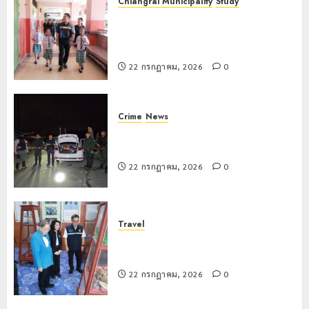
Chiangrai Municipality
Study
แม่สรวย
เลขาธิการ ป.ป.ส. ชื่นชมโรงเรียน
เทศบาล 7 ฝั่งหมิ่น ต้นแบบพัฒนา EF
20
สร้างภูมิคุ้มกันยาเสพติด
กรกฎาคม,
2026
22 กรกฎาคม, 2026
0
0
Crime
News
ทหารผาเมืองบูรณาการหลายหน่วย
สกัดยึดไอซ์ 250 กิโลกรัม กลางแม่สาย
22 กรกฎาคม, 2026
0
Travel
เชียงรายดัน “สุสานโบราณยุคหินดอย
วง” สู่หมุดหมายท่องเที่ยวโลก
22 กรกฎาคม, 2026
0