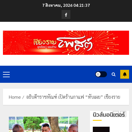
22
หอม
Skip
บัตร
กรกฎาคม,
7 สิงหาคม, 2026
04:21:38
นัก
2026
ประจำ
to
Facebook
ท่อง
ตัว
content
0
เที่ยว
บุคคล
5
แห่
ผู้
สัมผัส
ไม่มี
Pai
สถานะ
เลขาธิกา
Zipline
ทาง
ป.ป.ส.
ท้า
ทะเบียน
ชื่นชม
ความ
แก่
โรงเรียน
สูง
นักเรียน
เทศบาล
1
กลาง
เลข
Primary
7
ธรรมชาต
ประจำ
ฝั่ง
Menu
ตัว
หมิ่น
ทหาร
21
G
ต้นแบบ
ผา
กรกฎาคม,
Home
อธิบดีฯราชทัณฑ์ เปิดร้านกาแฟ “หับเผย” เชียงราย
อำเภอ
2026
พัฒนา
เมือ
แม่สรวย
EF
งบู
0
นิวส์มอนิเตอร์
สร้าง
รณา
2
20
ภูมิคุ้มกัน
การ
กรกฎาคม,
ยา
2026
หลาย