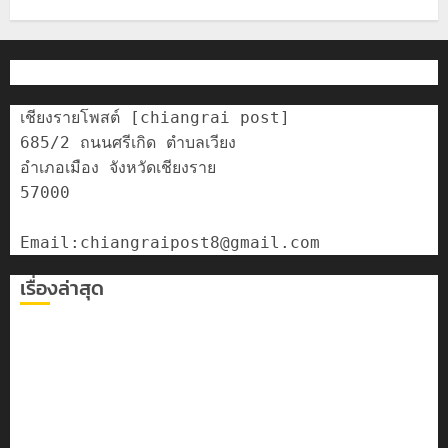
เชียงรายโพสต์ [chiangrai post]

685/2 ถนนศรีเกิด ตำบลเวียง

อำเภอเมือง จังหวัดเชียงราย

57000

เรื่องล่าสุด
เลขาธิการ ป.ป.ส. ชื่นชมโรงเรียนเทศบาล 7 ฝั่งหมิ่น ต้นแบบ
พัฒนา EF สร้างภูมิคุ้มกันยาเสพติด
ทหารผาเมืองบูรณาการหลายหน่วย สกัดยึดไอซ์ 250
กิโลกรัม กลางแม่สาย
เชียงรายดัน “สุสานโบราณยุคหินดอยวง” สู่หมุดหมายท่อง