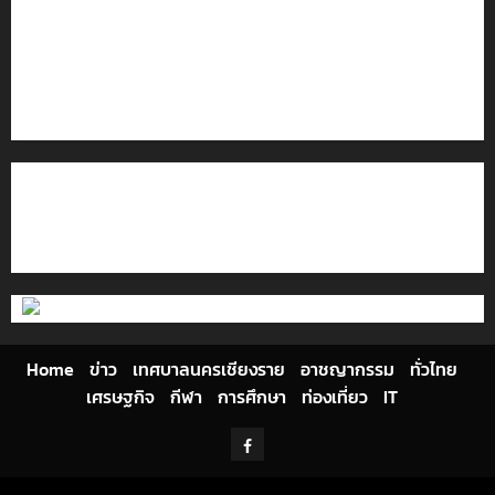
เที่ยวโลก
โลว์ซีซั่นไม่สะเทือน! “ปาย” ยังเนื้อหอม นักท่องเที่ยวแห่
สัมผัส Pai Zipline ท้าความสูงกลางธรรมชาติ
มอบบัตรประจำตัวบุคคลผู้ไม่มีสถานะทางทะเบียน แก่
นักเรียนเลขประจำตัว G อำเภอแม่สรวย
ติดต่อเรา
เกี่ยวกับเรา
Privacy Policy
Cookies Policy
Home
ข่าว
เทศบาลนครเชียงราย
อาชญากรรม
ทั่วไทย
เศรษฐกิจ
กีฬา
การศึกษา
ท่องเที่ยว
IT
Facebook