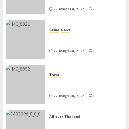
สร้างภูมิคุ้มกันยาเสพติด
22 กรกฎาคม, 2026
0
Crime
News
ทหารผาเมืองบูรณาการหลายหน่วย
สกัดยึดไอซ์ 250 กิโลกรัม กลางแม่สาย
22 กรกฎาคม, 2026
0
Travel
เชียงรายดัน “สุสานโบราณยุคหินดอย
วง” สู่หมุดหมายท่องเที่ยวโลก
22 กรกฎาคม, 2026
0
All over Thailand
โลว์ซีซั่นไม่สะเทือน! “ปาย” ยังเนื้อหอม