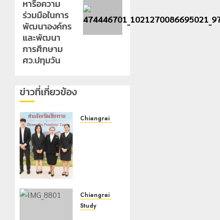
หารือความ
ร่วมมือในการ
พัฒนาองค์กร
และพัฒนา
การศึกษาม
ศว.ปทุมวัน
ข่าวที่เกี่ยวข้อง
Chiangrai Municipality
เทศบาล
นคร
เชียงราย
ร่วม
กิจกรรม
“วันรพี”
ประจำปี
Chiangrai Municipality
2569
Study
เลขาธิการ