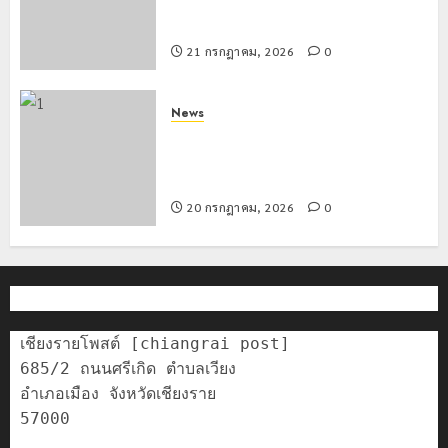
นักท่องเที่ยวแห่สัมผัส Pai Zipline ท้า
ความสูงกลางธรรมชาติ
21 กรกฎาคม, 2026
0
News
มอบบัตรประจำตัวบุคคลผู้ไม่มีสถานะ
ทางทะเบียน แก่นักเรียนเลขประจำตัว G
อำเภอแม่สรวย
20 กรกฎาคม, 2026
0
เชียงรายโพสต์ [chiangrai post]

685/2 ถนนศรีเกิด ตำบลเวียง

อำเภอเมือง จังหวัดเชียงราย

57000
