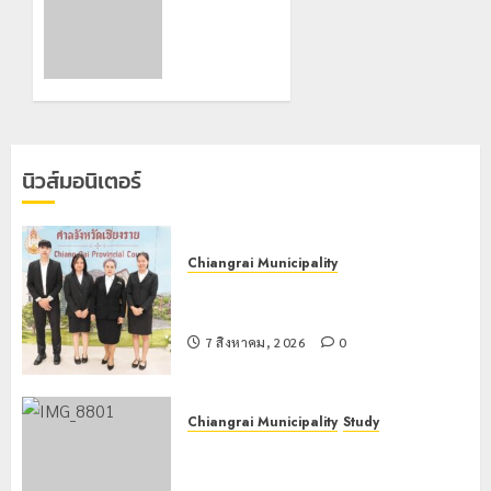
7 สิงหาคม,
ป.ป.ส.
2026
ชื่นชม
0
โรงเรียน
เทศบาล 7
ฝั่งหมิ่น
ต้นแบบ
พัฒนา
นิวส์มอนิเตอร์
EF สร้าง
ภูมิคุ้มกัน
ยาเสพ
ติด
Chiangrai Municipality
เทศบาลนครเชียงรายร่วมกิจกรรม “วัน
22
รพี” ประจำปี 2569
กรกฎาคม,
2026
7 สิงหาคม, 2026
0
0
Chiangrai Municipality
Study
เลขาธิการ ป.ป.ส. ชื่นชมโรงเรียน
เทศบาล 7 ฝั่งหมิ่น ต้นแบบพัฒนา EF