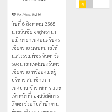
ท่อง
สะเทือน!
4
0
เที่ยว
“ปาย”
โลก
ยัง
Post Views:
18,136
เนื้อ
มอบ
วันที่ 6 สิงหาคม 2568
22
หอม
บัตร
กรกฎาคม,
นัก
2026
ประจำ
นายวันชัย จงสุทธานา
ท่อง
ตัว
0
มณี นายกเทศมนตรีนคร
เที่ยว
บุคคล
5
แห่
เชียงราย มอบหมายให้
ผู้
สัมผัส
ไม่มี
น.ส.วรรณพัชร จินดาขัด
Pai
สถานะ
เลขาธิกา
รองนายกเทศมนตรีนคร
Zipline
ทาง
ป.ป.ส.
ท้า
ทะเบียน
ชื่นชม
เชียงราย พร้อมคณะผู้
ความ
แก่
โรงเรียน
บริหาร สมาชิกสภา
สูง
นักเรียน
เทศบาล
1
กลาง
เลข
7
เทศบาล ข้าราชการ และ
ธรรมชาต
ประจำ
ฝั่ง
เจ้าหน้าที่กองสวัสดิการ
ตัว
หมิ่น
ทหาร
21
G
ต้นแบบ
สังคม ร่วมกับสำนักงาน
ผา
กรกฎาคม,
อำเภอ
2026
พัฒนา
เมือ
พัฒนาสังคมและความ