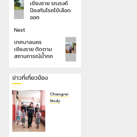
เชียงราย รณรงค์
post:
ป้องกันโรคไข้เลือด
ออก
Next
Next
เทศบาลนคร
เชียงราย ติดตาม
post:
สถานการณ์น้ำกก
ข่าวที่เกี่ยวข้อง
Chiangrai Municipality
Study
เลขาธิการ
ป.ป.ส.
ชื่นชม
โรงเรียน
เทศบาล 7