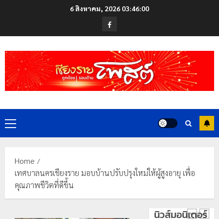
Skip
ดอย
6 สิงหาคม, 2026
03:46:00
to
วง”
โลว์
Facebook
สู่
content
ซี
หมุด
ซั่น
หมาย
ไม่
ท่อง
สะเทือน!
4
เที่ยว
“ปาย”
โลก
ยัง
เนื้อ
มอบ
22
หอม
บัตร
กรกฎาคม,
นัก
2026
ประจำ
Primary
ท่อง
ตัว
0
Menu
เที่ยว
บุคคล
5
แห่
ผู้
สัมผัส
ไม่มี
Home
Pai
สถานะ
เลขาธิกา
เทศบาลนครเชียงราย มอบบ้านปรับปรุงใหม่ให้ผู้สูงอายุ เพื่อ
Zipline
ทาง
ป.ป.ส.
คุณภาพชีวิตที่ดีขึ้น
ท้า
ทะเบียน
ชื่นชม
ความ
แก่
โรงเรียน
นิวส์มอนิเตอร์
สูง
นักเรียน
เทศบาล
1