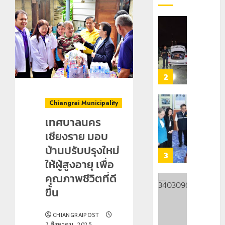
กลาง
เลข
7
ธรรมชาต
ประจำ
ฝั่ง
ตัว
หมิ่น
ทหาร
21
G
ต้นแบบ
ผา
กรกฎาคม,
อำเภอ
2026
พัฒนา
เมือ
แม่สรวย
EF
งบู
0
สร้าง
รณา
2
20
ภูมิคุ้มกัน
การ
กรกฎาคม,
ยา
2026
หลาย
Chiangrai Municipality
เสพ
หน่วย
เชียงราย
0
ติด
สกัด
เทศบาลนคร
ดัน
ยึด
“สุสาน
เชียงราย มอบ
22
ไอซ์
โบราณ
กรกฎาคม,
บ้านปรับปรุงใหม่
250
2026
ยุค
3
ให้ผู้สูงอายุ เพื่อ
กิโลกรัม
หิน
0
กลาง
ดอย
คุณภาพชีวิตที่ดี
แม่สาย
วง”
โลว์
ขึ้น
สู่
ซี
22
หมุด
ซั่น
กรกฎาคม,
CHIANGRAIPOST
หมาย
2026
ไม่
7 สิงหาคม, 2025