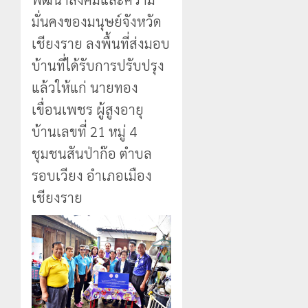
แม่สรวย
EF
งบู
0
มั่นคงของมนุษย์จังหวัด
สร้าง
รณา
2
20
ภูมิคุ้มกัน
การ
กรกฎาคม,
เชียงราย ลงพื้นที่ส่งมอบ
ยา
2026
หลาย
บ้านที่ได้รับการปรับปรุง
เสพ
หน่วย
เชียงราย
0
ติด
สกัด
ดัน
แล้วให้แก่ นายทอง
ยึด
“สุสาน
เขื่อนเพชร ผู้สูงอายุ
22
ไอซ์
โบราณ
กรกฎาคม,
250
2026
ยุค
บ้านเลขที่ 21 หมู่ 4
3
กิโลกรัม
หิน
0
ชุมชนสันป่าก๊อ ตำบล
กลาง
ดอย
แม่สาย
รอบเวียง อำเภอเมือง
วง”
โลว์
สู่
ซี
เชียงราย
22
หมุด
ซั่น
กรกฎาคม,
หมาย
2026
ไม่
ท่อง
สะเทือน!
4
0
เที่ยว
“ปาย”
โลก
ยัง
เนื้อ
มอบ
22
หอม
บัตร
กรกฎาคม,