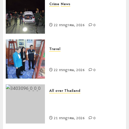
Crime
News
ทหารผาเมืองบูรณาการหลายหน่วย
สกัดยึดไอซ์ 250 กิโลกรัม กลางแม่สาย
22 กรกฎาคม, 2026
0
Travel
เชียงรายดัน “สุสานโบราณยุคหินดอย
วง” สู่หมุดหมายท่องเที่ยวโลก
22 กรกฎาคม, 2026
0
All over Thailand
โลว์ซีซั่นไม่สะเทือน! “ปาย” ยังเนื้อหอม
นักท่องเที่ยวแห่สัมผัส Pai Zipline ท้า
ความสูงกลางธรรมชาติ
21 กรกฎาคม, 2026
0