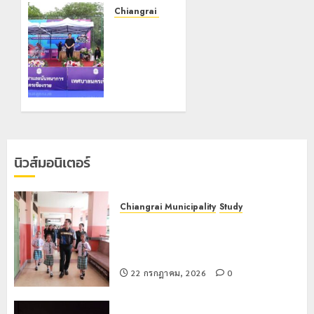
ฝั่งหมิ่น
Chiangrai Municipality
ต้นแบบ
เทศบาล
พัฒนา
นคร
EF สร้าง
เชียงราย
ภูมิคุ้มกัน
จับมือ
ยาเสพ
สมาคม
ติด
กีฬาแห่ง
จังหวัด
22
เชียงราย
กรกฎาคม,
เดินหน้า
2026
นิวส์มอนิเตอร์
ขับเคลื่อน
0
“เชียงราย
สปอร์ต
Chiangrai Municipality
Study
ซิตี้”
เลขาธิการ ป.ป.ส. ชื่นชมโรงเรียน
เทศบาล 7 ฝั่งหมิ่น ต้นแบบพัฒนา EF
18
สร้างภูมิคุ้มกันยาเสพติด
กรกฎาคม,
2026
22 กรกฎาคม, 2026
0
0