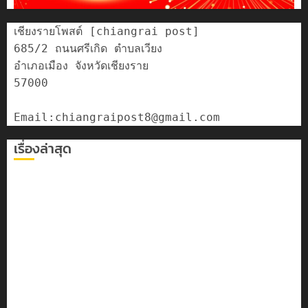
เชียงรายโพสต์ [chiangrai post]

685/2 ถนนศรีเกิด ตำบลเวียง

อำเภอเมือง จังหวัดเชียงราย

57000

เรื่องล่าสุด
เลขาธิการ ป.ป.ส. ชื่นชมโรงเรียนเทศบาล 7 ฝั่งหมิ่น ต้นแบบ
พัฒนา EF สร้างภูมิคุ้มกันยาเสพติด
ทหารผาเมืองบูรณาการหลายหน่วย สกัดยึดไอซ์ 250
กิโลกรัม กลางแม่สาย
เชียงรายดัน “สุสานโบราณยุคหินดอยวง” สู่หมุดหมายท่อง
เที่ยวโลก
โลว์ซีซั่นไม่สะเทือน! “ปาย” ยังเนื้อหอม นักท่องเที่ยวแห่
สัมผัส Pai Zipline ท้าความสูงกลางธรรมชาติ