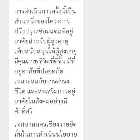
นัก
2026
ประจำ
ท่อง
ตัว
การดำเนินการครั้งนี้เป็น
0
เที่ยว
บุคคล
5
ส่วนหนึ่งของโครงการ
แห่
ผู้
สัมผัส
ไม่มี
ปรับปรุง/ซ่อมแซมที่อยู่
Pai
สถานะ
อาศัยสำหรับผู้สูงอายุ
Zipline
ทาง
ท้า
เพื่อสนับสนุนให้ผู้สูงอายุ
ทะเบียน
ความ
แก่
มีคุณภาพชีวิตที่ดีขึ้น มีที่
สูง
นักเรียน
อยู่อาศัยที่ปลอดภัย
กลาง
เลข
ธรรมชาต
ประจำ
เหมาะสมกับการดำรง
ตัว
21
ชีวิต และส่งเสริมการอยู่
G
กรกฎาคม,
อำเภอ
2026
อาศัยในสังคมอย่างมี
แม่สรวย
0
ศักดิ์ศรี
20
กรกฎาคม,
เทศบาลนครเชียงรายยึด
2026
มั่นในการดำเนินนโยบาย
0