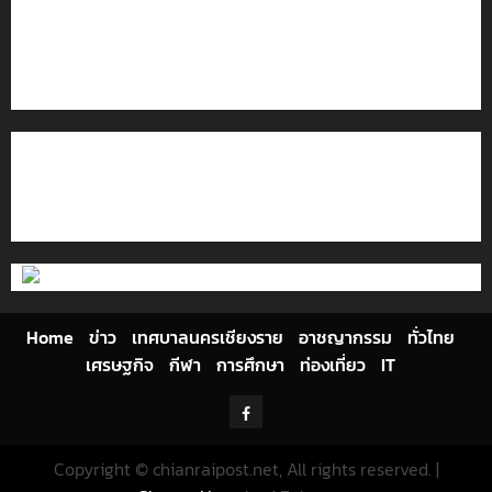
โลว์ซีซั่นไม่สะเทือน! “ปาย” ยังเนื้อหอม นักท่องเที่ยวแห่
สัมผัส Pai Zipline ท้าความสูงกลางธรรมชาติ
มอบบัตรประจำตัวบุคคลผู้ไม่มีสถานะทางทะเบียน แก่
นักเรียนเลขประจำตัว G อำเภอแม่สรวย
ติดต่อเรา
เกี่ยวกับเรา
Privacy Policy
Cookies Policy
Home
ข่าว
เทศบาลนครเชียงราย
อาชญากรรม
ทั่วไทย
เศรษฐกิจ
กีฬา
การศึกษา
ท่องเที่ยว
IT
Facebook
Copyright © chianraipost.net, All rights reserved.
|