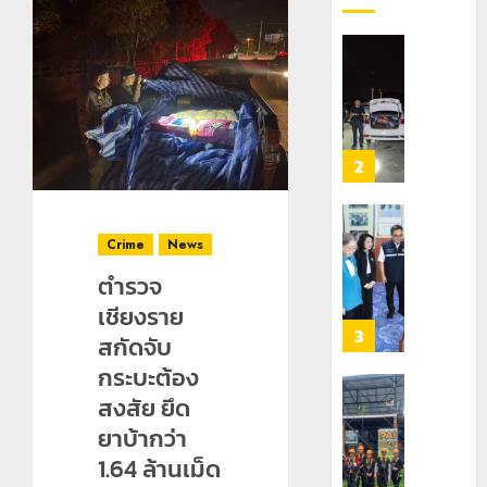
กลาง
เลข
7
ธรรมชาต
ประจำ
ฝั่ง
ตัว
หมิ่น
ทหาร
21
G
ต้นแบบ
ผา
กรกฎาคม,
อำเภอ
2026
พัฒนา
เมือ
แม่สรวย
EF
งบู
0
สร้าง
รณา
2
20
ภูมิคุ้มกัน
การ
กรกฎาคม,
ยา
2026
หลาย
เสพ
หน่วย
เชียงราย
0
Crime
News
ติด
สกัด
ดัน
ตำรวจ
ยึด
“สุสาน
22
ไอซ์
โบราณ
เชียงราย
กรกฎาคม,
250
2026
ยุค
3
สกัดจับ
กิโลกรัม
หิน
0
กระบะต้อง
กลาง
ดอย
แม่สาย
สงสัย ยึด
วง”
โลว์
สู่
ซี
ยาบ้ากว่า
22
หมุด
ซั่น
กรกฎาคม,
1.64 ล้านเม็ด
หมาย
2026
ไม่