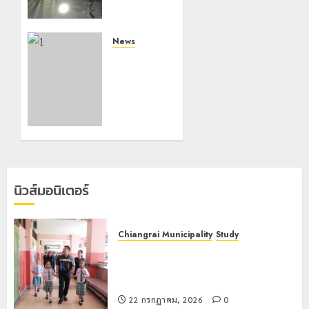
หลาย
หน่วย
สกัดยึด
News
ไอซ์ 250
มอบบัตร
กิโลกรัม
ประจำตัว
กลาง
บุคคลผู้
แม่สาย
ไม่มี
สถานะ
22
ทาง
กรกฎาคม,
ทะเบียน
2026
แก่
0
นักเรียน
นิวส์มอนิเตอร์
เลขประจำ
ตัว G
อำเภอ
Chiangrai Municipality
Study
แม่สรวย
เลขาธิการ ป.ป.ส. ชื่นชมโรงเรียน
เทศบาล 7 ฝั่งหมิ่น ต้นแบบพัฒนา EF
20
สร้างภูมิคุ้มกันยาเสพติด
กรกฎาคม,
2026
22 กรกฎาคม, 2026
0
0