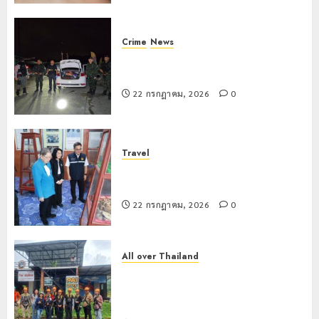
Crime
News
ทหารผาเมืองบูรณาการหลายหน่วย
สกัดยึดไอซ์ 250 กิโลกรัม กลางแม่สาย
22 กรกฎาคม, 2026
0
Travel
เชียงรายดัน “สุสานโบราณยุคหินดอย
วง” สู่หมุดหมายท่องเที่ยวโลก
22 กรกฎาคม, 2026
0
All over Thailand
โลว์ซีซั่นไม่สะเทือน! “ปาย” ยังเนื้อหอม
นักท่องเที่ยวแห่สัมผัส Pai Zipline ท้า
ความสูงกลางธรรมชาติ