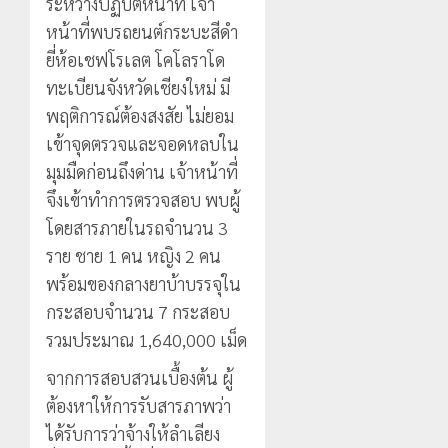
ระหว่างปฏิบัติหน้าที่ เจ้า
นัก
2026
ประจำ
ท่อง
ตัว
หน้าที่พบรถยนต์กระบะสีดำ
0
เที่ยว
บุคคล
5
ยี่ห้อเชฟโรเลต โคโลราโด
แห่
ผู้
ทะเบียนจังหวัดเชียงใหม่ มี
สัมผัส
ไม่มี
พฤติการณ์ต้องสงสัย ไม่ยอม
Pai
สถานะ
Zipline
ทาง
เข้าจุดตรวจและจอดหลบใน
ท้า
ทะเบียน
มุมมืดก่อนถึงด่าน เจ้าหน้าที่
ความ
แก่
จึงเข้าทำการตรวจสอบ พบผู้
สูง
นักเรียน
กลาง
โดยสารภายในรถจำนวน 3
เลข
ธรรมชาต
ประจำ
ราย ชาย 1 คน หญิง 2 คน
ตัว
พร้อมของกลางยาบ้าบรรจุใน
21
G
กรกฎาคม,
กระสอบจำนวน 7 กระสอบ
อำเภอ
2026
แม่สรวย
รวมประมาณ 1,640,000 เม็ด
0
จากการสอบสวนเบื้องต้น ผู้
20
กรกฎาคม,
ต้องหาให้การรับสารภาพว่า
2026
ได้รับการว่าจ้างให้ลำเลียง
0