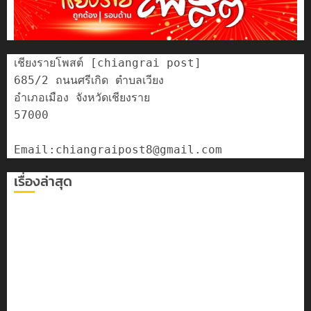
เชียงรายโพสต์ [chiangrai post]

685/2 ถนนศรีเกิด ตำบลเวียง

อำเภอเมือง จังหวัดเชียงราย

57000

เรื่องล่าสุด
เลขาธิการ ป.ป.ส. ชื่นชมโรงเรียนเทศบาล 7 ฝั่งหมิ่น ต้นแบบ
พัฒนา EF สร้างภูมิคุ้มกันยาเสพติด
ทหารผาเมืองบูรณาการหลายหน่วย สกัดยึดไอซ์ 250
กิโลกรัม กลางแม่สาย
เชียงรายดัน “สุสานโบราณยุคหินดอยวง” สู่หมุดหมายท่อง
เที่ยวโลก