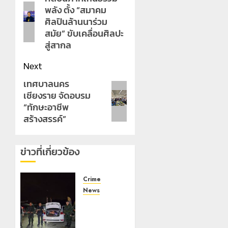
พลัง ตั้ง “สมาคม
post:
ศิลปินล้านนาร่วม
สมัย” ขับเคลื่อนศิลปะ
สู่สากล
Next
เทศบาลนคร
Next
เชียงราย จัดอบรม
post:
“ทักษะอาชีพ
สร้างสรรค์”
ข่าวที่เกี่ยวข้อง
Crime
News
ทหารผา
เมืองบู
รณาการ