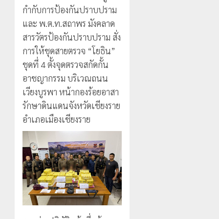
แม่สรวย
EF
งบู
0
กำกับการป้องกันปราบปราม
สร้าง
รณา
2
20
และ พ.ต.ท.สถาพร มังคลาด
ภูมิคุ้มกัน
การ
กรกฎาคม,
ยา
สารวัตรป้องกันปราบปราม สั่ง
2026
หลาย
เสพ
หน่วย
เชียงราย
การให้ชุดสายตรวจ “โยธิน”
0
ติด
สกัด
ดัน
ชุดที่ 4 ตั้งจุดตรวจสกัดกั้น
ยึด
“สุสาน
22
อาชญากรรม บริเวณถนน
ไอซ์
โบราณ
กรกฎาคม,
250
เวียงบูรพา หน้ากองร้อยอาสา
2026
ยุค
3
กิโลกรัม
หิน
รักษาดินแดนจังหวัดเชียงราย
0
กลาง
ดอย
อำเภอเมืองเชียงราย
แม่สาย
วง”
โลว์
สู่
ซี
22
หมุด
ซั่น
กรกฎาคม,
หมาย
2026
ไม่
ท่อง
สะเทือน!
4
0
เที่ยว
“ปาย”
โลก
ยัง
เนื้อ
มอบ
22
หอม
บัตร
กรกฎาคม,