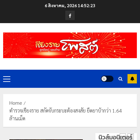
Skip
ดอย
6 สิงหาคม, 2026
14:52:24
to
วง”
โลว์
Facebook
สู่
content
ซี
หมุด
ซั่น
หมาย
ไม่
ท่อง
สะเทือน!
4
เที่ยว
“ปาย”
โลก
ยัง
เนื้อ
มอบ
22
หอม
บัตร
กรกฎาคม,
นัก
2026
ประจำ
Primary
ท่อง
ตัว
0
Menu
เที่ยว
บุคคล
5
แห่
ผู้
สัมผัส
ไม่มี
Home
Pai
สถานะ
เลขาธิกา
ตำรวจเชียงราย สกัดจับกระบะต้องสงสัย ยึดยาบ้ากว่า 1.64
Zipline
ทาง
ป.ป.ส.
ล้านเม็ด
ท้า
ทะเบียน
ชื่นชม
ความ
แก่
โรงเรียน
นิวส์มอนิเตอร์
สูง
นักเรียน
เทศบาล
1