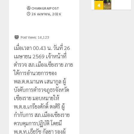
ท่อง
สะเทือน!
4
0
CHIANGRAIPOST
เที่ยว
“ปาย”
26 เมษายน, 2026
โลก
ยัง
เนื้อ
มอบ
22
หอม
บัตร
กรกฎาคม,
นัก
2026
ประจำ
Post Views:
14,123
ท่อง
ตัว
0
เมื่อเวลา 00.43 น. วันที่ 26
เที่ยว
บุคคล
5
เมษายน 2569 เจ้าหน้าที่
แห่
ผู้
สัมผัส
ไม่มี
ตำรวจ สภ.เมืองเชียงราย ภาย
Pai
สถานะ
เลขาธิกา
ใต้การอำนวยการของ
Zipline
ทาง
ป.ป.ส.
พล.ต.ต.มานพ เสนากูล ผู้
ท้า
ทะเบียน
ชื่นชม
ความ
บังคับการตำรวจภูธรจังหวัด
แก่
โรงเรียน
สูง
นักเรียน
เทศบาล
เชียงราย มอบหมายให้
1
กลาง
เลข
7
พ.ต.อ.เกรียงศักดิ์ ตงศิริ ผู้
ธรรมชาต
ประจำ
ฝั่ง
กำกับการ สภ.เมืองเชียงราย
ตัว
หมิ่น
ทหาร
21
G
ควบคุมการปฏิบัติ โดยมี
ต้นแบบ
ผา
กรกฎาคม,
อำเภอ
2026
พัฒนา
เมือ
พ.ต.ท.เธียรัช กัลยา รองผู้