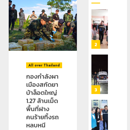
แห่
“วัน
สัมผัส
รพี”
Pai
ประจำ
เลขาธิกา
Zipline
ปี
ป.ป.ส.
ท้า
2569
ชื่นชม
ความ
โรงเรียน
7
สูง
เทศบาล
2
สิงหาคม,
กลาง
7
2026
ธรรมชาต
ฝั่ง
0
หมิ่น
ทหาร
All over Thailand
21
ต้นแบบ
ผา
กรกฎาคม,
2026
กองกำลังผา
พัฒนา
เมือ
EF
งบู
เมืองสกัดยา
0
สร้าง
รณา
3
บ้าล็อตใหญ่
ภูมิคุ้มกัน
การ
1.27 ล้านเม็ด
ยา
หลาย
เสพ
พื้นที่ฝาง
หน่วย
เชียงราย
ติด
สกัด
ดัน
คนร้ายทิ้งรถ
ยึด
“สุสาน
หลบหนี
22
ไอซ์
โบราณ
กรกฎาคม,