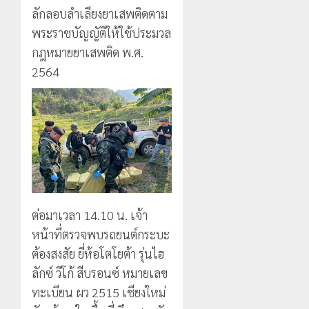
ความ
โรงเรียน
ลักลอบลำเลียงยาเสพติดตาม
7
สูง
เทศบาล
2
สิงหาคม,
พระราชบัญญัติให้ใช้ประมวล
กลาง
7
2026
ธรรมชาต
กฎหมายยาเสพติด พ.ศ.
ฝั่ง
0
หมิ่น
ทหาร
2564
21
ต้นแบบ
ผา
กรกฎาคม,
2026
พัฒนา
เมือ
EF
งบู
0
สร้าง
รณา
3
ภูมิคุ้มกัน
การ
ยา
หลาย
เสพ
หน่วย
เชียงราย
ติด
สกัด
ดัน
ยึด
“สุสาน
ต่อมาเวลา 14.10 น. เจ้า
22
ไอซ์
โบราณ
กรกฎาคม,
หน้าที่ตรวจพบรถยนต์กระบะ
250
2026
ยุค
4
กิโลกรัม
หิน
ต้องสงสัย ยี่ห้อโตโยต้า รุ่นไฮ
0
กลาง
ดอย
ลักซ์ วีโก้ สีบรอนซ์ หมายเลข
แม่สาย
วง”
โลว์
ทะเบียน ผว 2515 เชียงใหม่
สู่
ซี
22