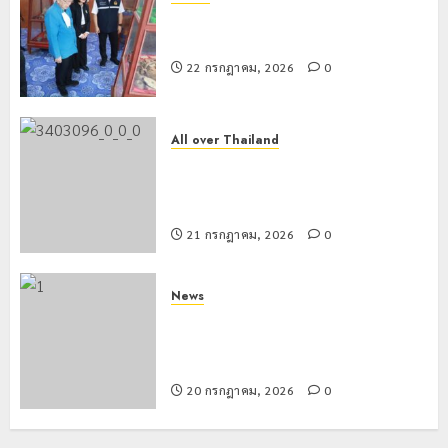
เชียงรายดัน “สุสานโบราณยุคหินดอย
วง” สู่หมุดหมายท่องเที่ยวโลก
22 กรกฎาคม, 2026
0
All over Thailand
โลว์ซีซั่นไม่สะเทือน! “ปาย” ยังเนื้อหอม
นักท่องเที่ยวแห่สัมผัส Pai Zipline ท้า
ความสูงกลางธรรมชาติ
21 กรกฎาคม, 2026
0
News
มอบบัตรประจำตัวบุคคลผู้ไม่มีสถานะ
ทางทะเบียน แก่นักเรียนเลขประจำตัว G
อำเภอแม่สรวย
20 กรกฎาคม, 2026
0