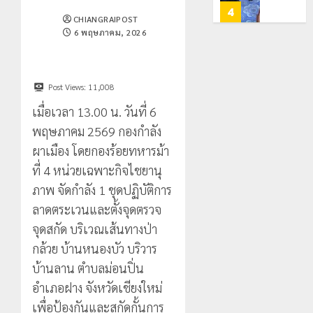
250
2026
ยุค
4
CHIANGRAIPOST
กิโลกรัม
หิน
0
6 พฤษภาคม, 2026
กลาง
ดอย
แม่สาย
วง”
โลว์
สู่
ซี
22
หมุด
ซั่น
Post Views:
11,008
กรกฎาคม,
หมาย
2026
ไม่
เมื่อเวลา 13.00 น. วันที่ 6
ท่อง
สะเทือน!
5
0
พฤษภาคม 2569 กองกำลัง
เที่ยว
“ปาย”
โลก
ยัง
ผาเมือง โดยกองร้อยทหารม้า
เนื้อ
เทศบาล
ที่ 4 หน่วยเฉพาะกิจไชยานุ
22
หอม
นคร
กรกฎาคม,
ภาพ จัดกำลัง 1 ชุดปฏิบัติการ
นัก
2026
เชียงราย
ลาดตระเวนและตั้งจุดตรวจ
ท่อง
ร่วม
0
เที่ยว
กิจกรรม
จุดสกัด บริเวณเส้นทางป่า
1
แห่
“วัน
กล้วย บ้านหนองบัว บริวาร
สัมผัส
รพี”
บ้านลาน ตำบลม่อนปิ่น
Pai
ประจำ
เลขาธิกา
Zipline
อำเภอฝาง จังหวัดเชียงใหม่
ปี
ป.ป.ส.
ท้า
2569
ชื่นชม
เพื่อป้องกันและสกัดกั้นการ