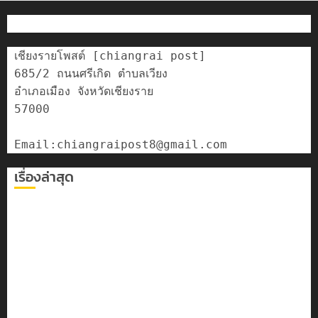
เชียงรายโพสต์ [chiangrai post]

685/2 ถนนศรีเกิด ตำบลเวียง

อำเภอเมือง จังหวัดเชียงราย

57000

เรื่องล่าสุด
เทศบาลนครเชียงรายร่วมกิจกรรม “วันรพี” ประจำปี 2569
เลขาธิการ ป.ป.ส. ชื่นชมโรงเรียนเทศบาล 7 ฝั่งหมิ่น ต้นแบบ
พัฒนา EF สร้างภูมิคุ้มกันยาเสพติด
ทหารผาเมืองบูรณาการหลายหน่วย สกัดยึดไอซ์ 250
กิโลกรัม กลางแม่สาย
เชียงรายดัน “สุสานโบราณยุคหินดอยวง” สู่หมุดหมายท่อง