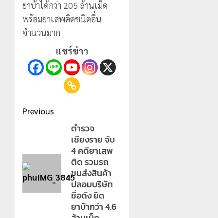
ยาบ้าได้กว่า 205 ล้านเม็ด
พร้อมยาเสพติดชนิดอื่น
จำนวนมาก
แชร์ข่าว
Post
Previous
navigation
ตำรวจ
Previous
เชียงราย จับ
post:
4 คดียาเสพ
ติด รวมรถ
ขนส่งสินค้า
ปลอมบริษัท
ชื่อดัง ยึด
ยาบ้ากว่า 4.6
ล้านเม็ด