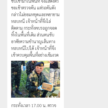
ขับเข้ามาในพื้นที่ จึงแสดงตัว
หมุด
ซั่น
กรกฎาคม,
หมาย
2026
ไม่
ขอเข้าตรวจค้น แต่รถคันดัง
ท่อง
สะเทือน!
5
กล่าวไม่ยอมหยุดและพยายาม
0
เที่ยว
“ปาย”
หลบหนี เจ้าหน้าที่จึงไล่
โลก
ยัง
ติดตาม กระทั่งพบรถถูกจอด
เนื้อ
22
หอม
ทิ้งในพื้นที่เดิม ส่วนคนขับ
กรกฎาคม,
นัก
2026
อาศัยความชำนาญเส้นทาง
ท่อง
0
หลบหนีไปได้ เจ้าหน้าที่จึง
เที่ยว
เข้าควบคุมพื้นที่อย่างเข้มงวด
แห่
สัมผัส
Pai
Zipline
ท้า
ความ
สูง
กลาง
ธรรมชาต
กระทั่งเวลา 17.00 น. ตรวจ
21