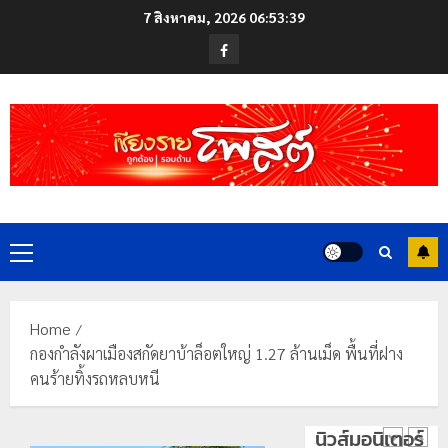
Skip
หลาย
7 สิงหาคม, 2026
06:53:39
to
หน่วย
เชียงราย
Facebook
สกัด
content
ดัน
ยึด
“สุสาน
ไอซ์
โบราณ
250
ยุค
4
กิโลกรัม
หิน
กลาง
ดอย
แม่สาย
วง”
โลว์
สู่
ซี
22
หมุด
ซั่น
กรกฎาคม,
Primary
หมาย
2026
ไม่
Menu
ท่อง
สะเทือน!
5
0
เที่ยว
“ปาย”
โลก
ยัง
Home
เนื้อ
เทศบาล
กองกำลังผาเมืองสกัดยาบ้าล็อตใหญ่ 1.27 ล้านเม็ด พื้นที่ฝาง
22
หอม
นคร
คนร้ายทิ้งรถหลบหนี
กรกฎาคม,
นัก
2026
เชียงราย
ท่อง
ร่วม
0
นิวส์มอนิเตอร์
เที่ยว
กิจกรรม
1