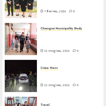
รพี” ประจำปี 2569
7 สิงหาคม, 2026
0
Chiangrai Municipality
Study
เลขาธิการ ป.ป.ส. ชื่นชมโรงเรียน
เทศบาล 7 ฝั่งหมิ่น ต้นแบบพัฒนา EF
สร้างภูมิคุ้มกันยาเสพติด
22 กรกฎาคม, 2026
0
Crime
News
ทหารผาเมืองบูรณาการหลายหน่วย
สกัดยึดไอซ์ 250 กิโลกรัม กลางแม่สาย
22 กรกฎาคม, 2026
0
Travel