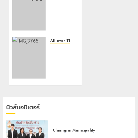
โลว์ซีซั่น
ไม่
สะเทือน!
“ปาย” ยัง
เนื้อหอม
นักท่อง
เที่ยวแห่
All over Thailand
สัมผัส
กองกำลัง
Pai
ผาเมือง
Zipline
ปะทะ
ท้าความ
ขบวนการ
สูงกลาง
ยาเสพ
ธรรมชาติ
ติด ยึด
ไอซ์ 300
21
กิโลกรัม
กรกฎาคม,
ในพื้นที่
2026
นิวส์มอนิเตอร์
แม่อาย
0
3
พฤษภาคม,
Chiangrai Municipality
2026
เทศบาลนครเชียงรายร่วมกิจกรรม “วัน
0