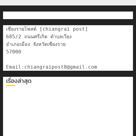
เชียงรายโพสต์ [chiangrai post]

685/2 ถนนศรีเกิด ตำบลเวียง

อำเภอเมือง จังหวัดเชียงราย

57000

เรื่องล่าสุด
เลขาธิการ ป.ป.ส. ชื่นชมโรงเรียนเทศบาล 7 ฝั่งหมิ่น ต้นแบบ
พัฒนา EF สร้างภูมิคุ้มกันยาเสพติด
ทหารผาเมืองบูรณาการหลายหน่วย สกัดยึดไอซ์ 250
กิโลกรัม กลางแม่สาย
เชียงรายดัน “สุสานโบราณยุคหินดอยวง” สู่หมุดหมายท่อง
เที่ยวโลก