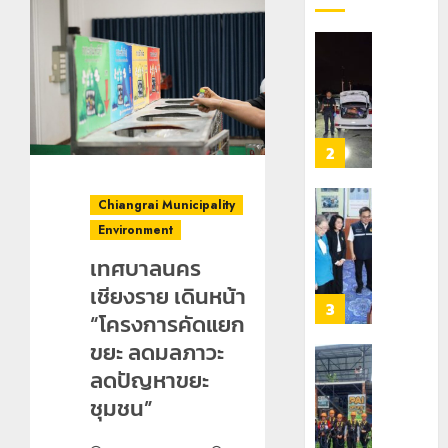
กลาง
เลข
7
ธรรมชาต
ประจำ
ฝั่ง
ตัว
หมิ่น
ทหาร
21
G
ต้นแบบ
ผา
กรกฎาคม,
อำเภอ
2026
พัฒนา
เมือ
แม่สรวย
EF
งบู
0
สร้าง
รณา
2
20
ภูมิคุ้มกัน
การ
กรกฎาคม,
ยา
2026
หลาย
Chiangrai Municipality
เสพ
หน่วย
เชียงราย
0
Environment
ติด
สกัด
ดัน
ยึด
“สุสาน
เทศบาลนคร
22
ไอซ์
โบราณ
กรกฎาคม,
เชียงราย เดินหน้า
250
2026
ยุค
3
“โครงการคัดแยก
กิโลกรัม
หิน
0
กลาง
ขยะ ลดมลภาวะ
ดอย
แม่สาย
วง”
โลว์
ลดปัญหาขยะ
สู่
ซี
ชุมชน”
22
หมุด
ซั่น
กรกฎาคม,
หมาย
2026
ไม่