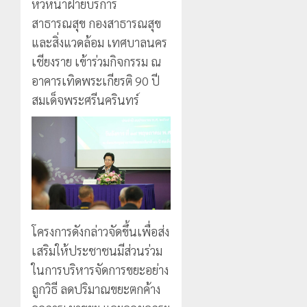
หัวหน้าฝ่ายบริการ
แม่สรวย
EF
งบู
0
สร้าง
รณา
สาธารณสุข กองสาธารณสุข
2
20
ภูมิคุ้มกัน
การ
กรกฎาคม,
และสิ่งแวดล้อม เทศบาลนคร
ยา
2026
หลาย
เชียงราย เข้าร่วมกิจกรรม ณ
เสพ
หน่วย
เชียงราย
0
อาคารเทิดพระเกียรติ 90 ปี
ติด
สกัด
ดัน
ยึด
“สุสาน
สมเด็จพระศรีนครินทร์
22
ไอซ์
โบราณ
กรกฎาคม,
250
2026
ยุค
3
กิโลกรัม
หิน
0
กลาง
ดอย
แม่สาย
วง”
โลว์
สู่
ซี
22
หมุด
ซั่น
กรกฎาคม,
หมาย
2026
ไม่
โครงการดังกล่าวจัดขึ้นเพื่อส่ง
ท่อง
สะเทือน!
4
0
เที่ยว
เสริมให้ประชาชนมีส่วนร่วม
“ปาย”
โลก
ยัง
ในการบริหารจัดการขยะอย่าง
เนื้อ
มอบ
ถูกวิธี ลดปริมาณขยะตกค้าง
22
หอม
บัตร
กรกฎาคม,