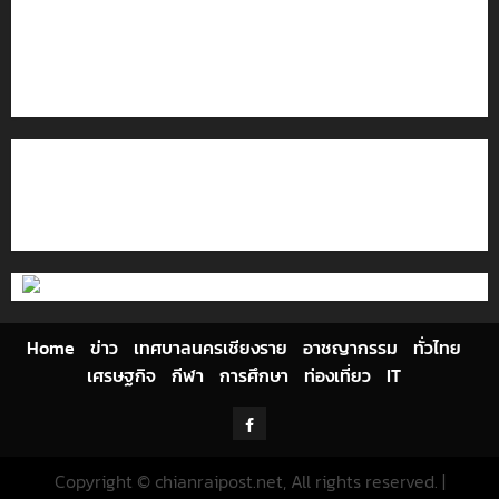
โลว์ซีซั่นไม่สะเทือน! “ปาย” ยังเนื้อหอม นักท่องเที่ยวแห่
สัมผัส Pai Zipline ท้าความสูงกลางธรรมชาติ
มอบบัตรประจำตัวบุคคลผู้ไม่มีสถานะทางทะเบียน แก่
นักเรียนเลขประจำตัว G อำเภอแม่สรวย
ติดต่อเรา
เกี่ยวกับเรา
Privacy Policy
Cookies Policy
Home
ข่าว
เทศบาลนครเชียงราย
อาชญากรรม
ทั่วไทย
เศรษฐกิจ
กีฬา
การศึกษา
ท่องเที่ยว
IT
Facebook
Copyright © chianraipost.net, All rights reserved.
|