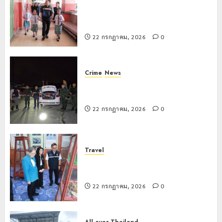
เลขาธิการ ป.ป.ส. ชื่นชมโรงเรียน
และโขง
เทศบาล 7 ฝั่งหมิ่น ต้นแบบพัฒนา EF
พร้อม
สร้างภูมิคุ้มกันยาเสพติด
หารือ
แนวทาง
22 กรกฎาคม, 2026
0
ย้ายแหล่ง
น้ำผลิต
ประปา
Crime
News
ทหารผาเมืองบูรณาการหลายหน่วย
20
สกัดยึดไอซ์ 250 กิโลกรัม กลางแม่สาย
กรกฎาคม,
2026
22 กรกฎาคม, 2026
0
0
Travel
เชียงรายดัน “สุสานโบราณยุคหินดอย
วง” สู่หมุดหมายท่องเที่ยวโลก
22 กรกฎาคม, 2026
0