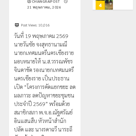
CHIANGRAIPOST
ท่อง
สะเทือน!
4
0
21 พฤษภาคม, 2026
เที่ยว
“ปาย”
โลก
ยัง
เนื้อ
มอบ
Post Views:
10,016
22
หอม
บัตร
กรกฎาคม,
วันที่ 19 พฤษภาคม 2569
นัก
2026
ประจำ
ท่อง
นายวันชัย จงสุทธานามณี
ตัว
0
เที่ยว
บุคคล
5
นายกเทศมนตรีนครเชียงราย
แห่
ผู้
มอบหมายให้ น.ส.วรรณพัชร
สัมผัส
ไม่มี
จินดาขัด รองนายกเทศมนตรี
Pai
สถานะ
เลขาธิกา
Zipline
ทาง
นครเชียงราย เป็นประธาน
ป.ป.ส.
ท้า
ทะเบียน
ชื่นชม
เปิด “โครงการคัดแยกขยะ ลด
ความ
แก่
โรงเรียน
มลภาวะ ลดปัญหาขยะชุมชน
สูง
นักเรียน
เทศบาล
1
ประจำปี 2569” พร้อมด้วย
กลาง
เลข
7
ธรรมชาต
ประจำ
ฝั่ง
สมาชิกสภา พ.จ.อ.ณัฐศรัณย์
ตัว
หมิ่น
ทหาร
อินแสนสืบ หัวหน้าสำนัก
21
G
ต้นแบบ
ผา
กรกฎาคม,
ปลัด และ นางรดาฉวี นาระถี
อำเภอ
2026
พัฒนา
เมือ