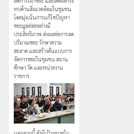
ลดการเผาขยะ และลดผลกระ
นัก
2026
ประจำ
ท่อง
ทบด้านสิ่งแวดล้อมในชุมชน
ตัว
0
เที่ยว
บุคคล
5
โดยมุ่งเน้นการแก้ไขปัญหา
แห่
ผู้
ขยะมูลฝอยอย่างมี
สัมผัส
ไม่มี
ประสิทธิภาพ ส่งผลต่อการลด
Pai
สถานะ
Zipline
ทาง
ปริมาณขยะ รักษาความ
ท้า
ทะเบียน
สะอาด และสร้างต้นแบบการ
ความ
แก่
จัดการขยะในชุมชน สถาน
สูง
นักเรียน
ศึกษา วัด และหน่วยงาน
กลาง
เลข
ธรรมชาต
ประจำ
ราชการ
ตัว
21
G
กรกฎาคม,
อำเภอ
2026
แม่สรวย
0
20
กรกฎาคม,
2026
0
นอกจากนี้ ยังมีเป้าหมายใน