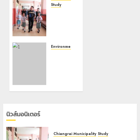
Study
เลขาธิการ
ป.ป.ส.
ชื่นชม
โรงเรียน
เทศบาล 7
ฝั่งหมิ่น
Environment
ต้นแบบ
สมัชชา
พัฒนา
สุขภาพ
EF สร้าง
เฉพาะ
ภูมิคุ้มกัน
ประเด็น
ยาเสพ
เร่งขับ
ติด
เคลื่อน
การแก้ไข
22
ปัญหา
กรกฎาคม,
สารโลหะ
2026
นิวส์มอนิเตอร์
หนักปน
0
เปื้อน
แม่น้ำกก
Chiangrai Municipality
Study
สาย รวก