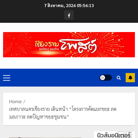
Skip
ดอย
7 สิงหาคม, 2026
05:56:13
to
วง”
โลว์
Facebook
สู่
content
ซี
หมุด
ซั่น
หมาย
ไม่
ท่อง
สะเทือน!
4
เที่ยว
“ปาย”
โลก
ยัง
เนื้อ
มอบ
22
หอม
บัตร
กรกฎาคม,
นัก
2026
ประจำ
Primary
ท่อง
ตัว
0
Menu
เที่ยว
บุคคล
5
แห่
ผู้
สัมผัส
ไม่มี
Home
Pai
สถานะ
เลขาธิกา
เทศบาลนครเชียงราย เดินหน้า “โครงการคัดแยกขยะ ลด
Zipline
ทาง
ป.ป.ส.
มลภาวะ ลดปัญหาขยะชุมชน”
ท้า
ทะเบียน
ชื่นชม
ความ
แก่
โรงเรียน
นิวส์มอนิเตอร์
สูง
นักเรียน
เทศบาล
1