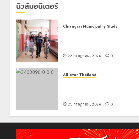
นิวส์มอนิเตอร์
Chiangrai Municipality
Study
เลขาธิการ ป.ป.ส. ชื่นชมโรงเรียน
เทศบาล 7 ฝั่งหมิ่น ต้นแบบพัฒนา EF
สร้างภูมิคุ้มกันยาเสพติด
22 กรกฎาคม, 2026
0
All over Thailand
โลว์ซีซั่นไม่สะเทือน! “ปาย” ยังเนื้อหอม
นักท่องเที่ยวแห่สัมผัส Pai Zipline ท้า
ความสูงกลางธรรมชาติ
21 กรกฎาคม, 2026
0