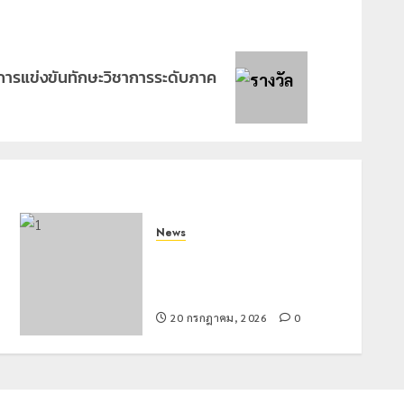
ารแข่งขันทักษะวิชาการระดับภาค
News
มอบบัตรประจำตัวบุคคลผู้ไม่มี
สถานะทางทะเบียน แก่นักเรียนเลข
ประจำตัว G อำเภอแม่สรวย
20 กรกฎาคม, 2026
0