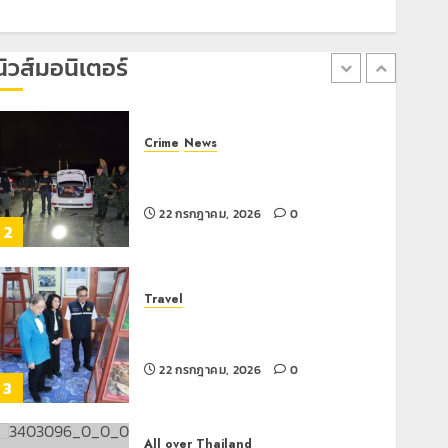
เลขาธิการ ป.ป.ส. ชื่นชมโรงเรียน
เทศบาล 7 ฝั่งหมิ่น ต้นแบบพัฒนา EF
สร้างภูมิคุ้มกันยาเสพติด
นิวส์มอนิเตอร์
22 กรกฎาคม, 2026
0
1
Crime
News
ทหารผาเมืองบูรณาการหลายหน่วย
สกัดยึดไอซ์ 250 กิโลกรัม กลางแม่สาย
22 กรกฎาคม, 2026
0
2
Travel
เชียงรายดัน “สุสานโบราณยุคหินดอย
วง” สู่หมุดหมายท่องเที่ยวโลก
22 กรกฎาคม, 2026
0
3
All over Thailand