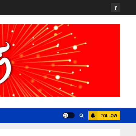
วง” สู่หมุดหมายท่องเที่ยวโลก
Facebook
22 กรกฎาคม, 2026
0
3
All over Thailand
โลว์ซีซั่นไม่สะเทือน! “ปาย” ยังเนื้อหอม
นักท่องเที่ยวแห่สัมผัส Pai Zipline ท้า
ความสูงกลางธรรมชาติ
21 กรกฎาคม, 2026
0
4
News
มอบบัตรประจำตัวบุคคลผู้ไม่มีสถานะ
ทางทะเบียน แก่นักเรียนเลขประจำตัว G
อำเภอแม่สรวย
20 กรกฎาคม, 2026
0
5
FOLLOW
Chiangrai Municipality
Study