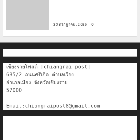
มอบบัตรประจำตัวบุคคลผู้ไม่มีสถานะ
ทางทะเบียน แก่นักเรียนเลขประจำตัว G
อำเภอแม่สรวย
20 กรกฎาคม, 2026
0
เชียงรายโพสต์ [chiangrai post]

685/2 ถนนศรีเกิด ตำบลเวียง

อำเภอเมือง จังหวัดเชียงราย

57000

ติดต่อเรา
เกี่ยวกับเรา
Privacy Policy