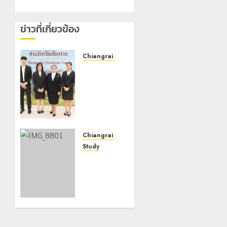
ข่าวที่เกี่ยวข้อง
Chiangrai Municipality
เทศบาล
นคร
เชียงราย
ร่วม
กิจกรรม
“วันรพี”
ประจำปี
Chiangrai Municipality
2569
Study
เลขาธิการ
7 สิงหาคม,
2026
ป.ป.ส.
0
ชื่นชม
โรงเรียน
เทศบาล 7
ฝั่งหมิ่น
ต้นแบบ