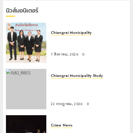
พัฒนา
นิวส์มอนิเตอร์
EF สร้าง
ภูมิคุ้มกัน
ยาเสพ
ติด
Chiangrai Municipality
เทศบาลนครเชียงรายร่วมกิจกรรม “วัน
22
กรกฎาคม,
รพี” ประจำปี 2569
2026
0
7 สิงหาคม, 2026
0
Chiangrai Municipality
Study
เลขาธิการ ป.ป.ส. ชื่นชมโรงเรียน
เทศบาล 7 ฝั่งหมิ่น ต้นแบบพัฒนา EF
สร้างภูมิคุ้มกันยาเสพติด
22 กรกฎาคม, 2026
0
Crime
News
ทหารผาเมืองบูรณาการหลายหน่วย