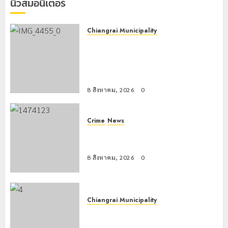
นิวส์มอนิเตอร์
กลาง
แม่สาย
22
Chiangrai Municipality
กรกฎาคม,
เทศบาลนครเชียงรายผนึกสำนักงาน
2026
ทรัพยากรน้ำที่ 1 ติดตั้งเครื่องสูบน้ำ
0
ขนาดใหญ่ 3 จุดยุทธศาสตร์รับมือฝน
หนักตลอดฤดูฝน
8 สิงหาคม, 2026
0
Crime
News
กกล.ผาเมืองปะทะแก๊งขนยาชายแดน
เชียงแสน ยึดยาบ้า 1.9 ล้านเม็ด
8 สิงหาคม, 2026
0
Chiangrai Municipality
เทศบาลนครเชียงรายร่วมกิจกรรม “วัน
รพี” ประจำปี 2569