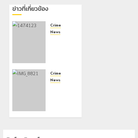
ข่าวที่เกี่ยวข้อง
Crime
News
กกล.ผา
เมืองปะทะ
แก๊งขนยา
ชายแดน
เชียงแสน
ยึดยาบ้า
Crime
1.9 ล้าน
News
เม็ด
ทหารผา
เมืองบู
8 สิงหาคม,
2026
รณาการ
0
หลาย
หน่วย
สกัดยึด
ไอซ์ 250
กิโลกรัม