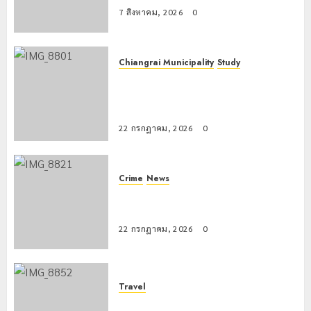
7 สิงหาคม, 2026
0
Chiangrai Municipality
Study
เลขาธิการ ป.ป.ส. ชื่นชมโรงเรียน
เทศบาล 7 ฝั่งหมิ่น ต้นแบบพัฒนา EF
สร้างภูมิคุ้มกันยาเสพติด
22 กรกฎาคม, 2026
0
Crime
News
ทหารผาเมืองบูรณาการหลายหน่วย
สกัดยึดไอซ์ 250 กิโลกรัม กลางแม่สาย
22 กรกฎาคม, 2026
0
Travel
เชียงรายดัน “สุสานโบราณยุคหินดอย