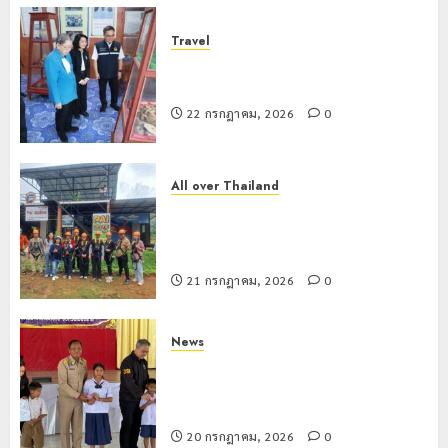
Travel
เชียงรายดัน “สุสานโบราณยุคหินดอย
วง” สู่หมุดหมายท่องเที่ยวโลก
22 กรกฎาคม, 2026
0
All over Thailand
โลว์ซีซั่นไม่สะเทือน! “ปาย” ยังเนื้อหอม
นักท่องเที่ยวแห่สัมผัส Pai Zipline ท้า
ความสูงกลางธรรมชาติ
21 กรกฎาคม, 2026
0
News
มอบบัตรประจำตัวบุคคลผู้ไม่มีสถานะ
ทางทะเบียน แก่นักเรียนเลขประจำตัว G
อำเภอแม่สรวย
20 กรกฎาคม, 2026
0