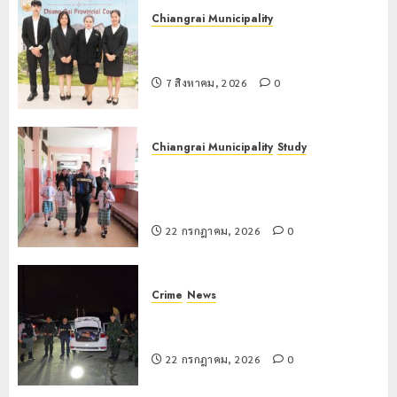
Chiangrai Municipality
เทศบาลนครเชียงรายร่วมกิจกรรม “วัน
รพี” ประจำปี 2569
7 สิงหาคม, 2026
0
Chiangrai Municipality
Study
เลขาธิการ ป.ป.ส. ชื่นชมโรงเรียน
เทศบาล 7 ฝั่งหมิ่น ต้นแบบพัฒนา EF
สร้างภูมิคุ้มกันยาเสพติด
22 กรกฎาคม, 2026
0
Crime
News
ทหารผาเมืองบูรณาการหลายหน่วย
สกัดยึดไอซ์ 250 กิโลกรัม กลางแม่สาย
22 กรกฎาคม, 2026
0