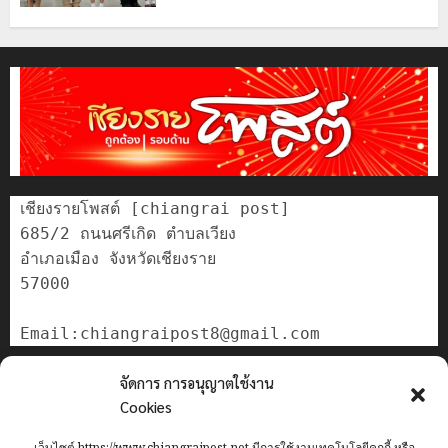
เชียงรายโพสต์ [chiangrai post]

685/2 ถนนศรีเกิด ตำบลเวียง

อำเภอเมือง จังหวัดเชียงราย

57000

ติดต่อเรา
จัดการ การอนุญาตใช้งาน
เกี่ยวกับเรา
Cookies
Privacy Policy
เว็บไซต์ https://www.chiangraipost.net มีการใช้งานเทคโนโลยีคุกกี้ หรือ