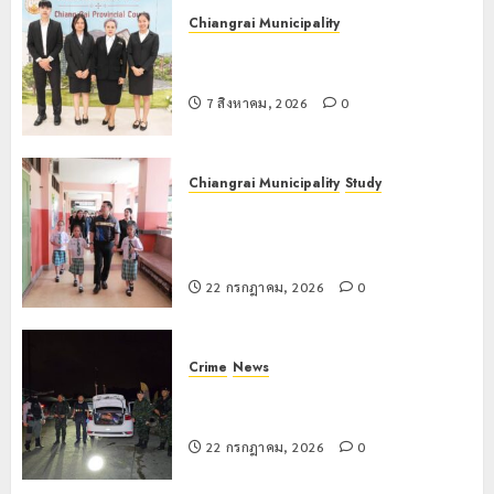
Chiangrai Municipality
เทศบาลนครเชียงรายร่วมกิจกรรม “วัน
รพี” ประจำปี 2569
7 สิงหาคม, 2026
0
Chiangrai Municipality
Study
เลขาธิการ ป.ป.ส. ชื่นชมโรงเรียน
เทศบาล 7 ฝั่งหมิ่น ต้นแบบพัฒนา EF
สร้างภูมิคุ้มกันยาเสพติด
22 กรกฎาคม, 2026
0
Crime
News
ทหารผาเมืองบูรณาการหลายหน่วย
สกัดยึดไอซ์ 250 กิโลกรัม กลางแม่สาย
22 กรกฎาคม, 2026
0