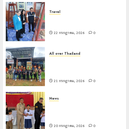
Travel
เชียงรายดัน “สุสานโบราณยุคหินดอย
วง” สู่หมุดหมายท่องเที่ยวโลก
22 กรกฎาคม, 2026
0
All over Thailand
โลว์ซีซั่นไม่สะเทือน! “ปาย” ยังเนื้อหอม
นักท่องเที่ยวแห่สัมผัส Pai Zipline ท้า
ความสูงกลางธรรมชาติ
21 กรกฎาคม, 2026
0
News
มอบบัตรประจำตัวบุคคลผู้ไม่มีสถานะ
ทางทะเบียน แก่นักเรียนเลขประจำตัว G
อำเภอแม่สรวย
20 กรกฎาคม, 2026
0