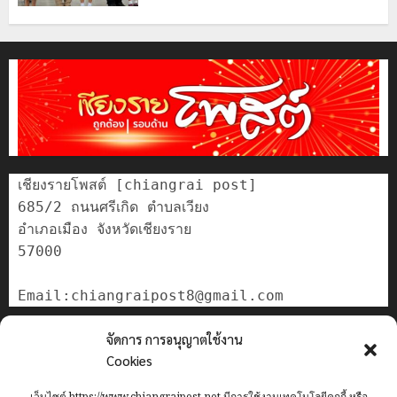
เชียงรายโพสต์ [chiangrai post]

685/2 ถนนศรีเกิด ตำบลเวียง

อำเภอเมือง จังหวัดเชียงราย

57000

ติดต่อเรา
จัดการ การอนุญาตใช้งาน
เกี่ยวกับเรา
Cookies
Privacy Policy
เว็บไซต์ https://www.chiangraipost.net มีการใช้งานเทคโนโลยีคุกกี้ หรือ