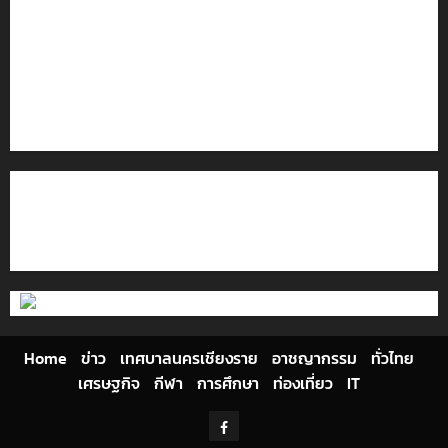
เชียงรายดัน “สุสานโบราณยุคหินดอยวง” สู่หมุดหมายท่อง
เที่ยวโลก
โลว์ซีซั่นไม่สะเทือน! “ปาย” ยังเนื้อหอม นักท่องเที่ยวแห่
สัมผัส Pai Zipline ท้าความสูงกลางธรรมชาติ
มอบบัตรประจำตัวบุคคลผู้ไม่มีสถานะทางทะเบียน แก่
นักเรียนเลขประจำตัว G อำเภอแม่สรวย
ติดต่อเรา
เกี่ยวกับเรา
Privacy Policy
Cookies Policy
Home
ข่าว
เทศบาลนครเชียงราย
อาชญากรรม
ทั่วไทย
เศรษฐกิจ
กีฬา
การศึกษา
ท่องเที่ยว
IT
Facebook