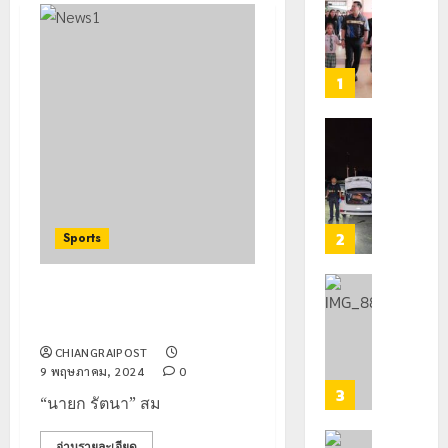
ป.ป.ส.
ชื่นชม
โรงเรียน
เทศบาล
1
7
ฝั่ง
หมิ่น
ทหาร
ต้นแบบ
ผา
พัฒนา
เมือ
EF
งบู
สร้าง
รณา
2
Sports
ภูมิคุ้มกัน
การ
ยา
หลาย
เสพ
หน่วย
เชียงราย
ต้อนรับ 2 พี่น้อง นักกีฬาจังหวัด
ติด
สกัด
ดัน
เชียงราย
ยึด
“สุสาน
CHIANGRAIPOST
22
ไอซ์
โบราณ
9 พฤษภาคม, 2024
0
กรกฎาคม,
250
ยุค
3
2026
“นายก รัตนา” สม
กิโลกรัม
หิน
0
กลาง
ดอย
อ่านรายละเอียด