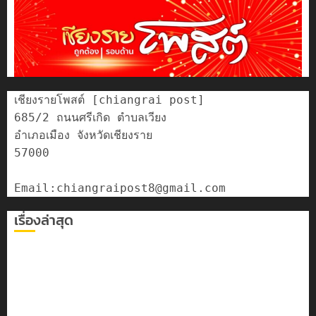
เชียงรายโพสต์ [chiangrai post]

685/2 ถนนศรีเกิด ตำบลเวียง

อำเภอเมือง จังหวัดเชียงราย

57000

เรื่องล่าสุด
เลขาธิการ ป.ป.ส. ชื่นชมโรงเรียนเทศบาล 7 ฝั่งหมิ่น ต้นแบบ
พัฒนา EF สร้างภูมิคุ้มกันยาเสพติด
ทหารผาเมืองบูรณาการหลายหน่วย สกัดยึดไอซ์ 250
กิโลกรัม กลางแม่สาย