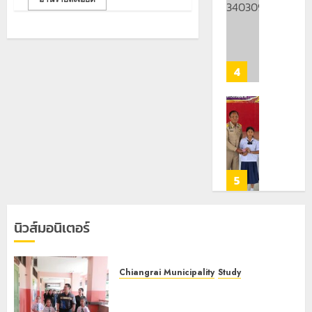
แม่สาย
วง”
โลว์
สู่
ซี
22
หมุด
ซั่น
กรกฎาคม,
หมาย
ไม่
2026
ท่อง
สะเทือน!
4
0
เที่ยว
“ปาย”
โลก
ยัง
เนื้อ
มอบ
22
หอม
บัตร
กรกฎาคม,
นัก
ประจำ
2026
ท่อง
ตัว
0
เที่ยว
บุคคล
5
แห่
ผู้
สัมผัส
ไม่มี
Pai
สถานะ
นิวส์มอนิเตอร์
Zipline
ทาง
ท้า
ทะเบียน
ความ
แก่
Chiangrai Municipality
Study
สูง
นักเรียน
เลขาธิการ ป.ป.ส. ชื่นชมโรงเรียน
กลาง
เลข
เทศบาล 7 ฝั่งหมิ่น ต้นแบบพัฒนา EF