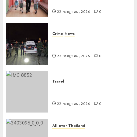
ธรรมชาต
ประจำ
สร้างภูมิคุ้มกันยาเสพติด
ตัว
22 กรกฎาคม, 2026
0
21
G
กรกฎาคม,
อำเภอ
2026
แม่สรวย
0
Crime
News
ทหารผาเมืองบูรณาการหลายหน่วย
20
กรกฎาคม,
สกัดยึดไอซ์ 250 กิโลกรัม กลางแม่สาย
2026
22 กรกฎาคม, 2026
0
0
Travel
เชียงรายดัน “สุสานโบราณยุคหินดอย
วง” สู่หมุดหมายท่องเที่ยวโลก
22 กรกฎาคม, 2026
0
All over Thailand
โลว์ซีซั่นไม่สะเทือน! “ปาย” ยังเนื้อหอม