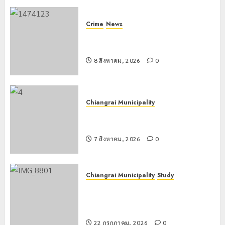
Crime
News
กกล.ผาเมืองปะทะแก๊งขนยาชายแดน
เชียงแสน ยึดยาบ้า 1.9 ล้านเม็ด
8 สิงหาคม, 2026
0
Chiangrai Municipality
เทศบาลนครเชียงรายร่วมกิจกรรม “วัน
รพี” ประจำปี 2569
7 สิงหาคม, 2026
0
Chiangrai Municipality
Study
เลขาธิการ ป.ป.ส. ชื่นชมโรงเรียน
เทศบาล 7 ฝั่งหมิ่น ต้นแบบพัฒนา EF
สร้างภูมิคุ้มกันยาเสพติด
22 กรกฎาคม, 2026
0