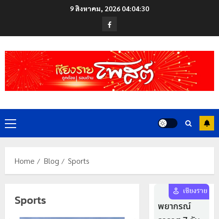
Skip
9 สิงหาคม, 2026
04:04:31
to
Facebook
content
Primary
Menu
Home
Blog
Sports
Sports