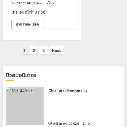
13 กรกฎาคม, 2024
0
สมาคมกีฬาแห่งจั
อ่านรายละเอียด
Posts
1
2
3
Next
pagination
นิวส์มอนิเตอร์
Chiangrai Municipality
เทศบาลนครเชียงรายผนึกสำนักงาน
ทรัพยากรน้ำที่ 1 ติดตั้งเครื่องสูบน้ำ
ขนาดใหญ่ 3 จุดยุทธศาสตร์รับมือฝน
หนักตลอดฤดูฝน
8 สิงหาคม, 2026
0