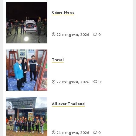
Crime
News
ทหารผาเมืองบูรณาการหลายหน่วย
สกัดยึดไอซ์ 250 กิโลกรัม กลางแม่สาย
22 กรกฎาคม, 2026
0
Travel
เชียงรายดัน “สุสานโบราณยุคหินดอย
วง” สู่หมุดหมายท่องเที่ยวโลก
22 กรกฎาคม, 2026
0
All over Thailand
โลว์ซีซั่นไม่สะเทือน! “ปาย” ยังเนื้อหอม
นักท่องเที่ยวแห่สัมผัส Pai Zipline ท้า
ความสูงกลางธรรมชาติ
21 กรกฎาคม, 2026
0