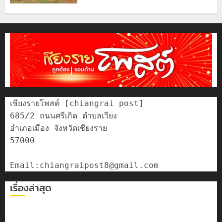
เชียงรายโพสต์ [chiangrai post]

685/2 ถนนศรีเกิด ตำบลเวียง

อำเภอเมือง จังหวัดเชียงราย

57000

เรื่องล่าสุด
เทศบาลนครเชียงรายร่วมกิจกรรม “วันรพี” ประจำปี 2569