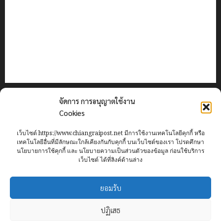
เทศบาลนครเชียงรายร่วมกิจกรรม “วันรพี” ประจำปี 2569
เลขาธิการ ป.ป.ส. ชื่นชมโรงเรียนเทศบาล 7 ฝั่งหมิ่น ต้นแบบ
พัฒนา EF สร้างภูมิคุ้มกันยาเสพติด
ทหารผาเมืองบูรณาการหลายหน่วย สกัดยึดไอซ์ 250
กิโลกรัม กลางแม่สาย
เชียงรายดัน “สุสานโบราณยุคหินดอยวง” สู่หมุดหมายท่อง
เที่ยวโลก
ติดต่อเรา
จัดการ การอนุญาตใช้งาน
เกี่ยวกับเรา
Cookies
Privacy Policy
เว็บไซต์ https://www.chiangraipost.net มีการใช้งานเทคโนโลยีคุกกี้ หรือ
Cookies Policy
เทคโนโลยีอื่นที่มีลักษณะใกล้เคียงกันกับคุกกี้ บนเว็บไซต์ของเรา โปรดศึกษา
นโยบายการใช้คุกกี้ และ นโยบายความเป็นส่วนตัวของข้อมูล ก่อนใช้บริการ
เว็บไซต์ ได้ที่ลิงค์ด้านล่าง
Home
ข่าว
เทศบาลนครเชียงราย
อาชญากรรม
ทั่วไทย
ยอมรับ
เศรษฐกิจ
กีฬา
การศึกษา
ท่องเที่ยว
IT
ปฏิเสธ
Facebook