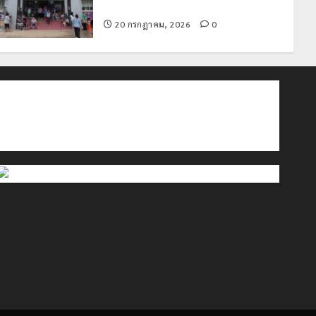
ประกอบสิทธิสวัสดิการแห่งรัฐ
Crime
News
20 กรกฎาคม, 2026
0
ทหารผาเมืองบูรณาการหลายหน่วย
สกัดยึดไอซ์ 250 กิโลกรัม กลางแม่สาย
22 กรกฎาคม, 2026
0
2
ติดต่อเรา
เกี่ยวกับเรา
Privacy Policy
Travel
Cookies Policy
เชียงรายดัน “สุสานโบราณยุคหินดอย
วง” สู่หมุดหมายท่องเที่ยวโลก
22 กรกฎาคม, 2026
0
3
All over Thailand
โลว์ซีซั่นไม่สะเทือน! “ปาย” ยังเนื้อหอม
นักท่องเที่ยวแห่สัมผัส Pai Zipline ท้า
ความสูงกลางธรรมชาติ
21 กรกฎาคม, 2026
0
4