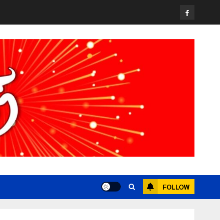
วง” สู่หมุดหมายท่องเที่ยวโลก
Facebook
22 กรกฎาคม, 2026
0
3
All over Thailand
โลว์ซีซั่นไม่สะเทือน! “ปาย” ยังเนื้อหอม
นักท่องเที่ยวแห่สัมผัส Pai Zipline ท้า
ความสูงกลางธรรมชาติ
21 กรกฎาคม, 2026
0
4
News
มอบบัตรประจำตัวบุคคลผู้ไม่มีสถานะ
ทางทะเบียน แก่นักเรียนเลขประจำตัว G
อำเภอแม่สรวย
20 กรกฎาคม, 2026
0
5
FOLLOW
Chiangrai Municipality
Study