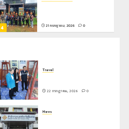
โลว์ซีซั่นไม่สะเทือน! “ปาย” ยังเนื้อหอม
นักท่องเที่ยวแห่สัมผัส Pai Zipline ท้า
ความสูงกลางธรรมชาติ
21 กรกฎาคม, 2026
0
4
News
มอบบัตรประจำตัวบุคคลผู้ไม่มีสถานะ
ทางทะเบียน แก่นักเรียนเลขประจำตัว G
อำเภอแม่สรวย
Travel
20 กรกฎาคม, 2026
0
5
เชียงรายดัน “สุสานโบราณยุคหินดอย
วง” สู่หมุดหมายท่องเที่ยวโลก
Chiangrai Municipality
Study
22 กรกฎาคม, 2026
0
เลขาธิการ ป.ป.ส. ชื่นชมโรงเรียน
เทศบาล 7 ฝั่งหมิ่น ต้นแบบพัฒนา EF
สร้างภูมิคุ้มกันยาเสพติด
News
22 กรกฎาคม, 2026
0
1
ขนส่งเชียงราย อำนวยความสะดวก
ประชาชน ตรวจสอบกรรมสิทธิ์รถ