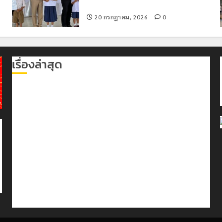
อำเภอแม่สรวย
20 กรกฎาคม, 2026
0
เรื่องล่าสุด
เลขาธิการ ป.ป.ส. ชื่นชมโรงเรียนเทศบาล 7 ฝั่งหมิ่น
ต้นแบบพัฒนา EF สร้างภูมิคุ้มกันยาเสพติด
ทหารผาเมืองบูรณาการหลายหน่วย สกัดยึดไอซ์ 250
กิโลกรัม กลางแม่สาย
เชียงรายดัน “สุสานโบราณยุคหินดอยวง” สู่หมุดหมายท่อง
เที่ยวโลก
โลว์ซีซั่นไม่สะเทือน! “ปาย” ยังเนื้อหอม นักท่องเที่ยวแห่
สัมผัส Pai Zipline ท้าความสูงกลางธรรมชาติ
มอบบัตรประจำตัวบุคคลผู้ไม่มีสถานะทางทะเบียน แก่
นักเรียนเลขประจำตัว G อำเภอแม่สรวย