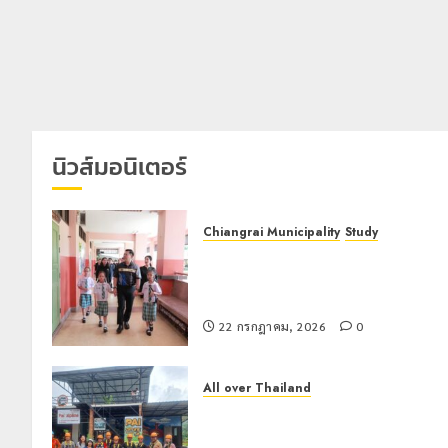
นิวส์มอนิเตอร์
Chiangrai Municipality
Study
เลขาธิการ ป.ป.ส. ชื่นชมโรงเรียน
เทศบาล 7 ฝั่งหมิ่น ต้นแบบพัฒนา EF
สร้างภูมิคุ้มกันยาเสพติด
22 กรกฎาคม, 2026
0
All over Thailand
โลว์ซีซั่นไม่สะเทือน! “ปาย” ยังเนื้อหอม
นักท่องเที่ยวแห่สัมผัส Pai Zipline ท้า