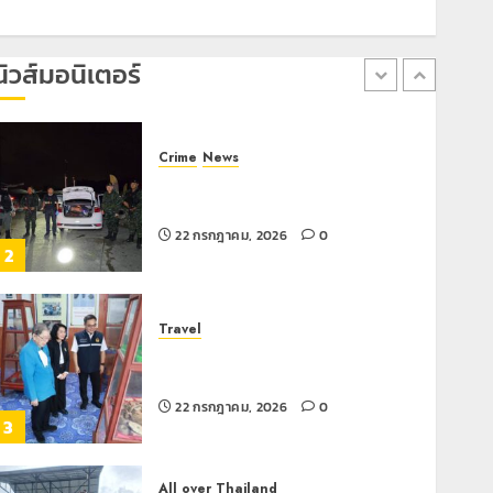
เลขาธิการ ป.ป.ส. ชื่นชมโรงเรียน
เทศบาล 7 ฝั่งหมิ่น ต้นแบบพัฒนา EF
สร้างภูมิคุ้มกันยาเสพติด
นิวส์มอนิเตอร์
22 กรกฎาคม, 2026
0
1
Crime
News
ทหารผาเมืองบูรณาการหลายหน่วย
สกัดยึดไอซ์ 250 กิโลกรัม กลางแม่สาย
22 กรกฎาคม, 2026
0
2
Travel
เชียงรายดัน “สุสานโบราณยุคหินดอย
วง” สู่หมุดหมายท่องเที่ยวโลก
22 กรกฎาคม, 2026
0
3
All over Thailand