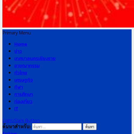
Primary Menu
Home
ข่าว
เทศบาลนครเชียงราย
อาชญากรรม
ทั่วไทย
เศรษฐกิจ
กีฬา
การศึกษา
ท่องเที่ยว
IT
Light/Dark Button
ค้นหาสำหรับ:
follow