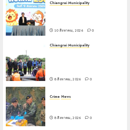
Chiangrai Municipality
เทศบาลนครเชียงราย เดินหน้าพัฒนา
ศักยภาพการศึกษา สร้าง “Smart Kids
พิชิตฝัน”
10 สิงหาคม, 2026
0
Chiangrai Municipality
เทศบาลนครเชียงรายผนึกสำนักงาน
ทรัพยากรน้ำที่ 1 ติดตั้งเครื่องสูบน้ำ
ขนาดใหญ่ 3 จุดยุทธศาสตร์รับมือฝน
หนักตลอดฤดูฝน
8 สิงหาคม, 2026
0
Crime
News
กกล.ผาเมืองปะทะแก๊งขนยาชายแดน
เชียงแสน ยึดยาบ้า 1.9 ล้านเม็ด
8 สิงหาคม, 2026
0