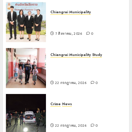
Chiangrai Municipality
เทศบาลนครเชียงรายร่วมกิจกรรม “วัน
รพี” ประจำปี 2569
7 สิงหาคม, 2026
0
Chiangrai Municipality
Study
เลขาธิการ ป.ป.ส. ชื่นชมโรงเรียน
เทศบาล 7 ฝั่งหมิ่น ต้นแบบพัฒนา EF
สร้างภูมิคุ้มกันยาเสพติด
22 กรกฎาคม, 2026
0
Crime
News
ทหารผาเมืองบูรณาการหลายหน่วย
สกัดยึดไอซ์ 250 กิโลกรัม กลางแม่สาย
22 กรกฎาคม, 2026
0