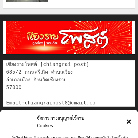
เชียงรายโพสต์ [chiangrai post]

685/2 ถนนศรีเกิด ตำบลเวียง

อำเภอเมือง จังหวัดเชียงราย

57000

ติดต่อเรา
จัดการ การอนุญาตใช้งาน
เกี่ยวกับเรา
Cookies
Privacy Policy
เว็บไซต์ https://www.chiangraipost.net มีการใช้งานเทคโนโลยีคุกกี้ หรือ