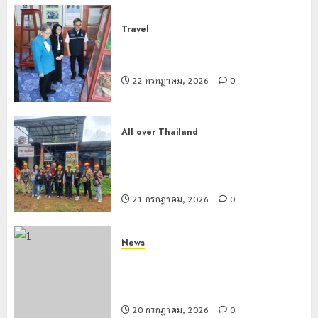
Travel
เชียงรายดัน “สุสานโบราณยุคหินดอย
วง” สู่หมุดหมายท่องเที่ยวโลก
22 กรกฎาคม, 2026
0
All over Thailand
โลว์ซีซั่นไม่สะเทือน! “ปาย” ยังเนื้อหอม
นักท่องเที่ยวแห่สัมผัส Pai Zipline ท้า
ความสูงกลางธรรมชาติ
21 กรกฎาคม, 2026
0
News
มอบบัตรประจำตัวบุคคลผู้ไม่มีสถานะ
ทางทะเบียน แก่นักเรียนเลขประจำตัว G
อำเภอแม่สรวย
20 กรกฎาคม, 2026
0