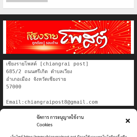
เชียงรายโพสต์ [chiangrai post]

685/2 ถนนศรีเกิด ตำบลเวียง

อำเภอเมือง จังหวัดเชียงราย

57000

ติดต่อเรา
จัดการ การอนุญาตใช้งาน
เกี่ยวกับเรา
Cookies
Privacy Policy
เว็บไซต์ https://www.chiangraipost.net มีการใช้งานเทคโนโลยีคุกกี้ หรือ