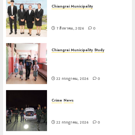
Chiangrai Municipality
เทศบาลนครเชียงรายร่วมกิจกรรม “วัน
รพี” ประจำปี 2569
7 สิงหาคม, 2026
0
Chiangrai Municipality
Study
เลขาธิการ ป.ป.ส. ชื่นชมโรงเรียน
เทศบาล 7 ฝั่งหมิ่น ต้นแบบพัฒนา EF
สร้างภูมิคุ้มกันยาเสพติด
22 กรกฎาคม, 2026
0
Crime
News
ทหารผาเมืองบูรณาการหลายหน่วย
สกัดยึดไอซ์ 250 กิโลกรัม กลางแม่สาย
22 กรกฎาคม, 2026
0