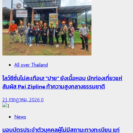
Crime
News
ทหารผาเมืองบูรณาการหลายหน่วย สกัดยึดไอซ์ 250
กิโลกรัม กลางแม่สาย
22 กรกฎาคม, 2026
0
All over Thailand
โลว์ซีซั่นไม่สะเทือน! “ปาย” ยังเนื้อหอม นักท่องเที่ยวแห่
สัมผัส Pai Zipline ท้าความสูงกลางธรรมชาติ
21 กรกฎาคม, 2026
0
3
News
Travel
มอบบัตรประจำตัวบุคคลผู้ไม่มีสถานะทางทะเบียน แก่