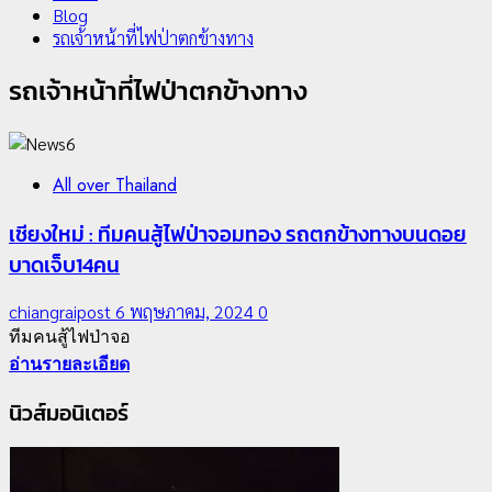
Blog
รถเจ้าหน้าที่ไฟป่าตกข้างทาง
รถเจ้าหน้าที่ไฟป่าตกข้างทาง
All over Thailand
1
เชียงใหม่ : ทีมคนสู้ไฟป่าจอมทอง รถตกข้างทางบนดอย
Chiangrai Municipality
บาดเจ็บ14คน
Study
chiangraipost
6 พฤษภาคม, 2024
0
เลขาธิการ ป.ป.ส. ชื่นชมโรงเรียนเทศบาล 7 ฝั่งหมิ่น
ทีมคนสู้ไฟป่าจอ
ต้นแบบพัฒนา EF สร้างภูมิคุ้มกันยาเสพติด
อ่านรายละเอียด
22 กรกฎาคม, 2026
0
นิวส์มอนิเตอร์