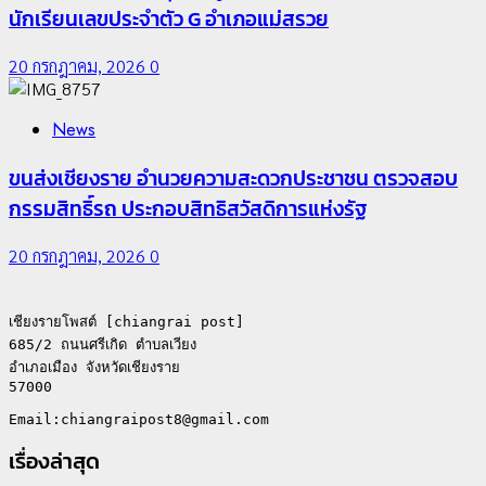
เชียงรายดัน “สุสานโบราณยุคหินดอยวง” สู่หมุดหมาย
นักเรียนเลขประจำตัว G อำเภอแม่สรวย
ท่องเที่ยวโลก
20 กรกฎาคม, 2026
0
22 กรกฎาคม, 2026
0
News
ขนส่งเชียงราย อำนวยความสะดวกประชาชน ตรวจสอบ
กรรมสิทธิ์รถ ประกอบสิทธิสวัสดิการแห่งรัฐ
20 กรกฎาคม, 2026
0
เชียงรายโพสต์ [chiangrai post]

685/2 ถนนศรีเกิด ตำบลเวียง

4
อำเภอเมือง จังหวัดเชียงราย

57000

All over Thailand
โลว์ซีซั่นไม่สะเทือน! “ปาย” ยังเนื้อหอม นักท่องเที่ยวแห่
เรื่องล่าสุด
สัมผัส Pai Zipline ท้าความสูงกลางธรรมชาติ