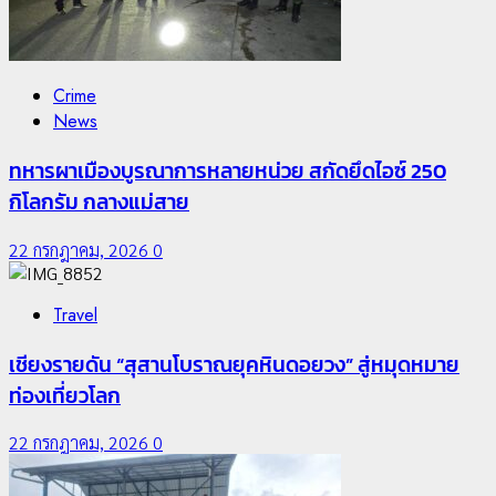
Chiangrai Municipality
Study
Crime
เลขาธิการ ป.ป.ส. ชื่นชมโรงเรียนเทศบาล 7 ฝั่งหมิ่น
News
ต้นแบบพัฒนา EF สร้างภูมิคุ้มกันยาเสพติด
ทหารผาเมืองบูรณาการหลายหน่วย สกัดยึดไอซ์ 250
22 กรกฎาคม, 2026
0
กิโลกรัม กลางแม่สาย
22 กรกฎาคม, 2026
0
Travel
เชียงรายดัน “สุสานโบราณยุคหินดอยวง” สู่หมุดหมาย
ท่องเที่ยวโลก
22 กรกฎาคม, 2026
0
2