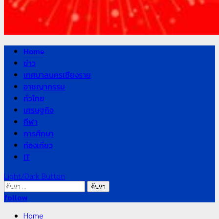
21 กรกฎาคม, 2026
0
Primary
Home
Menu
ข่าว
เทศบาลนครเชียงราย
อาชญากรรม
ทั่วไทย
เศรษฐกิจ
กีฬา
5
การศึกษา
ท่องเที่ยว
News
IT
มอบบัตรประจำตัวบุคคลผู้ไม่มีสถานะทางทะเบียน แก่
Light/Dark Button
นักเรียนเลขประจำตัว G อำเภอแม่สรวย
ค้นหา
สำหรับ:
follow
20 กรกฎาคม, 2026
0
Home