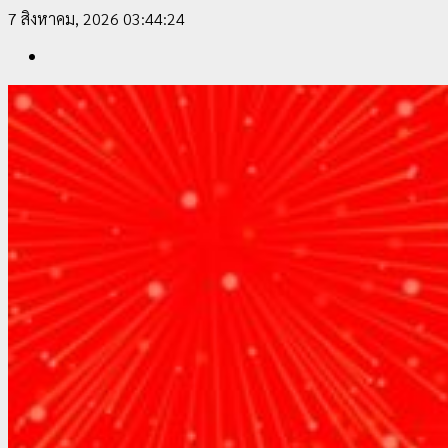
ท่องเที่ยวโลก
Skip
7 สิงหาคม, 2026
03:44:25
to
22 กรกฎาคม, 2026
0
Facebook
content
4
All over Thailand
โลว์ซีซั่นไม่สะเทือน! “ปาย” ยังเนื้อหอม นักท่องเที่ยวแห่
สัมผัส Pai Zipline ท้าความสูงกลางธรรมชาติ