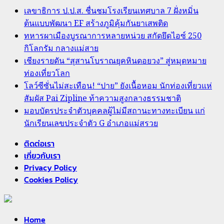
เลขาธิการ ป.ป.ส. ชื่นชมโรงเรียนเทศบาล 7 ฝั่งหมิ่น
21 กรกฎาคม, 2026
0
ต้นแบบพัฒนา EF สร้างภูมิคุ้มกันยาเสพติด
ทหารผาเมืองบูรณาการหลายหน่วย สกัดยึดไอซ์ 250
กิโลกรัม กลางแม่สาย
เชียงรายดัน “สุสานโบราณยุคหินดอยวง” สู่หมุดหมาย
ท่องเที่ยวโลก
โลว์ซีซั่นไม่สะเทือน! “ปาย” ยังเนื้อหอม นักท่องเที่ยวแห่
สัมผัส Pai Zipline ท้าความสูงกลางธรรมชาติ
มอบบัตรประจำตัวบุคคลผู้ไม่มีสถานะทางทะเบียน แก่
นักเรียนเลขประจำตัว G อำเภอแม่สรวย
ติดต่อเรา
5
เกี่ยวกับเรา
News
Privacy Policy
Cookies Policy
มอบบัตรประจำตัวบุคคลผู้ไม่มีสถานะทางทะเบียน แก่
นักเรียนเลขประจำตัว G อำเภอแม่สรวย
Home