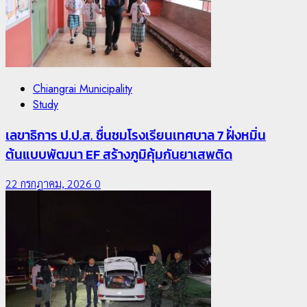
5
News
Chiangrai Municipality
มอบบัตรประจำตัวบุคคลผู้ไม่มีสถานะทางทะเบียน แก่
Study
นักเรียนเลขประจำตัว G อำเภอแม่สรวย
เลขาธิการ ป.ป.ส. ชื่นชมโรงเรียนเทศบาล 7 ฝั่งหมิ่น
20 กรกฎาคม, 2026
0
ต้นแบบพัฒนา EF สร้างภูมิคุ้มกันยาเสพติด
22 กรกฎาคม, 2026
0
1