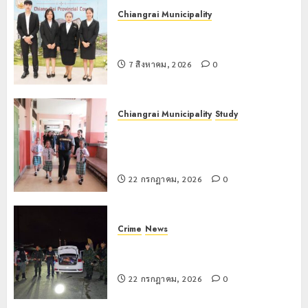
Chiangrai Municipality
เทศบาลนครเชียงรายร่วมกิจกรรม “วัน
รพี” ประจำปี 2569
7 สิงหาคม, 2026
0
Chiangrai Municipality
Study
เลขาธิการ ป.ป.ส. ชื่นชมโรงเรียน
เทศบาล 7 ฝั่งหมิ่น ต้นแบบพัฒนา EF
สร้างภูมิคุ้มกันยาเสพติด
22 กรกฎาคม, 2026
0
Crime
News
ทหารผาเมืองบูรณาการหลายหน่วย
สกัดยึดไอซ์ 250 กิโลกรัม กลางแม่สาย
22 กรกฎาคม, 2026
0