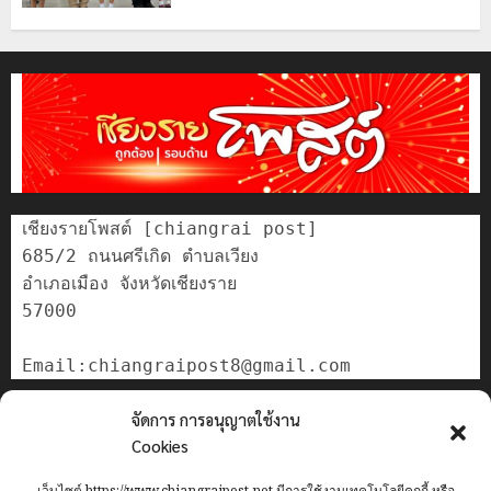
เชียงรายโพสต์ [chiangrai post]

685/2 ถนนศรีเกิด ตำบลเวียง

อำเภอเมือง จังหวัดเชียงราย

57000

ติดต่อเรา
จัดการ การอนุญาตใช้งาน
เกี่ยวกับเรา
Cookies
Privacy Policy
เว็บไซต์ https://www.chiangraipost.net มีการใช้งานเทคโนโลยีคุกกี้ หรือ