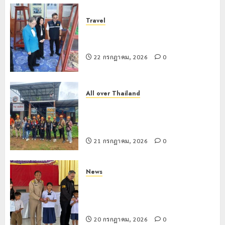
Travel
เชียงรายดัน “สุสานโบราณยุคหินดอย
วง” สู่หมุดหมายท่องเที่ยวโลก
22 กรกฎาคม, 2026
0
All over Thailand
โลว์ซีซั่นไม่สะเทือน! “ปาย” ยังเนื้อหอม
นักท่องเที่ยวแห่สัมผัส Pai Zipline ท้า
ความสูงกลางธรรมชาติ
21 กรกฎาคม, 2026
0
News
มอบบัตรประจำตัวบุคคลผู้ไม่มีสถานะ
ทางทะเบียน แก่นักเรียนเลขประจำตัว G
อำเภอแม่สรวย
20 กรกฎาคม, 2026
0