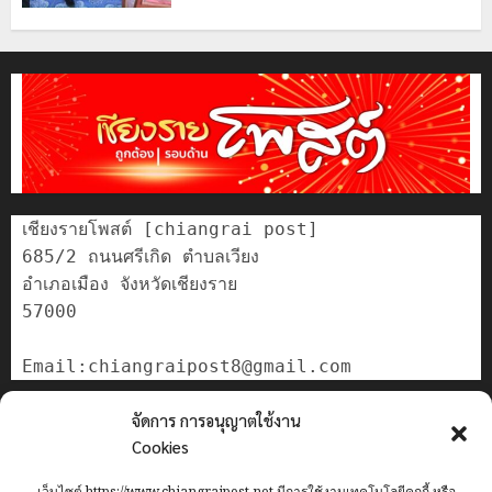
เชียงรายโพสต์ [chiangrai post]

685/2 ถนนศรีเกิด ตำบลเวียง

อำเภอเมือง จังหวัดเชียงราย

57000

ติดต่อเรา
จัดการ การอนุญาตใช้งาน
เกี่ยวกับเรา
Cookies
Privacy Policy
เว็บไซต์ https://www.chiangraipost.net มีการใช้งานเทคโนโลยีคุกกี้ หรือ