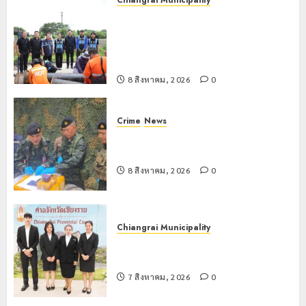
Chiangrai Municipality
เทศบาลนครเชียงรายผนึกสำนักงาน
ทรัพยากรน้ำที่ 1 ติดตั้งเครื่องสูบน้ำ
ขนาดใหญ่ 3 จุดยุทธศาสตร์รับมือฝน
หนักตลอดฤดูฝน
8 สิงหาคม, 2026
0
Crime
News
กกล.ผาเมืองปะทะแก๊งขนยาชายแดน
เชียงแสน ยึดยาบ้า 1.9 ล้านเม็ด
8 สิงหาคม, 2026
0
Chiangrai Municipality
เทศบาลนครเชียงรายร่วมกิจกรรม “วัน
รพี” ประจำปี 2569
7 สิงหาคม, 2026
0