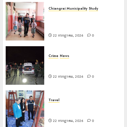
Chiangrai Municipality
Study
เลขาธิการ ป.ป.ส. ชื่นชมโรงเรียน
เทศบาล 7 ฝั่งหมิ่น ต้นแบบพัฒนา EF
สร้างภูมิคุ้มกันยาเสพติด
22 กรกฎาคม, 2026
0
Crime
News
ทหารผาเมืองบูรณาการหลายหน่วย
สกัดยึดไอซ์ 250 กิโลกรัม กลางแม่สาย
22 กรกฎาคม, 2026
0
Travel
เชียงรายดัน “สุสานโบราณยุคหินดอย
วง” สู่หมุดหมายท่องเที่ยวโลก
22 กรกฎาคม, 2026
0