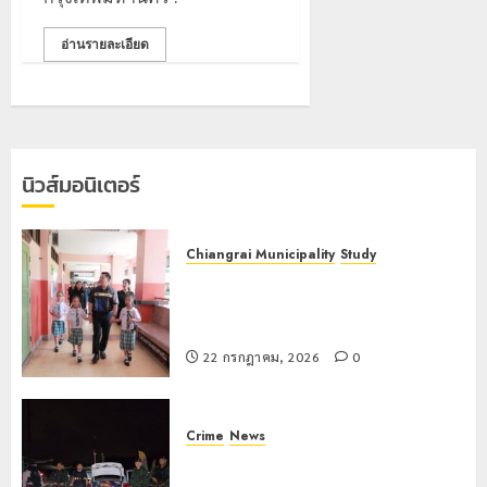
โลก
ยัง
เนื้อ
มอบ
อ่านรายละเอียด
22
หอม
บัตร
กรกฎาคม,
นัก
2026
ประจำ
ท่อง
ตัว
0
เที่ยว
บุคคล
5
แห่
ผู้
สัมผัส
ไม่มี
นิวส์มอนิเตอร์
Pai
สถานะ
เลขาธิกา
Zipline
ทาง
ป.ป.ส.
ท้า
ทะเบียน
ชื่นชม
Chiangrai Municipality
Study
ความ
แก่
โรงเรียน
เลขาธิการ ป.ป.ส. ชื่นชมโรงเรียน
สูง
นักเรียน
เทศบาล
1
เทศบาล 7 ฝั่งหมิ่น ต้นแบบพัฒนา EF
กลาง
เลข
7
สร้างภูมิคุ้มกันยาเสพติด
ธรรมชาต
ประจำ
ฝั่ง
22 กรกฎาคม, 2026
0
ตัว
หมิ่น
ทหาร
21
G
ต้นแบบ
ผา
กรกฎาคม,
อำเภอ
2026
พัฒนา
เมือ
Crime
News
แม่สรวย
EF
งบู
0
ทหารผาเมืองบูรณาการหลายหน่วย
สร้าง
รณา
2
20
สกัดยึดไอซ์ 250 กิโลกรัม กลางแม่สาย