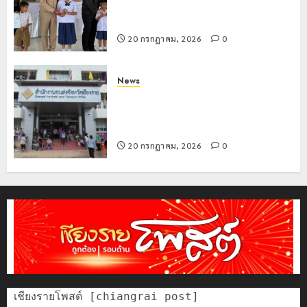
เที่ยว
บุคคล
5
ทางทะเบียน แก่นักเรียนเลขประจำตัว G
แห่
ผู้
อำเภอแม่สรวย
สัมผัส
ไม่มี
20 กรกฎาคม, 2026
0
Pai
สถานะ
Zipline
ทาง
ท้า
ทะเบียน
News
ความ
แก่
ขนส่งเชียงราย อำนวยความสะดวก
สูง
นักเรียน
ประชาชน ตรวจสอบกรรมสิทธิ์รถ
กลาง
เลข
ประกอบสิทธิสวัสดิการแห่งรัฐ
ธรรมชาต
ประจำ
20 กรกฎาคม, 2026
0
ตัว
21
G
กรกฎาคม,
อำเภอ
2026
แม่สรวย
0
20
กรกฎาคม,
2026
0
เชียงรายโพสต์ [chiangrai post]
