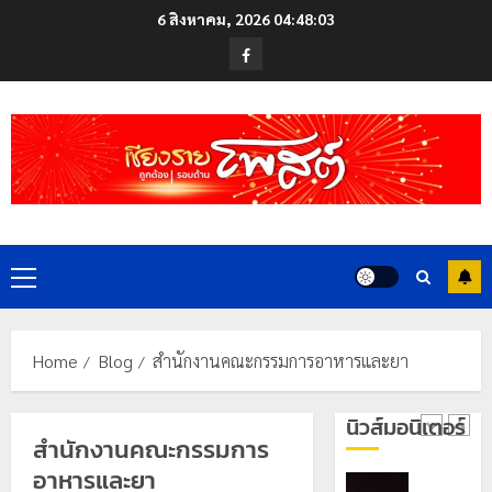
สู่
Skip
ซี
6 สิงหาคม, 2026
04:48:04
หมุด
ซั่น
to
Facebook
หมาย
ไม่
content
ท่อง
สะเทือน!
4
เที่ยว
“ปาย”
โลก
ยัง
เนื้อ
มอบ
22
หอม
บัตร
กรกฎาคม,
นัก
2026
ประจำ
ท่อง
ตัว
0
เที่ยว
บุคคล
5
แห่
Primary
ผู้
สัมผัส
ไม่มี
Menu
Pai
สถานะ
เลขาธิกา
Zipline
ทาง
ป.ป.ส.
Home
Blog
สำนักงานคณะกรรมการอาหารและยา
ท้า
ทะเบียน
ชื่นชม
ความ
แก่
โรงเรียน
นิวส์มอนิเตอร์
สูง
นักเรียน
เทศบาล
1
สำนักงานคณะกรรมการ
กลาง
เลข
7
ธรรมชาต
อาหารและยา
ประจำ
ฝั่ง