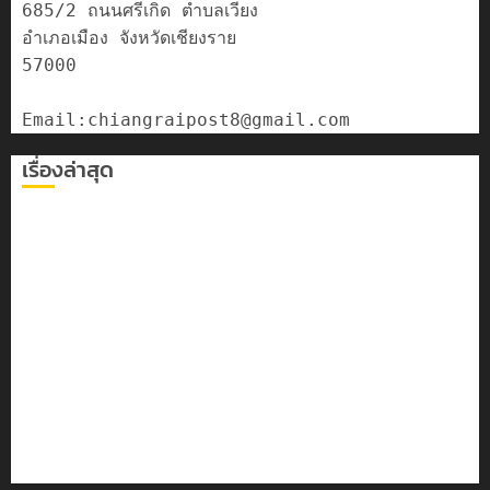
685/2 ถนนศรีเกิด ตำบลเวียง

อำเภอเมือง จังหวัดเชียงราย

57000

เรื่องล่าสุด
เลขาธิการ ป.ป.ส. ชื่นชมโรงเรียนเทศบาล 7 ฝั่งหมิ่น ต้นแบบ
พัฒนา EF สร้างภูมิคุ้มกันยาเสพติด
ทหารผาเมืองบูรณาการหลายหน่วย สกัดยึดไอซ์ 250
กิโลกรัม กลางแม่สาย
เชียงรายดัน “สุสานโบราณยุคหินดอยวง” สู่หมุดหมายท่อง
เที่ยวโลก
โลว์ซีซั่นไม่สะเทือน! “ปาย” ยังเนื้อหอม นักท่องเที่ยวแห่
สัมผัส Pai Zipline ท้าความสูงกลางธรรมชาติ
มอบบัตรประจำตัวบุคคลผู้ไม่มีสถานะทางทะเบียน แก่
นักเรียนเลขประจำตัว G อำเภอแม่สรวย