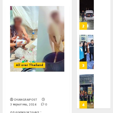
ตัว
หมิ่น
ทหาร
21
G
ต้นแบบ
ผา
กรกฎาคม,
อำเภอ
2026
พัฒนา
เมือ
แม่สรวย
EF
งบู
0
สร้าง
รณา
2
20
ภูมิคุ้มกัน
การ
กรกฎาคม,
ยา
2026
หลาย
เสพ
หน่วย
เชียงราย
0
ติด
สกัด
ดัน
ยึด
“สุสาน
22
ไอซ์
โบราณ
กรกฎาคม,
250
2026
ยุค
3
All over Thailand
กิโลกรัม
หิน
0
กลาง
ดอย
แม่สาย
วง”
โลว์
กรุงเทพมหานคร : แชมพูปลอม
สู่
ซี
กวนเองกับมือ กรอกขวดรีไซเคิล
22
หมุด
ซั่น
สารพัดยี่ห้อ
กรกฎาคม,
หมาย
2026
ไม่
CHIANGRAIPOST
ท่อง
สะเทือน!
4
3 พฤษภาคม, 2024
0
0
เที่ยว
“ปาย”
กรุงเทพมหานคร :