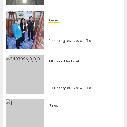
0
เที่ยว
บุคคล
5
แห่
ผู้
สัมผัส
ไม่มี
Travel
Pai
สถานะ
เชียงรายดัน “สุสานโบราณยุคหินดอย
Zipline
ทาง
วง” สู่หมุดหมายท่องเที่ยวโลก
ท้า
ทะเบียน
22 กรกฎาคม, 2026
0
ความ
แก่
สูง
นักเรียน
กลาง
เลข
ธรรมชาต
ประจำ
All over Thailand
ตัว
โลว์ซีซั่นไม่สะเทือน! “ปาย” ยังเนื้อหอม
21
G
นักท่องเที่ยวแห่สัมผัส Pai Zipline ท้า
กรกฎาคม,
2026
อำเภอ
ความสูงกลางธรรมชาติ
แม่สรวย
0
21 กรกฎาคม, 2026
0
20
กรกฎาคม,
2026
News
มอบบัตรประจำตัวบุคคลผู้ไม่มีสถานะ
0
ทางทะเบียน แก่นักเรียนเลขประจำตัว G
อำเภอแม่สรวย