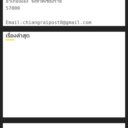
อำเภอเมือง จังหวัดเชียงราย

57000

เรื่องล่าสุด
เลขาธิการ ป.ป.ส. ชื่นชมโรงเรียนเทศบาล 7 ฝั่งหมิ่น ต้นแบบ
พัฒนา EF สร้างภูมิคุ้มกันยาเสพติด
ทหารผาเมืองบูรณาการหลายหน่วย สกัดยึดไอซ์ 250
กิโลกรัม กลางแม่สาย
เชียงรายดัน “สุสานโบราณยุคหินดอยวง” สู่หมุดหมายท่อง
เที่ยวโลก
โลว์ซีซั่นไม่สะเทือน! “ปาย” ยังเนื้อหอม นักท่องเที่ยวแห่
สัมผัส Pai Zipline ท้าความสูงกลางธรรมชาติ
มอบบัตรประจำตัวบุคคลผู้ไม่มีสถานะทางทะเบียน แก่
นักเรียนเลขประจำตัว G อำเภอแม่สรวย
ติดต่อเรา