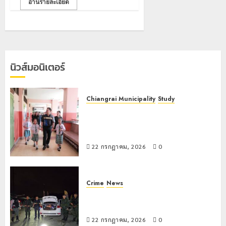
2
อ่านรายละเอียด
20
ภูมิคุ้มกัน
การ
กรกฎาคม,
2026
ยา
หลาย
เสพ
หน่วย
เชียงราย
0
ติด
สกัด
ดัน
ยึด
“สุสาน
22
นิวส์มอนิเตอร์
ไอซ์
โบราณ
กรกฎาคม,
2026
250
ยุค
3
กิโลกรัม
หิน
0
กลาง
Chiangrai Municipality
Study
ดอย
แม่สาย
เลขาธิการ ป.ป.ส. ชื่นชมโรงเรียน
วง”
โลว์
เทศบาล 7 ฝั่งหมิ่น ต้นแบบพัฒนา EF
สู่
ซี
22
สร้างภูมิคุ้มกันยาเสพติด
หมุด
ซั่น
กรกฎาคม,
2026
หมาย
ไม่
22 กรกฎาคม, 2026
0
ท่อง
สะเทือน!
4
0
เที่ยว
“ปาย”
โลก
ยัง
Crime
News
เนื้อ
มอบ
ทหารผาเมืองบูรณาการหลายหน่วย
22
หอม
บัตร
กรกฎาคม,
สกัดยึดไอซ์ 250 กิโลกรัม กลางแม่สาย
2026
นัก
ประจำ
22 กรกฎาคม, 2026
0
ท่อง
ตัว