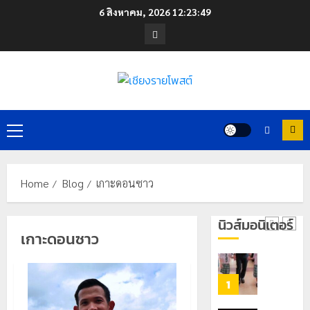
วง”
โลว์
Skip
6 สิงหาคม, 2026
12:23:50
สู่
ซี
to
หมุด
Facebook
ซั่น
content
หมาย
ไม่
ท่อง
สะเทือน!
4
เที่ยว
“ปาย”
โลก
ยัง
เนื้อ
มอบ
22
หอม
บัตร
กรกฎาคม,
Primary
2026
นัก
ประจำ
Menu
ท่อง
ตัว
0
เที่ยว
บุคคล
5
Home
Blog
เกาะดอนซาว
แห่
ผู้
สัมผัส
ไม่มี
Pai
สถานะ
เลขาธิกา
นิวส์มอนิเตอร์
Zipline
ทาง
เกาะดอนซาว
ป.ป.ส.
ท้า
ทะเบียน
ชื่นชม
ความ
แก่
โรงเรียน
สูง
นักเรียน
เทศบาล
1
กลาง
เลข
7
ธรรมชาต