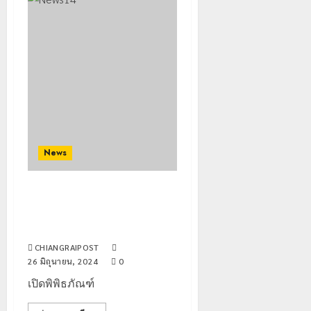
“ปาย”
โลก
ยัง
เนื้อ
มอบ
22
หอม
บัตร
กรกฎาคม,
2026
นัก
ประจำ
ท่อง
ตัว
0
เที่ยว
บุคคล
5
แห่
ผู้
สัมผัส
ไม่มี
Pai
สถานะ
เลขาธิกา
Zipline
News
ทาง
ป.ป.ส.
ท้า
ทะเบียน
ชื่นชม
ความ
แก่
โรงเรียน
เปิดพิพิธภัณฑ์ ต่อต้านยาเสพติด
สูง
นักเรียน
เทศบาล
1
เขตเศรษฐกิจพิเศษสามเหลี่ยม
กลาง
เลข
7
ทองคำ
ธรรมชาต
ประจำ
ฝั่ง
ตัว
หมิ่น
ทหาร
CHIANGRAIPOST
21
G
ต้นแบบ
26 มิถุนายน, 2024
0
ผา
กรกฎาคม,
2026
อำเภอ
พัฒนา
เมือ
เปิดพิพิธภัณฑ์
แม่สรวย
EF
งบู
0
สร้าง
รณา