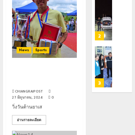
ประจำ
ฝั่ง
ตัว
หมิ่น
ทหาร
21
G
ต้นแบบ
ผา
กรกฎาคม,
2026
อำเภอ
พัฒนา
เมือ
แม่สรวย
EF
งบู
0
สร้าง
รณา
2
20
ภูมิคุ้มกัน
การ
กรกฎาคม,
2026
ยา
หลาย
News
Sports
เสพ
หน่วย
เชียงราย
0
ติด
สกัด
ดัน
ยึด
“สุสาน
วิ่งวันต้านยาเสพติดสากล ปล่อย
22
ไอซ์
โบราณ
กรกฎาคม,
ตัว เกาะดอนซาว เขตเศรษฐกิจ
2026
250
ยุค
3
พิเศษสามเหลี่ยมทองคำ
กิโลกรัม
หิน
0
CHIANGRAIPOST
กลาง
ดอย
27 มิถุนายน, 2024
0
แม่สาย
วง”
โลว์
วิ่งวันต้านยาเส
สู่
ซี
22
หมุด
ซั่น
กรกฎาคม,
อ่านรายละเอียด
2026
หมาย
ไม่
ท่อง
สะเทือน!
4
0
เที่ยว