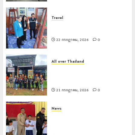
ภูมิคุ้มกัน
การ
กรกฎาคม,
ยา
2026
หลาย
เสพ
หน่วย
เชียงราย
0
Travel
ติด
สกัด
ดัน
เชียงรายดัน “สุสานโบราณยุคหินดอย
ยึด
“สุสาน
วง” สู่หมุดหมายท่องเที่ยวโลก
22
ไอซ์
โบราณ
กรกฎาคม,
22 กรกฎาคม, 2026
0
250
2026
ยุค
3
กิโลกรัม
หิน
0
กลาง
ดอย
แม่สาย
วง”
All over Thailand
โลว์
สู่
โลว์ซีซั่นไม่สะเทือน! “ปาย” ยังเนื้อหอม
ซี
22
หมุด
นักท่องเที่ยวแห่สัมผัส Pai Zipline ท้า
ซั่น
กรกฎาคม,
หมาย
2026
ความสูงกลางธรรมชาติ
ไม่
ท่อง
สะเทือน!
4
21 กรกฎาคม, 2026
0
0
เที่ยว
“ปาย”
โลก
ยัง
เนื้อ
News
มอบ
22
หอม
มอบบัตรประจำตัวบุคคลผู้ไม่มีสถานะ
บัตร
กรกฎาคม,
นัก
2026
ทางทะเบียน แก่นักเรียนเลขประจำตัว G
ประจำ
ท่อง
อำเภอแม่สรวย
ตัว
0