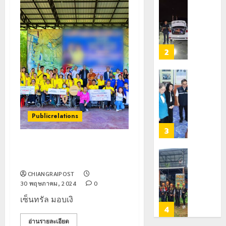
ตัว
หมิ่น
ทหาร
21
G
ต้นแบบ
ผา
กรกฎาคม,
อำเภอ
2026
พัฒนา
เมือ
แม่สรวย
EF
งบู
0
สร้าง
รณา
2
20
ภูมิคุ้มกัน
การ
กรกฎาคม,
ยา
2026
หลาย
เสพ
หน่วย
เชียงราย
0
ติด
สกัด
ดัน
ยึด
“สุสาน
22
ไอซ์
Publicrelations
โบราณ
กรกฎาคม,
250
2026
ยุค
3
กิโลกรัม
หิน
0
เซ็นทรัล มอบเงินสนับสนุน
กลาง
ดอย
โครงการส่งเสริมอาชีพคนพิการ
แม่สาย
วง”
โลว์
สู่
ซี
CHIANGRAIPOST
22
หมุด
30 พฤษภาคม, 2024
0
ซั่น
กรกฎาคม,
หมาย
2026
ไม่
เซ็นทรัล มอบเงิ
ท่อง
สะเทือน!
4
0
เที่ยว
“ปาย”
อ่านรายละเอียด