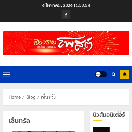
สู่
Skip
ซี
6 สิงหาคม, 2026
11:53:55
หมุด
ซั่น
to
Facebook
หมาย
ไม่
content
ท่อง
สะเทือน!
4
เที่ยว
“ปาย”
โลก
ยัง
เนื้อ
มอบ
22
หอม
บัตร
กรกฎาคม,
นัก
2026
ประจำ
ท่อง
ตัว
0
เที่ยว
บุคคล
5
แห่
Primary
ผู้
สัมผัส
ไม่มี
Menu
Pai
สถานะ
เลขาธิกา
Zipline
ทาง
ป.ป.ส.
Home
Blog
เซ็นทรัล
ท้า
ทะเบียน
ชื่นชม
ความ
แก่
โรงเรียน
นิวส์มอนิเตอร์
สูง
นักเรียน
เทศบาล
1
เซ็นทรัล
กลาง
เลข
7
ธรรมชาต
ประจำ
ฝั่ง