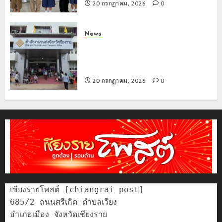
เที่ยว
บุคคล
5
20 กรกฎาคม, 2026
0
แห่
ผู้
สัมผัส
ไม่มี
Pai
สถานะ
News
Zipline
ทาง
ขนส่งเชียงราย อำนวยความสะดวก
ท้า
ทะเบียน
ประชาชน ตรวจสอบกรรมสิทธิ์รถ
ความ
แก่
ประกอบสิทธิสวัสดิการแห่งรัฐ
สูง
นักเรียน
20 กรกฎาคม, 2026
0
กลาง
เลข
ธรรมชาต
ประจำ
ตัว
21
G
กรกฎาคม,
อำเภอ
2026
แม่สรวย
0
20
กรกฎาคม,
2026
เชียงรายโพสต์ [chiangrai post]

0
685/2 ถนนศรีเกิด ตำบลเวียง

อำเภอเมือง จังหวัดเชียงราย
