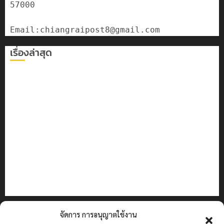
57000

เรื่องล่าสุด
เลขาธิการ ป.ป.ส. ชื่นชมโรงเรียนเทศบาล 7 ฝั่งหมิ่น ต้นแบบ
พัฒนา EF สร้างภูมิคุ้มกันยาเสพติด
ทหารผาเมืองบูรณาการหลายหน่วย สกัดยึดไอซ์ 250
กิโลกรัม กลางแม่สาย
เชียงรายดัน “สุสานโบราณยุคหินดอยวง” สู่หมุดหมายท่อง
เที่ยวโลก
โลว์ซีซั่นไม่สะเทือน! “ปาย” ยังเนื้อหอม นักท่องเที่ยวแห่
สัมผัส Pai Zipline ท้าความสูงกลางธรรมชาติ
มอบบัตรประจำตัวบุคคลผู้ไม่มีสถานะทางทะเบียน แก่
นักเรียนเลขประจำตัว G อำเภอแม่สรวย
ติดต่อเรา
จัดการ การอนุญาตใช้งาน