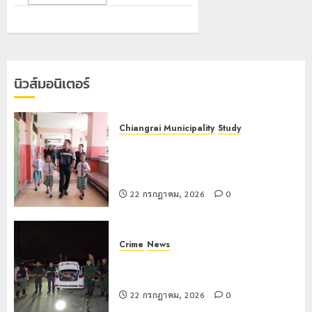
โลก
ยัง
เนื้อ
มอบ
22
หอม
บัตร
กรกฎาคม,
นัก
2026
ประจำ
ท่อง
ตัว
0
นิวส์มอนิเตอร์
เที่ยว
บุคคล
5
แห่
ผู้
สัมผัส
ไม่มี
Pai
สถานะ
Chiangrai Municipality
Study
เลขาธิกา
Zipline
ทาง
เลขาธิการ ป.ป.ส. ชื่นชมโรงเรียน
ป.ป.ส.
ท้า
ทะเบียน
เทศบาล 7 ฝั่งหมิ่น ต้นแบบพัฒนา EF
ชื่นชม
ความ
แก่
สร้างภูมิคุ้มกันยาเสพติด
โรงเรียน
สูง
นักเรียน
เทศบาล
1
22 กรกฎาคม, 2026
0
กลาง
เลข
7
ธรรมชาต
ประจำ
ฝั่ง
ตัว
หมิ่น
ทหาร
Crime
News
21
G
ต้นแบบ
ผา
กรกฎาคม,
ทหารผาเมืองบูรณาการหลายหน่วย
อำเภอ
2026
พัฒนา
เมือ
สกัดยึดไอซ์ 250 กิโลกรัม กลางแม่สาย
แม่สรวย
EF
งบู
0
22 กรกฎาคม, 2026
0
สร้าง
รณา
2
20