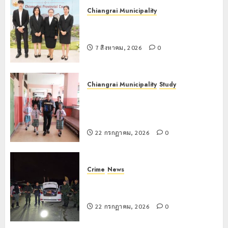
Chiangrai Municipality
เทศบาลนครเชียงรายร่วมกิจกรรม “วัน
รพี” ประจำปี 2569
7 สิงหาคม, 2026
0
Chiangrai Municipality
Study
เลขาธิการ ป.ป.ส. ชื่นชมโรงเรียน
เทศบาล 7 ฝั่งหมิ่น ต้นแบบพัฒนา EF
สร้างภูมิคุ้มกันยาเสพติด
22 กรกฎาคม, 2026
0
Crime
News
ทหารผาเมืองบูรณาการหลายหน่วย
สกัดยึดไอซ์ 250 กิโลกรัม กลางแม่สาย
22 กรกฎาคม, 2026
0