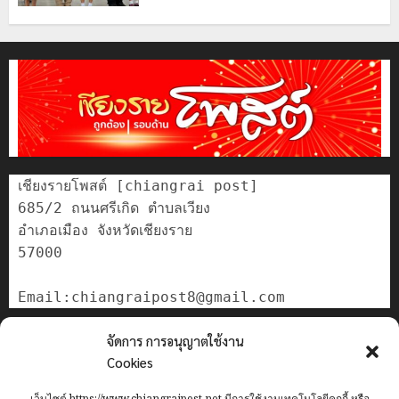
เชียงรายโพสต์ [chiangrai post]

685/2 ถนนศรีเกิด ตำบลเวียง

อำเภอเมือง จังหวัดเชียงราย

57000

ติดต่อเรา
จัดการ การอนุญาตใช้งาน
เกี่ยวกับเรา
Cookies
Privacy Policy
เว็บไซต์ https://www.chiangraipost.net มีการใช้งานเทคโนโลยีคุกกี้ หรือ