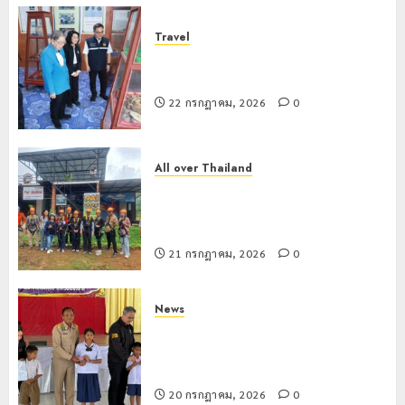
Travel
เชียงรายดัน “สุสานโบราณยุคหินดอย
วง” สู่หมุดหมายท่องเที่ยวโลก
22 กรกฎาคม, 2026
0
All over Thailand
โลว์ซีซั่นไม่สะเทือน! “ปาย” ยังเนื้อหอม
นักท่องเที่ยวแห่สัมผัส Pai Zipline ท้า
ความสูงกลางธรรมชาติ
21 กรกฎาคม, 2026
0
News
มอบบัตรประจำตัวบุคคลผู้ไม่มีสถานะ
ทางทะเบียน แก่นักเรียนเลขประจำตัว G
อำเภอแม่สรวย
20 กรกฎาคม, 2026
0