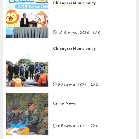
Chiangrai Municipality
เทศบาลนครเชียงราย เดินหน้าพัฒนา
ศักยภาพการศึกษา สร้าง “Smart Kids
พิชิตฝัน”
10 สิงหาคม, 2026
0
Chiangrai Municipality
เทศบาลนครเชียงรายผนึกสำนักงาน
ทรัพยากรน้ำที่ 1 ติดตั้งเครื่องสูบน้ำ
ขนาดใหญ่ 3 จุดยุทธศาสตร์รับมือฝน
หนักตลอดฤดูฝน
8 สิงหาคม, 2026
0
Crime
News
กกล.ผาเมืองปะทะแก๊งขนยาชายแดน
เชียงแสน ยึดยาบ้า 1.9 ล้านเม็ด
8 สิงหาคม, 2026
0