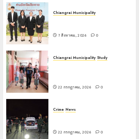
Chiangrai Municipality
เทศบาลนครเชียงรายร่วมกิจกรรม “วัน
รพี” ประจำปี 2569
7 สิงหาคม, 2026
0
Chiangrai Municipality
Study
เลขาธิการ ป.ป.ส. ชื่นชมโรงเรียน
เทศบาล 7 ฝั่งหมิ่น ต้นแบบพัฒนา EF
สร้างภูมิคุ้มกันยาเสพติด
22 กรกฎาคม, 2026
0
Crime
News
ทหารผาเมืองบูรณาการหลายหน่วย
สกัดยึดไอซ์ 250 กิโลกรัม กลางแม่สาย
22 กรกฎาคม, 2026
0