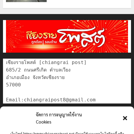
เชียงรายโพสต์ [chiangrai post]

685/2 ถนนศรีเกิด ตำบลเวียง

อำเภอเมือง จังหวัดเชียงราย

57000

ติดต่อเรา
จัดการ การอนุญาตใช้งาน
เกี่ยวกับเรา
Cookies
Privacy Policy
เว็บไซต์ https://www.chiangraipost.net มีการใช้งานเทคโนโลยีคุกกี้ หรือ