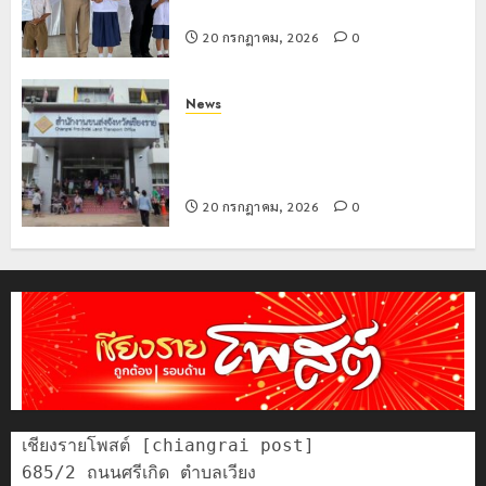
เที่ยว
บุคคล
5
อำเภอแม่สรวย
แห่
ผู้
20 กรกฎาคม, 2026
0
สัมผัส
ไม่มี
Pai
สถานะ
Zipline
ทาง
News
ท้า
ทะเบียน
ขนส่งเชียงราย อำนวยความสะดวก
ความ
แก่
ประชาชน ตรวจสอบกรรมสิทธิ์รถ
สูง
นักเรียน
ประกอบสิทธิสวัสดิการแห่งรัฐ
กลาง
เลข
20 กรกฎาคม, 2026
0
ธรรมชาต
ประจำ
ตัว
21
G
กรกฎาคม,
อำเภอ
2026
แม่สรวย
0
20
กรกฎาคม,
2026
0
เชียงรายโพสต์ [chiangrai post]

685/2 ถนนศรีเกิด ตำบลเวียง
