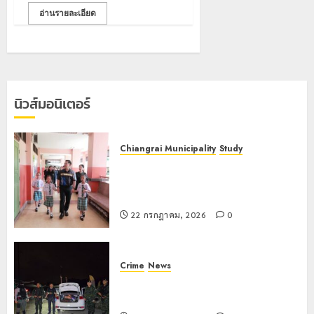
โลก
ยัง
อ่านรายละเอียด
เนื้อ
มอบ
22
หอม
บัตร
กรกฎาคม,
นัก
2026
ประจำ
ท่อง
ตัว
0
เที่ยว
บุคคล
5
แห่
ผู้
นิวส์มอนิเตอร์
สัมผัส
ไม่มี
Pai
สถานะ
เลขาธิกา
Zipline
ทาง
ป.ป.ส.
Chiangrai Municipality
Study
ท้า
ทะเบียน
ชื่นชม
เลขาธิการ ป.ป.ส. ชื่นชมโรงเรียน
ความ
แก่
โรงเรียน
เทศบาล 7 ฝั่งหมิ่น ต้นแบบพัฒนา EF
สูง
นักเรียน
เทศบาล
1
สร้างภูมิคุ้มกันยาเสพติด
กลาง
เลข
7
22 กรกฎาคม, 2026
0
ธรรมชาต
ประจำ
ฝั่ง
ตัว
หมิ่น
ทหาร
21
G
ต้นแบบ
ผา
กรกฎาคม,
Crime
News
อำเภอ
2026
พัฒนา
เมือ
ทหารผาเมืองบูรณาการหลายหน่วย
แม่สรวย
EF
งบู
0
สกัดยึดไอซ์ 250 กิโลกรัม กลางแม่สาย
สร้าง
รณา
2
20