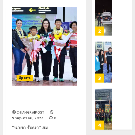
ตัว
หมิ่น
ทหาร
21
G
ต้นแบบ
ผา
กรกฎาคม,
อำเภอ
2026
พัฒนา
เมือ
แม่สรวย
EF
งบู
0
สร้าง
รณา
2
20
ภูมิคุ้มกัน
การ
กรกฎาคม,
ยา
2026
หลาย
เสพ
หน่วย
เชียงราย
0
ติด
สกัด
ดัน
ยึด
“สุสาน
22
ไอซ์
โบราณ
กรกฎาคม,
250
2026
ยุค
3
Sports
กิโลกรัม
หิน
0
กลาง
ดอย
แม่สาย
วง”
โลว์
ต้อนรับ 2 พี่น้อง นักกีฬาจังหวัด
สู่
ซี
เชียงราย
22
หมุด
ซั่น
กรกฎาคม,
CHIANGRAIPOST
หมาย
2026
ไม่
9 พฤษภาคม, 2024
0
ท่อง
สะเทือน!
4
0
“นายก รัตนา” สม
เที่ยว
“ปาย”