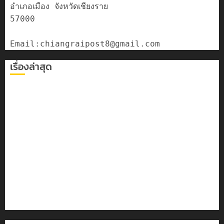
อำเภอเมือง จังหวัดเชียงราย

57000

เรื่องล่าสุด
เลขาธิการ ป.ป.ส. ชื่นชมโรงเรียนเทศบาล 7 ฝั่งหมิ่น ต้นแบบ
พัฒนา EF สร้างภูมิคุ้มกันยาเสพติด
ทหารผาเมืองบูรณาการหลายหน่วย สกัดยึดไอซ์ 250
กิโลกรัม กลางแม่สาย
เชียงรายดัน “สุสานโบราณยุคหินดอยวง” สู่หมุดหมายท่อง
เที่ยวโลก
โลว์ซีซั่นไม่สะเทือน! “ปาย” ยังเนื้อหอม นักท่องเที่ยวแห่
สัมผัส Pai Zipline ท้าความสูงกลางธรรมชาติ
มอบบัตรประจำตัวบุคคลผู้ไม่มีสถานะทางทะเบียน แก่
นักเรียนเลขประจำตัว G อำเภอแม่สรวย