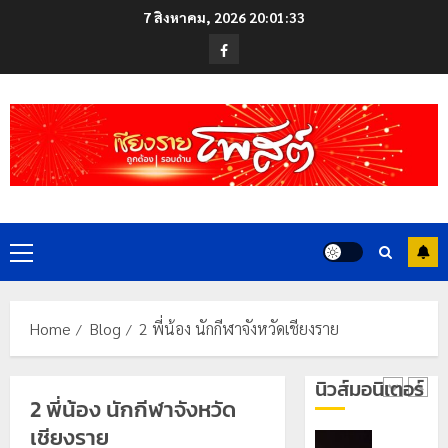
สู่
Skip
ซี
7 สิงหาคม, 2026
20:01:33
หมุด
ซั่น
to
Facebook
หมาย
ไม่
content
ท่อง
สะเทือน!
4
เที่ยว
“ปาย”
โลก
ยัง
เนื้อ
มอบ
22
หอม
บัตร
กรกฎาคม,
นัก
2026
ประจำ
ท่อง
ตัว
0
เที่ยว
บุคคล
5
แห่
Primary
ผู้
สัมผัส
ไม่มี
Menu
Pai
สถานะ
เลขาธิกา
Zipline
ทาง
ป.ป.ส.
Home
Blog
2 พี่น้อง นักกีฬาจังหวัดเชียงราย
ท้า
ทะเบียน
ชื่นชม
ความ
แก่
โรงเรียน
นิวส์มอนิเตอร์
สูง
นักเรียน
เทศบาล
1
2 พี่น้อง นักกีฬาจังหวัด
กลาง
เลข
7
ธรรมชาต
เชียงราย
ประจำ
ฝั่ง