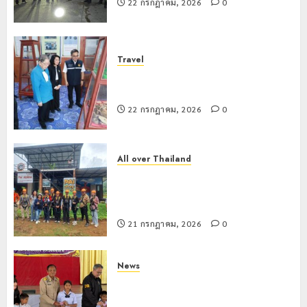
ภูมิคุ้มกัน
การ
22 กรกฎาคม, 2026
0
กรกฎาคม,
ยา
2026
หลาย
เสพ
หน่วย
เชียงราย
0
ติด
สกัด
ดัน
Travel
ยึด
“สุสาน
22
เชียงรายดัน “สุสานโบราณยุคหินดอย
ไอซ์
โบราณ
กรกฎาคม,
วง” สู่หมุดหมายท่องเที่ยวโลก
250
2026
ยุค
3
กิโลกรัม
หิน
22 กรกฎาคม, 2026
0
0
กลาง
ดอย
แม่สาย
วง”
โลว์
สู่
ซี
All over Thailand
22
หมุด
ซั่น
โลว์ซีซั่นไม่สะเทือน! “ปาย” ยังเนื้อหอม
กรกฎาคม,
หมาย
2026
ไม่
นักท่องเที่ยวแห่สัมผัส Pai Zipline ท้า
ท่อง
สะเทือน!
4
ความสูงกลางธรรมชาติ
0
เที่ยว
“ปาย”
21 กรกฎาคม, 2026
0
โลก
ยัง
เนื้อ
มอบ
22
หอม
บัตร
News
กรกฎาคม,
นัก
2026
ประจำ
มอบบัตรประจำตัวบุคคลผู้ไม่มีสถานะ
ท่อง
ตัว
ทางทะเบียน แก่นักเรียนเลขประจำตัว G
0