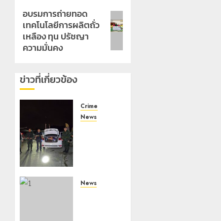
อบรมการถ่ายทอด
Next
เทคโนโลยีการผลิตถั่ว
post:
เหลือง ทุน ปรัชญา
ความมั่นคง
ข่าวที่เกี่ยวข้อง
Crime
News
ทหารผา
เมืองบู
รณาการ
หลาย
หน่วย
สกัดยึด
News
ไอซ์ 250
มอบบัตร
กิโลกรัม
ประจำตัว
กลาง
บุคคลผู้