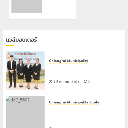
แม่สาย
ไม่มี
สถานะ
22
ทาง
กรกฎาคม,
ทะเบียน
2026
แก่
0
นักเรียน
นิวส์มอนิเตอร์
เลขประจำ
ตัว G
อำเภอ
แม่สรวย
Chiangrai Municipality
เทศบาลนครเชียงรายร่วมกิจกรรม “วัน
20
รพี” ประจำปี 2569
กรกฎาคม,
2026
7 สิงหาคม, 2026
0
0
Chiangrai Municipality
Study
เลขาธิการ ป.ป.ส. ชื่นชมโรงเรียน
เทศบาล 7 ฝั่งหมิ่น ต้นแบบพัฒนา EF
สร้างภูมิคุ้มกันยาเสพติด