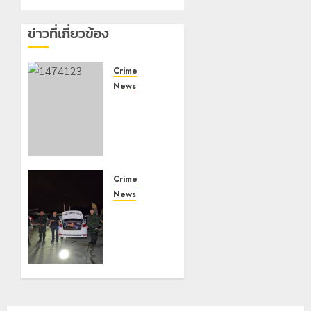
ข่าวที่เกี่ยวข้อง
Crime
News
กกล.ผา
เมืองปะทะ
แก๊งขนยา
ชายแดน
เชียงแสน
ยึดยาบ้า
Crime
1.9 ล้าน
News
เม็ด
ทหารผา
เมืองบู
8 สิงหาคม,
รณาการ
2026
หลาย
0
หน่วย
สกัดยึด
ไอซ์ 250