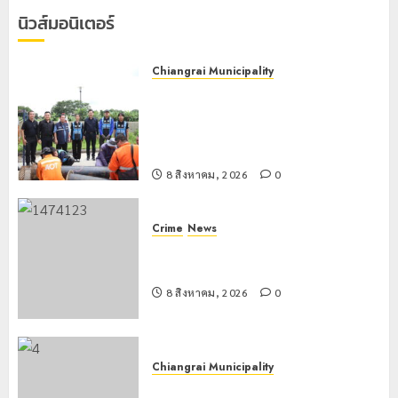
กิโลกรัม
นิวส์มอนิเตอร์
กลาง
แม่สาย
Chiangrai Municipality
22
เทศบาลนครเชียงรายผนึกสำนักงาน
กรกฎาคม,
ทรัพยากรน้ำที่ 1 ติดตั้งเครื่องสูบน้ำ
2026
ขนาดใหญ่ 3 จุดยุทธศาสตร์รับมือฝน
0
หนักตลอดฤดูฝน
8 สิงหาคม, 2026
0
Crime
News
กกล.ผาเมืองปะทะแก๊งขนยาชายแดน
เชียงแสน ยึดยาบ้า 1.9 ล้านเม็ด
8 สิงหาคม, 2026
0
Chiangrai Municipality
เทศบาลนครเชียงรายร่วมกิจกรรม “วัน