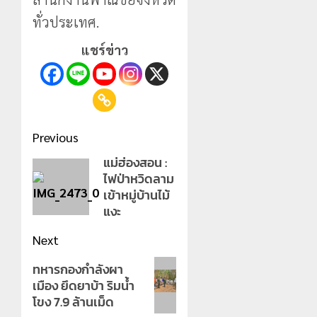
ทั่วประเทศ.
แชร์ข่าว
Post
Previous
navigation
แม่ฮ่องสอน :
Previous
ไฟป่าหวิดลาม
post:
เข้าหมู่บ้านไม้
แงะ
Next
Next
ทหารกองกำลังผา
เมือง ยึดยาบ้า ริมน้ำ
post:
โขง 7.9 ล้านเม็ด