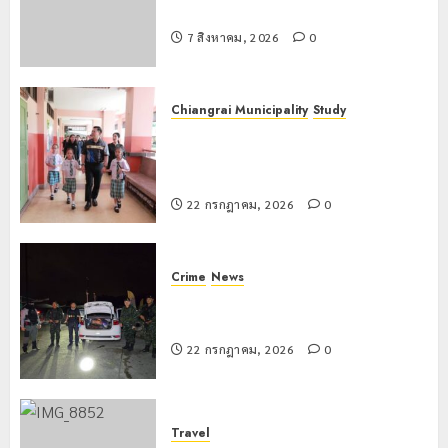
รพี” ประจำปี 2569
7 สิงหาคม, 2026
0
Chiangrai Municipality
Study
เลขาธิการ ป.ป.ส. ชื่นชมโรงเรียน
เทศบาล 7 ฝั่งหมิ่น ต้นแบบพัฒนา EF
สร้างภูมิคุ้มกันยาเสพติด
22 กรกฎาคม, 2026
0
Crime
News
ทหารผาเมืองบูรณาการหลายหน่วย
สกัดยึดไอซ์ 250 กิโลกรัม กลางแม่สาย
22 กรกฎาคม, 2026
0
Travel