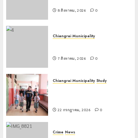
เชียงแสน ยึดยาบ้า 1.9 ล้านเม็ด
8 สิงหาคม, 2026
0
Chiangrai Municipality
เทศบาลนครเชียงรายร่วมกิจกรรม “วัน
รพี” ประจำปี 2569
7 สิงหาคม, 2026
0
Chiangrai Municipality
Study
เลขาธิการ ป.ป.ส. ชื่นชมโรงเรียน
เทศบาล 7 ฝั่งหมิ่น ต้นแบบพัฒนา EF
สร้างภูมิคุ้มกันยาเสพติด
22 กรกฎาคม, 2026
0
Crime
News