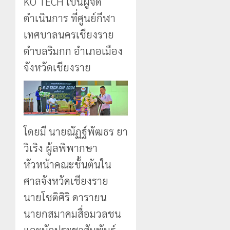
KO TECH เป็นผู้จัด
ดำเนินการ ที่ศูนย์กีฬา
เทศบาลนครเชียงราย
ตำบลริมกก อำเภอเมือง
จังหวัดเชียงราย
โดยมี นายณัฏฐ์พัฒธร ยา
วิเริง ผู้ลพิพากษา
หัวหน้าคณะชั้นต้นใน
ศาลจังหวัดเชียงราย
นายโชติศิริ ดารายน
นายกสมาคมสื่อมวลชน