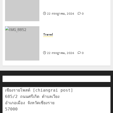
ทหารผาเมืองบูรณาการหลายหน่วย
สกัดยึดไอซ์ 250 กิโลกรัม กลางแม่สาย
22 กรกฎาคม, 2026
0
Travel
เชียงรายดัน “สุสานโบราณยุคหินดอย
วง” สู่หมุดหมายท่องเที่ยวโลก
22 กรกฎาคม, 2026
0
เชียงรายโพสต์ [chiangrai post]

685/2 ถนนศรีเกิด ตำบลเวียง

อำเภอเมือง จังหวัดเชียงราย

57000
