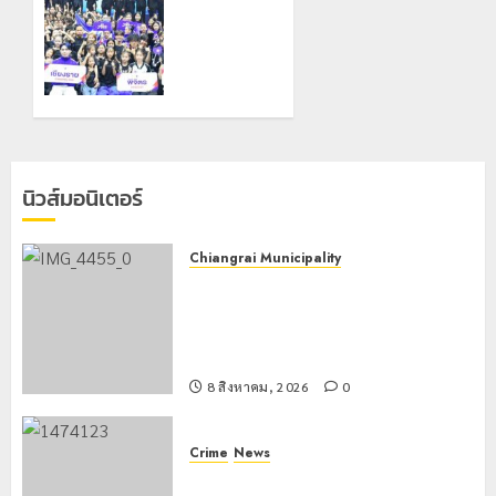
city) ของ
ศึกกีฬา
จังหวัด
เชียร์ชิง
เชียงราย
แชมป์
มีนักวิ่ง
ภาคเหนือ
ร่วมงาน
ครั้งที่ 5
800 กว่า
ชิงถ้วย
คน
ประทาน
“พลเอก
นิวส์มอนิเตอร์
19
พระวรวง
กรกฎาคม,
ศ์เธอ
2026
พระองค์
0
Chiangrai Municipality
เจ้าเฉลิม
เทศบาลนครเชียงรายผนึกสำนักงาน
ศึกยุคล”
ทรัพยากรน้ำที่ 1 ติดตั้งเครื่องสูบน้ำ
ขนาดใหญ่ 3 จุดยุทธศาสตร์รับมือฝน
7 มิถุนายน,
หนักตลอดฤดูฝน
2026
8 สิงหาคม, 2026
0
0
Crime
News
กกล.ผาเมืองปะทะแก๊งขนยาชายแดน