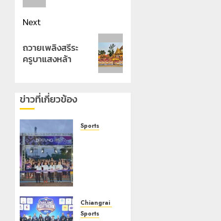
Next
Next
ถวายเพลิงสรีระ
post:
ครูบาแสงหล้า
ข่าวที่เกี่ยวข้อง
Sports
วิ่ง
DOITUNG
SKY
RACE
ตาม
โครงการ
เมืองกีฬา
Chiangrai Municipality
(Sports
Sports