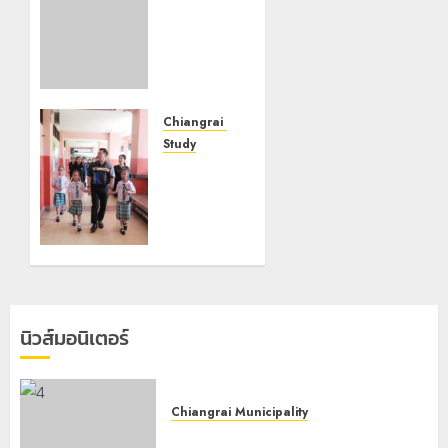
นคร
เชียงราย
ร่วม
กิจกรรม
“วันรพี”
ประจำปี
Chiangrai Municipality
2569
Study
เลขาธิการ
7 สิงหาคม,
ป.ป.ส.
2026
ชื่นชม
0
โรงเรียน
เทศบาล 7
ฝั่งหมิ่น
ต้นแบบ
พัฒนา
นิวส์มอนิเตอร์
EF สร้าง
ภูมิคุ้มกัน
ยาเสพ
ติด
Chiangrai Municipality
เทศบาลนครเชียงรายร่วมกิจกรรม “วัน