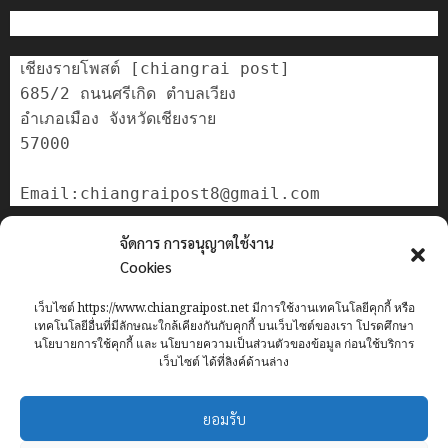
เชียงรายโพสต์ [chiangrai post]

685/2 ถนนศรีเกิด ตำบลเวียง

อำเภอเมือง จังหวัดเชียงราย

57000

ติดต่อเรา
จัดการ การอนุญาตใช้งาน
เกี่ยวกับเรา
Cookies
Privacy Policy
เว็บไซต์ https://www.chiangraipost.net มีการใช้งานเทคโนโลยีคุกกี้ หรือ
Cookies Policy
เทคโนโลยีอื่นที่มีลักษณะใกล้เคียงกันกับคุกกี้ บนเว็บไซต์ของเรา โปรดศึกษา
นโยบายการใช้คุกกี้ และ นโยบายความเป็นส่วนตัวของข้อมูล ก่อนใช้บริการ
เว็บไซต์ ได้ที่ลิงค์ด้านล่าง
Home
ข่าว
เทศบาลนครเชียงราย
อาชญากรรม
ทั่วไทย
ยอมรับ
เศรษฐกิจ
กีฬา
การศึกษา
ท่องเที่ยว
IT