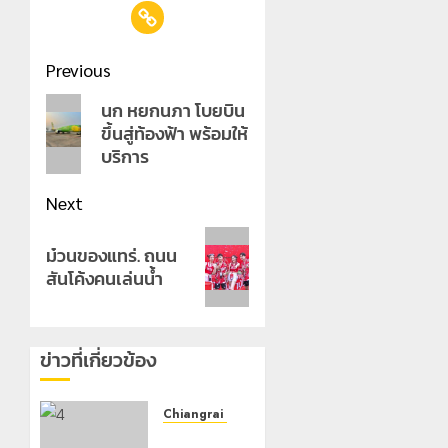
Post
Previous
navigation
Previous
นก หยกนภา โบยบิน
ขึ้นสู่ท้องฟ้า พร้อมให้
post:
บริการ
Next
Next
ม๋วนของแทร่. ถนน
post:
สันโค้งคนเล่นน้ำ
ข่าวที่เกี่ยวข้อง
Chiangrai Municipality
เทศบาล