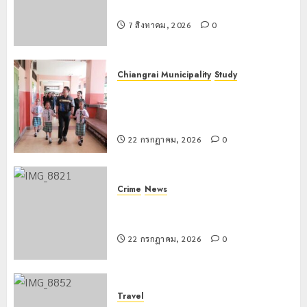
22
รพี” ประจำปี 2569
กรกฎาคม,
2026
7 สิงหาคม, 2026
0
0
Chiangrai Municipality
Study
เลขาธิการ ป.ป.ส. ชื่นชมโรงเรียน
เทศบาล 7 ฝั่งหมิ่น ต้นแบบพัฒนา EF
สร้างภูมิคุ้มกันยาเสพติด
22 กรกฎาคม, 2026
0
Crime
News
ทหารผาเมืองบูรณาการหลายหน่วย
สกัดยึดไอซ์ 250 กิโลกรัม กลางแม่สาย
22 กรกฎาคม, 2026
0
Travel