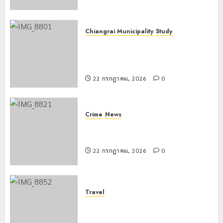
0
Chiangrai Municipality
Study
เลขาธิการ ป.ป.ส. ชื่นชมโรงเรียน
เทศบาล 7 ฝั่งหมิ่น ต้นแบบพัฒนา EF
สร้างภูมิคุ้มกันยาเสพติด
22 กรกฎาคม, 2026
0
Crime
News
ทหารผาเมืองบูรณาการหลายหน่วย
สกัดยึดไอซ์ 250 กิโลกรัม กลางแม่สาย
22 กรกฎาคม, 2026
0
Travel
เชียงรายดัน “สุสานโบราณยุคหินดอย
วง” สู่หมุดหมายท่องเที่ยวโลก