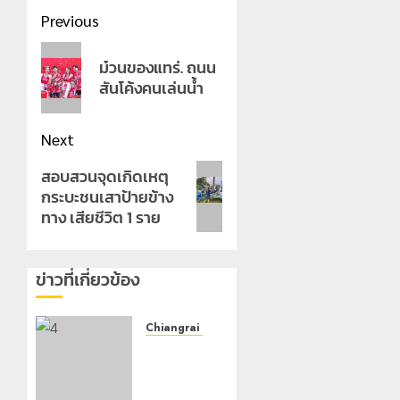
Post
Previous
navigation
Previous
ม๋วนของแทร่. ถนน
post:
สันโค้งคนเล่นน้ำ
Next
Next
สอบสวนจุดเกิดเหตุ
กระบะชนเสาป้ายข้าง
post:
ทาง เสียชีวิต 1 ราย
ข่าวที่เกี่ยวข้อง
Chiangrai Municipality
เทศบาล
นคร
เชียงราย