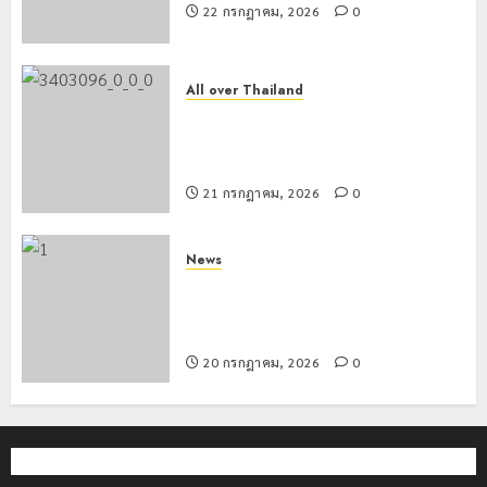
22 กรกฎาคม, 2026
0
All over Thailand
โลว์ซีซั่นไม่สะเทือน! “ปาย” ยังเนื้อหอม
นักท่องเที่ยวแห่สัมผัส Pai Zipline ท้า
ความสูงกลางธรรมชาติ
21 กรกฎาคม, 2026
0
News
มอบบัตรประจำตัวบุคคลผู้ไม่มีสถานะ
ทางทะเบียน แก่นักเรียนเลขประจำตัว G
อำเภอแม่สรวย
20 กรกฎาคม, 2026
0