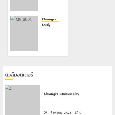
ร่วม
กิจกรรม
“วันรพี”
ประจำปี
Chiangrai Municipality
2569
Study
เลขาธิการ
7 สิงหาคม,
ป.ป.ส.
2026
ชื่นชม
0
โรงเรียน
เทศบาล 7
ฝั่งหมิ่น
ต้นแบบ
พัฒนา
นิวส์มอนิเตอร์
EF สร้าง
ภูมิคุ้มกัน
ยาเสพ
ติด
Chiangrai Municipality
เทศบาลนครเชียงรายร่วมกิจกรรม “วัน
22
รพี” ประจำปี 2569
กรกฎาคม,
2026
7 สิงหาคม, 2026
0