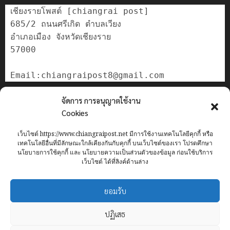
เชียงรายโพสต์ [chiangrai post]

685/2 ถนนศรีเกิด ตำบลเวียง

อำเภอเมือง จังหวัดเชียงราย

57000

ติดต่อเรา
จัดการ การอนุญาตใช้งาน
เกี่ยวกับเรา
Cookies
Privacy Policy
เว็บไซต์ https://www.chiangraipost.net มีการใช้งานเทคโนโลยีคุกกี้ หรือ
Cookies Policy
เทคโนโลยีอื่นที่มีลักษณะใกล้เคียงกันกับคุกกี้ บนเว็บไซต์ของเรา โปรดศึกษา
นโยบายการใช้คุกกี้ และ นโยบายความเป็นส่วนตัวของข้อมูล ก่อนใช้บริการ
เว็บไซต์ ได้ที่ลิงค์ด้านล่าง
Home
ข่าว
เทศบาลนครเชียงราย
อาชญากรรม
ทั่วไทย
ยอมรับ
เศรษฐกิจ
กีฬา
การศึกษา
ท่องเที่ยว
IT
ปฏิเสธ
Facebook