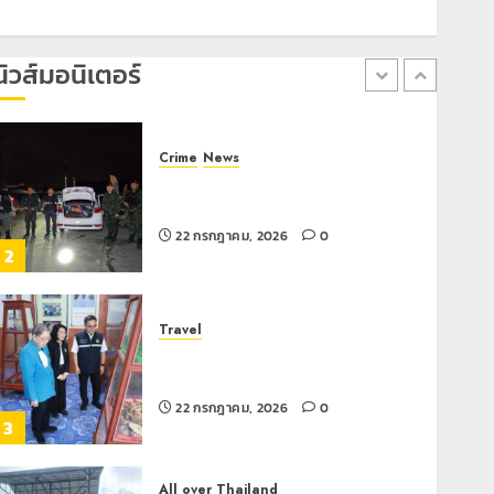
นิวส์มอนิเตอร์
Crime
News
ทหารผาเมืองบูรณาการหลายหน่วย
สกัดยึดไอซ์ 250 กิโลกรัม กลางแม่สาย
22 กรกฎาคม, 2026
0
2
Travel
เชียงรายดัน “สุสานโบราณยุคหินดอย
วง” สู่หมุดหมายท่องเที่ยวโลก
22 กรกฎาคม, 2026
0
3
All over Thailand
โลว์ซีซั่นไม่สะเทือน! “ปาย” ยังเนื้อหอม
นักท่องเที่ยวแห่สัมผัส Pai Zipline ท้า
ความสูงกลางธรรมชาติ