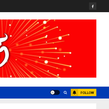
Facebook
All over Thailand
โลว์ซีซั่นไม่สะเทือน! “ปาย” ยังเนื้อหอม
นักท่องเที่ยวแห่สัมผัส Pai Zipline ท้า
ความสูงกลางธรรมชาติ
21 กรกฎาคม, 2026
0
4
News
มอบบัตรประจำตัวบุคคลผู้ไม่มีสถานะ
ทางทะเบียน แก่นักเรียนเลขประจำตัว G
อำเภอแม่สรวย
20 กรกฎาคม, 2026
0
5
Chiangrai Municipality
Study
เลขาธิการ ป.ป.ส. ชื่นชมโรงเรียน
FOLLOW
เทศบาล 7 ฝั่งหมิ่น ต้นแบบพัฒนา EF
สร้างภูมิคุ้มกันยาเสพติด
22 กรกฎาคม, 2026
0
1