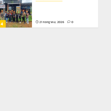
21 กรกฎาคม, 2026
0
4
News
มอบบัตรประจำตัวบุคคลผู้ไม่มีสถานะ
ทางทะเบียน แก่นักเรียนเลขประจำตัว G
อำเภอแม่สรวย
20 กรกฎาคม, 2026
0
5
Chiangrai Municipality
Study
เลขาธิการ ป.ป.ส. ชื่นชมโรงเรียน
เทศบาล 7 ฝั่งหมิ่น ต้นแบบพัฒนา EF
สร้างภูมิคุ้มกันยาเสพติด
22 กรกฎาคม, 2026
0
1
Crime
News
ทหารผาเมืองบูรณาการหลายหน่วย
สกัดยึดไอซ์ 250 กิโลกรัม กลางแม่สาย