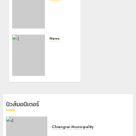
ทหารผา
เมืองบู
รณาการ
หลาย
หน่วย
สกัดยึด
News
ไอซ์ 250
มอบบัตร
กิโลกรัม
ประจำตัว
กลาง
บุคคลผู้
แม่สาย
ไม่มี
สถานะ
22
ทาง
กรกฎาคม,
ทะเบียน
2026
แก่
0
นักเรียน
นิวส์มอนิเตอร์
เลขประจำ
ตัว G
อำเภอ
แม่สรวย
Chiangrai Municipality
เทศบาลนครเชียงรายร่วมกิจกรรม “วัน