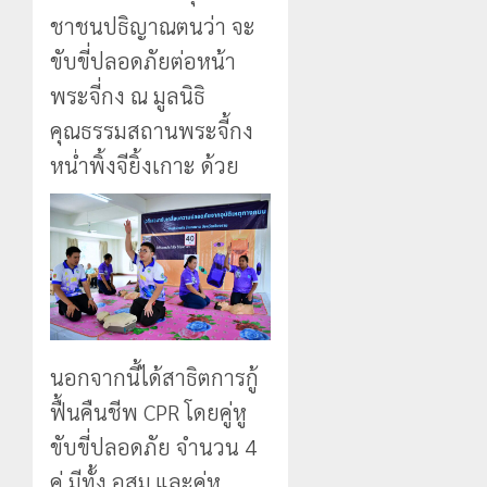
ชาชนปธิญาณตนว่า จะ
ขับขี่ปลอดภัยต่อหน้า
พระจี่กง ณ มูลนิธิ
คุณธรรมสถานพระจี้กง
หน่ำพิ้งจียิ้งเกาะ ด้วย
นอกจากนี้ได้สาธิตการกู้
ฟื้นคืนชีพ CPR โดยคู่หู
ขับขี่ปลอดภัย จำนวน 4
คู่ มีทั้ง อสม.และคู่หู