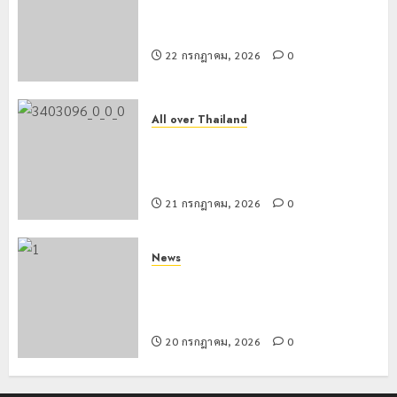
เชียงรายดัน “สุสานโบราณยุคหินดอย
วง” สู่หมุดหมายท่องเที่ยวโลก
22 กรกฎาคม, 2026
0
All over Thailand
โลว์ซีซั่นไม่สะเทือน! “ปาย” ยังเนื้อหอม
นักท่องเที่ยวแห่สัมผัส Pai Zipline ท้า
ความสูงกลางธรรมชาติ
21 กรกฎาคม, 2026
0
News
มอบบัตรประจำตัวบุคคลผู้ไม่มีสถานะ
ทางทะเบียน แก่นักเรียนเลขประจำตัว G
อำเภอแม่สรวย
20 กรกฎาคม, 2026
0