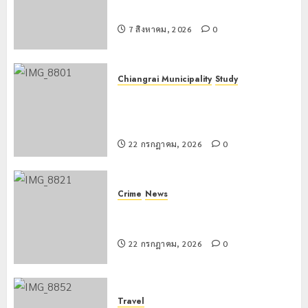
20
รพี” ประจำปี 2569
กรกฎาคม,
2026
7 สิงหาคม, 2026
0
0
Chiangrai Municipality
Study
เลขาธิการ ป.ป.ส. ชื่นชมโรงเรียน
เทศบาล 7 ฝั่งหมิ่น ต้นแบบพัฒนา EF
สร้างภูมิคุ้มกันยาเสพติด
22 กรกฎาคม, 2026
0
Crime
News
ทหารผาเมืองบูรณาการหลายหน่วย
สกัดยึดไอซ์ 250 กิโลกรัม กลางแม่สาย
22 กรกฎาคม, 2026
0
Travel