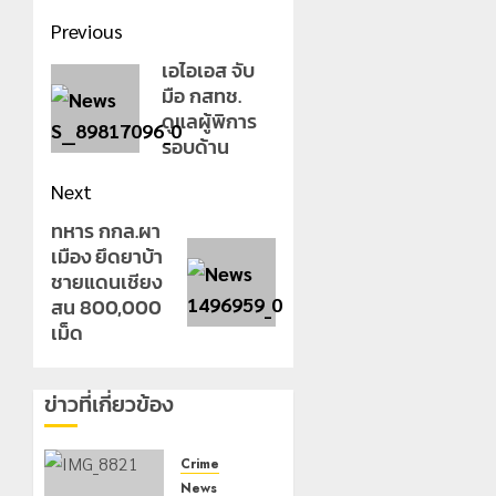
Post
Previous
navigation
เอไอเอส จับ
Previous
มือ กสทช.
post:
ดูแลผู้พิการ
รอบด้าน
Next
ทหาร กกล.ผา
Next
เมือง ยึดยาบ้า
post:
ชายแดนเชียง
สน 800,000
เม็ด
ข่าวที่เกี่ยวข้อง
Crime
News