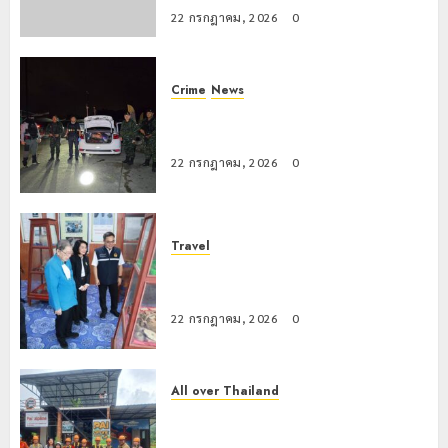
22 กรกฎาคม, 2026
0
Crime
News
ทหารผาเมืองบูรณาการหลายหน่วย
สกัดยึดไอซ์ 250 กิโลกรัม กลางแม่สาย
22 กรกฎาคม, 2026
0
Travel
เชียงรายดัน “สุสานโบราณยุคหินดอย
วง” สู่หมุดหมายท่องเที่ยวโลก
22 กรกฎาคม, 2026
0
All over Thailand
โลว์ซีซั่นไม่สะเทือน! “ปาย” ยังเนื้อหอม
นักท่องเที่ยวแห่สัมผัส Pai Zipline ท้า