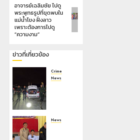
อาจารย์เฉลิมชัย ไปดู
Next
พระพุทธรูปที่ขุดพบใน
post:
แม่น้ำโขง ฝั่งลาว
เพราะต้องการไปดู
“ความงาม”
ข่าวที่เกี่ยวข้อง
Crime
News
ทหารผา
เมืองบู
รณาการ
หลาย
หน่วย
สกัดยึด
News
ไอซ์ 250
มอบบัตร
กิโลกรัม
ประจำตัว