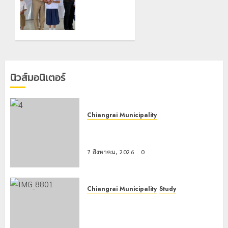
กลาง
บุคคลผู้
แม่สาย
ไม่มี
สถานะ
22
กรกฎาคม,
ทาง
2026
ทะเบียน
0
แก่
นักเรียน
นิวส์มอนิเตอร์
เลขประจำ
ตัว G
อำเภอ
แม่สรวย
Chiangrai Municipality
เทศบาลนครเชียงรายร่วมกิจกรรม “วัน
20
กรกฎาคม,
รพี” ประจำปี 2569
2026
0
7 สิงหาคม, 2026
0
Chiangrai Municipality
Study
เลขาธิการ ป.ป.ส. ชื่นชมโรงเรียน
เทศบาล 7 ฝั่งหมิ่น ต้นแบบพัฒนา EF
สร้างภูมิคุ้มกันยาเสพติด