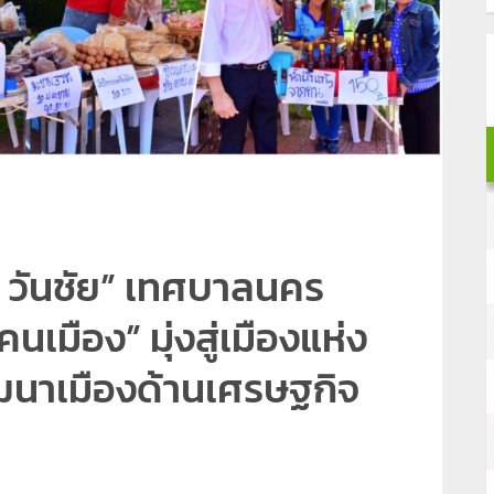
 วันชัย” เทศบาลนคร
คนเมือง” มุ่งสู่เมืองแห่ง
ัฒนาเมืองด้านเศรษฐกิจ