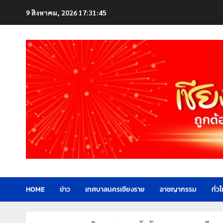
Skip
9 สิงหาคม, 2026
17:31:47
to
content
HOME
ข่าว
เทศบาลนครเชียงราย
อาชญากรรม
ทั่ว