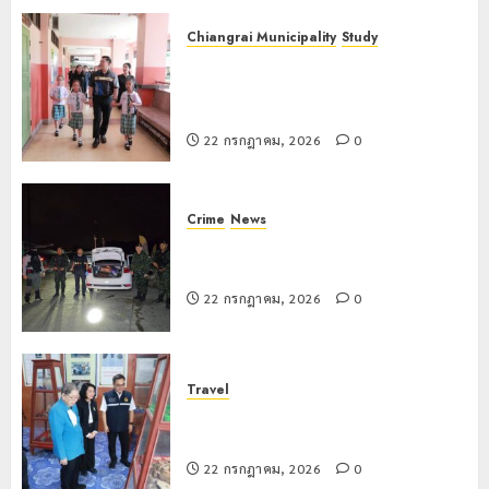
2026
พระองค์
0
Chiangrai Municipality
Study
เจ้าเฉลิม
เลขาธิการ ป.ป.ส. ชื่นชมโรงเรียน
ศึกยุคล”
เทศบาล 7 ฝั่งหมิ่น ต้นแบบพัฒนา EF
สร้างภูมิคุ้มกันยาเสพติด
7 มิถุนายน,
2026
22 กรกฎาคม, 2026
0
0
Crime
News
ทหารผาเมืองบูรณาการหลายหน่วย
สกัดยึดไอซ์ 250 กิโลกรัม กลางแม่สาย
22 กรกฎาคม, 2026
0
Travel
เชียงรายดัน “สุสานโบราณยุคหินดอย
วง” สู่หมุดหมายท่องเที่ยวโลก
22 กรกฎาคม, 2026
0