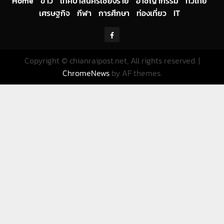
Home
ข่าว
เทศบาลนครเชียงราย
อาชญากรรม
ทั่วไทย
เศรษฐกิจ
กีฬา
การศึกษา
ท่องเที่ยว
IT
Facebook
Copyright © chianraipost.net, All rights reserved.
|
ChromeNews
by AF themes.