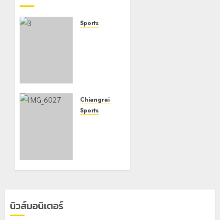
Sports
วิ่ง
DOITUNG
SKY
RACE
ตาม
โครงการ
เมืองกีฬา
Chiangrai Municipality
(Sports
Sports
city) ของ
ศึกกีฬา
จังหวัด
เชียร์ชิง
เชียงราย
แชมป์
มีนักวิ่ง
ภาคเหนือ
ร่วมงาน
ครั้งที่ 5
800 กว่า
ชิงถ้วย
คน
ประทาน
“พลเอก
นิวส์มอนิเตอร์
19
พระวรวง
กรกฎาคม,
ศ์เธอ