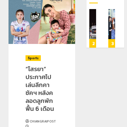
โลว์
มอบ
เลขาธิการ
ทหาร
เชี
ซี
บัตร
ป.ป.ส.
ผา
ดัน
ซั่น
ประจำ
ชื่นชม
เมือ
“สุ
ไม่
ตัว
โรงเรียน
งบู
โบร
สะเทือน!
บุคคล
เทศบาล
รณา
ยุค
4
5
1
2
3
“ปาย”
ผู้
7
การ
หิน
ยัง
ไม่มี
ฝั่ง
หลาย
ดอ
Sports
เนื้อ
สถานะ
หมิ่น
หน่วย
วง”
หอม
ทาง
ต้นแบบ
สกัด
สู่
“โสรยา”
นัก
ทะเบียน
พัฒนา
ยึด
หมุ
ประกาศไป
ท่อง
แก่
EF
ไอซ์
หม
เล่นลีกคา
เที่ยว
นักเรียน
สร้าง
250
ท่อง
ซัคฯ หลังค
แห่
เลข
ภูมิคุ้มกัน
กิโลกรัม
เที่
สัมผัส
ประจำ
ยา
กลาง
โลก
ลอดลูกพัก
Pai
ตัว
เสพ
แม่สาย
ฟื้น 6 เดือน
Zipline
G
ติด
22
กรกฎ
ท้า
อำเภอ
22
202
กรกฎาคม,
CHIANGRAIPOST
ความ
แม่สรวย
22
2026