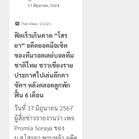
กรกฎาคม,
0
สูง
2026
17 มิถุนายน, 2024
0
กลาง
20
กรกฎาคม,
0
ธรรมชาติ
2026
Post Views:
10,021
0
21
ฟิตเร็วเกินคาด “โสร
กรกฎาคม,
2026
ยา” อดีตยอดมือเซ็ต
0
ของทีมวอลเลย์บอลทีม
ชาติไทย ชาวเชียงราย
ประกาศไปเล่นลีกคา
ซัคฯ หลังคลอดลูกพัก
ฟื้น 6 เดือน
วันที่ 17 มิถุนายน 2567
ผู้สื่อข่าวรายงานว่า เพจ
Promla Soraya ของ
น.ส.โสรยา พรมหล้า อดีต