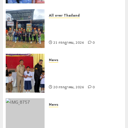
All over Thailand
โลว์ซีซั่นไม่สะเทือน! “ปาย” ยังเนื้อหอม
นักท่องเที่ยวแห่สัมผัส Pai Zipline ท้า
ความสูงกลางธรรมชาติ
21 กรกฎาคม, 2026
0
News
มอบบัตรประจำตัวบุคคลผู้ไม่มีสถานะ
ทางทะเบียน แก่นักเรียนเลขประจำตัว G
อำเภอแม่สรวย
20 กรกฎาคม, 2026
0
News
ขนส่งเชียงราย อำนวยความสะดวก
ประชาชน ตรวจสอบกรรมสิทธิ์รถ
ประกอบสิทธิสวัสดิการแห่งรัฐ