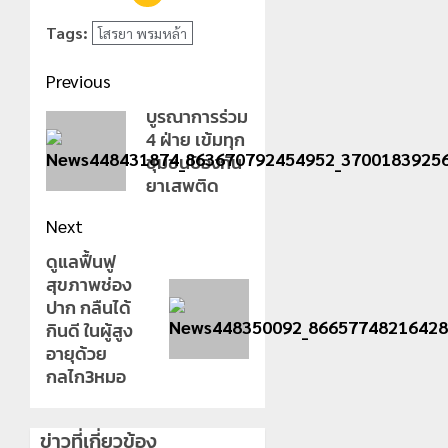
Tags:
โสรยา พรมหล้า
Post
Previous
navigation
บูรณาการร่วม
Previous
4 ฝ่าย เข้มทุก
post:
ชุมชนป้องกัน
ยาเสพติด
Next
ดูแลฟื้นฟู
Next
สุขภาพช่อง
post:
ปาก กลืนได้
กินดี ในผู้สูง
อายุด้วย
กลไก3หมอ
ข่าวที่เกี่ยวข้อง