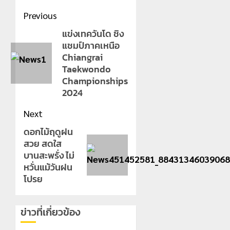
Post
Previous
navigation
แข่งเทควันโด ชิง
Previous
แชมป์ภาคเหนือ
post:
Chiangrai
Taekwondo
Championships
2024
Next
ดอกไม้ฤดูฝน
Next
สวย สดใส
post:
บานสะพรั่ง ไม่
หวั่นแม้วันฝน
โปรย
ข่าวที่เกี่ยวข้อง