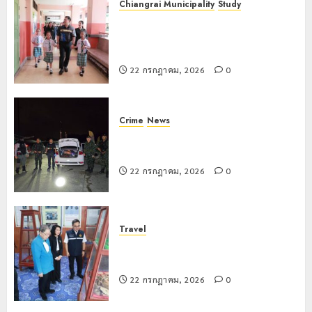
Chiangrai Municipality
Study
22
เลขาธิการ ป.ป.ส. ชื่นชมโรงเรียน
กรกฎาคม,
2026
เทศบาล 7 ฝั่งหมิ่น ต้นแบบพัฒนา EF
0
สร้างภูมิคุ้มกันยาเสพติด
22 กรกฎาคม, 2026
0
Crime
News
ทหารผาเมืองบูรณาการหลายหน่วย
สกัดยึดไอซ์ 250 กิโลกรัม กลางแม่สาย
22 กรกฎาคม, 2026
0
Travel
เชียงรายดัน “สุสานโบราณยุคหินดอย
วง” สู่หมุดหมายท่องเที่ยวโลก
22 กรกฎาคม, 2026
0