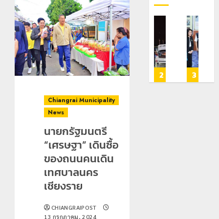
โลว์
มอบ
เลขาธิการ
ทหาร
เชี
ซี
บัตร
ป.ป.ส.
ผา
ดัน
ซั่น
ประจำ
ชื่นชม
เมือ
“สุ
ไม่
ตัว
โรงเรียน
งบู
โบร
สะเทือน!
บุคคล
เทศบาล
รณา
ยุค
4
5
1
2
3
“ปาย”
ผู้
7
การ
หิน
ยัง
ไม่มี
ฝั่ง
หลาย
ดอ
Chiangrai Municipality
เนื้อ
สถานะ
หมิ่น
หน่วย
วง”
News
หอม
ทาง
ต้นแบบ
สกัด
สู่
นัก
ทะเบียน
พัฒนา
ยึด
หมุ
นายกรัฐมนตรี
ท่อง
แก่
EF
ไอซ์
หม
“เศรษฐา” เดินซื้อ
เที่ยว
นักเรียน
สร้าง
250
ท่อง
ของถนนคนเดิน
แห่
เลข
ภูมิคุ้มกัน
กิโลกรัม
เที่
สัมผัส
ประจำ
ยา
กลาง
โลก
เทศบาลนคร
Pai
ตัว
เสพ
แม่สาย
เชียงราย
Zipline
G
ติด
22
กรกฎ
ท้า
อำเภอ
22
202
CHIANGRAIPOST
กรกฎาคม,
ความ
แม่สรวย
22
2026
13 กรกฎาคม, 2024