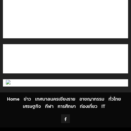
เที่ยวโลก
โลว์ซีซั่นไม่สะเทือน! “ปาย” ยังเนื้อหอม นักท่องเที่ยวแห่
สัมผัส Pai Zipline ท้าความสูงกลางธรรมชาติ
มอบบัตรประจำตัวบุคคลผู้ไม่มีสถานะทางทะเบียน แก่
นักเรียนเลขประจำตัว G อำเภอแม่สรวย
ติดต่อเรา
เกี่ยวกับเรา
Privacy Policy
Cookies Policy
Home
ข่าว
เทศบาลนครเชียงราย
อาชญากรรม
ทั่วไทย
เศรษฐกิจ
กีฬา
การศึกษา
ท่องเที่ยว
IT
Facebook