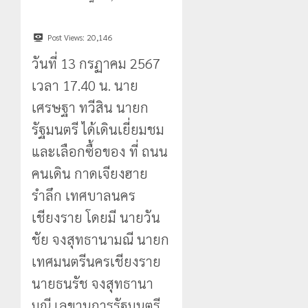
กรกฎาคม,
0
สูง
2026
0
กลาง
20
กรกฎาคม,
0
ธรรมชาติ
Post Views:
20,146
2026
วันที่ 13 กรฏาคม 2567
0
21
กรกฎาคม,
เวลา 17.40 น. นาย
2026
เศรษฐา ทวีสิน นายก
0
รัฐมนตรี ได้เดินเยี่ยมชม
และเลือกซื้อของ ที่ ถนน
คนเดิน กาดเจียงฮาย
รำลึก เทศบาลนคร
เชียงราย โดยมี นายวัน
ชัย จงสุทธานามณี นายก
เทศมนตรีนครเชียงราย
นายธนรัช จงสุทธานา
มณี เลขานุการรัฐมนตรี