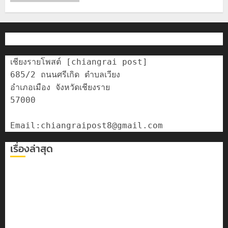
เชียงรายโพสต์ [chiangrai post]

685/2 ถนนศรีเกิด ตำบลเวียง

อำเภอเมือง จังหวัดเชียงราย

57000

เรื่องล่าสุด
เลขาธิการ ป.ป.ส. ชื่นชมโรงเรียนเทศบาล 7 ฝั่งหมิ่น ต้นแบบ
พัฒนา EF สร้างภูมิคุ้มกันยาเสพติด
ทหารผาเมืองบูรณาการหลายหน่วย สกัดยึดไอซ์ 250
กิโลกรัม กลางแม่สาย
เชียงรายดัน “สุสานโบราณยุคหินดอยวง” สู่หมุดหมายท่อง