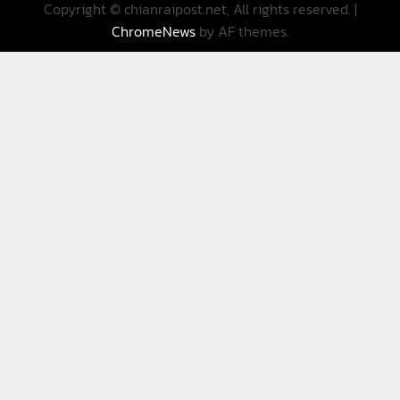
Copyright © chianraipost.net, All rights reserved.
|
ChromeNews
by AF themes.