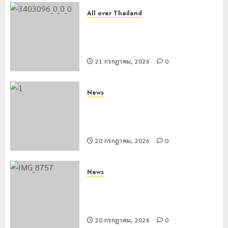
All over Thailand
โลว์ซีซั่นไม่สะเทือน! “ปาย” ยังเนื้อหอม
นักท่องเที่ยวแห่สัมผัส Pai Zipline ท้า
ความสูงกลางธรรมชาติ
21 กรกฎาคม, 2026
0
News
มอบบัตรประจำตัวบุคคลผู้ไม่มีสถานะ
ทางทะเบียน แก่นักเรียนเลขประจำตัว G
อำเภอแม่สรวย
20 กรกฎาคม, 2026
0
News
ขนส่งเชียงราย อำนวยความสะดวก
ประชาชน ตรวจสอบกรรมสิทธิ์รถ
ประกอบสิทธิสวัสดิการแห่งรัฐ
20 กรกฎาคม, 2026
0