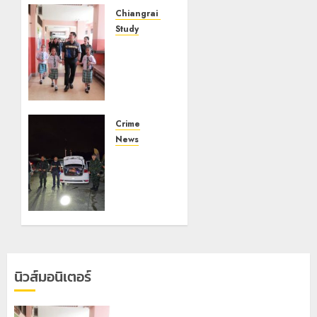
Chiangrai Municipality
Study
เลขาธิการ
ป.ป.ส.
ชื่นชม
โรงเรียน
เทศบาล 7
ฝั่งหมิ่น
Crime
ต้นแบบ
News
พัฒนา
ทหารผา
EF สร้าง
เมืองบู
ภูมิคุ้มกัน
รณาการ
ยาเสพ
หลาย
ติด
หน่วย
สกัดยึด
22
ไอซ์ 250
กรกฎาคม,
กิโลกรัม
2026
นิวส์มอนิเตอร์
กลาง
0
แม่สาย