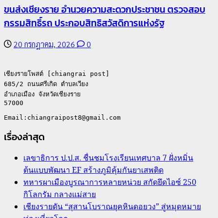
ขนส่งเชียงราย อำนวยความสะดวกประชาชน ตรวจสอบ
กรรมสิทธิ์รถ ประกอบสิทธิสวัสดิการแห่งรัฐ
20 กรกฎาคม, 2026
0
เชียงรายโพสต์ [chiangrai post]

685/2 ถนนศรีเกิด ตำบลเวียง

อำเภอเมือง จังหวัดเชียงราย

57000

เรื่องล่าสุด
เลขาธิการ ป.ป.ส. ชื่นชมโรงเรียนเทศบาล 7 ฝั่งหมิ่น
ต้นแบบพัฒนา EF สร้างภูมิคุ้มกันยาเสพติด
ทหารผาเมืองบูรณาการหลายหน่วย สกัดยึดไอซ์ 250
กิโลกรัม กลางแม่สาย
เชียงรายดัน “สุสานโบราณยุคหินดอยวง” สู่หมุดหมาย