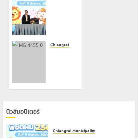
เทศบาล
นคร
เชียงราย
เดินหน้า
พัฒนา
ศักยภาพ
การศึกษา
Chiangrai Municipality
สร้าง
เทศบาล
“Smart
นคร
Kids
เชียงราย
พิชิตฝัน”
ผนึก
สำนักงาน
10
ทรัพยากร
สิงหาคม,
น้ำที่ 1 ติด
2026
ตั้งเครื่อง
0
สูบน้ำ
นิวส์มอนิเตอร์
ขนาด
ใหญ่ 3
จุด
Chiangrai Municipality
ยุทธศาสตร์