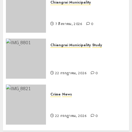
Chiangrai Municipality
เทศบาลนครเชียงรายร่วมกิจกรรม “วัน
รพี” ประจำปี 2569
7 สิงหาคม, 2026
0
Chiangrai Municipality
Study
เลขาธิการ ป.ป.ส. ชื่นชมโรงเรียน
เทศบาล 7 ฝั่งหมิ่น ต้นแบบพัฒนา EF
สร้างภูมิคุ้มกันยาเสพติด
22 กรกฎาคม, 2026
0
Crime
News
ทหารผาเมืองบูรณาการหลายหน่วย
สกัดยึดไอซ์ 250 กิโลกรัม กลางแม่สาย
22 กรกฎาคม, 2026
0