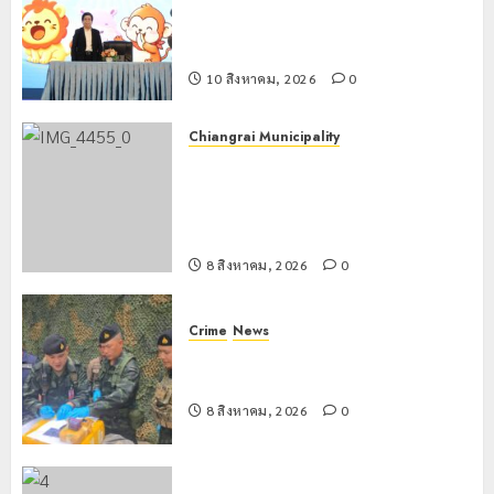
เทศบาลนครเชียงราย เดินหน้าพัฒนา
รับมือฝน
ศักยภาพการศึกษา สร้าง “Smart Kids
หนัก
พิชิตฝัน”
ตลอดฤดู
ฝน
10 สิงหาคม, 2026
0
8 สิงหาคม,
Chiangrai Municipality
2026
เทศบาลนครเชียงรายผนึกสำนักงาน
0
ทรัพยากรน้ำที่ 1 ติดตั้งเครื่องสูบน้ำ
ขนาดใหญ่ 3 จุดยุทธศาสตร์รับมือฝน
หนักตลอดฤดูฝน
8 สิงหาคม, 2026
0
Crime
News
กกล.ผาเมืองปะทะแก๊งขนยาชายแดน
เชียงแสน ยึดยาบ้า 1.9 ล้านเม็ด
8 สิงหาคม, 2026
0