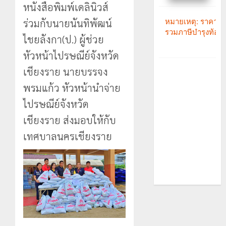
หนังสือพิมพ์เดลินิวส์
ร่วมกับนายนันทิ​พัฒน์ ​
ไชย​ลังกา​(ป.)​ ผู้ช่วย​
หัวหน้า​ไปรษณีย์​จังหวัด​
เชียงราย นายบรรจง​
พรม​แก้ว หัวหน้า​นำจ่าย
ไปรษณีย์​จังหวัด​
เชียงราย​ ส่งมอบให้กับ
เทศบาลนครเชียงราย