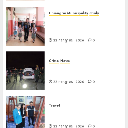
Chiangrai Municipality
Study
เลขาธิการ ป.ป.ส. ชื่นชมโรงเรียน
เทศบาล 7 ฝั่งหมิ่น ต้นแบบพัฒนา EF
สร้างภูมิคุ้มกันยาเสพติด
22 กรกฎาคม, 2026
0
Crime
News
ทหารผาเมืองบูรณาการหลายหน่วย
สกัดยึดไอซ์ 250 กิโลกรัม กลางแม่สาย
22 กรกฎาคม, 2026
0
Travel
เชียงรายดัน “สุสานโบราณยุคหินดอย
วง” สู่หมุดหมายท่องเที่ยวโลก
22 กรกฎาคม, 2026
0