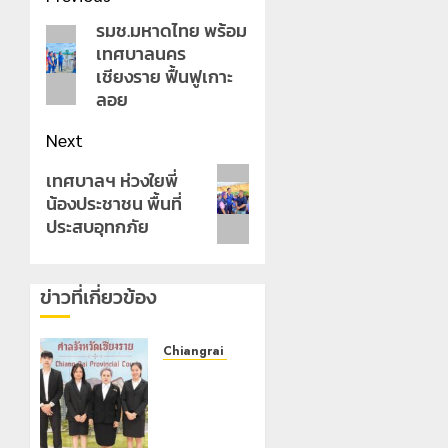
navigation
รมช.มหาดไทย พร้อม
Previous
เทศบาลนคร
post:
เชียงราย ฟื้นฟูเกาะ
ลอย
Next
Next
เทศบาลฯ ห่วงใยพี่
น้องประชาชน พื้นที่
post:
ประสบอุทกภัย
ข่าวที่เกี่ยวข้อง
Chiangrai Municipality
เทศบาล
นคร
เชียงราย
ร่วม