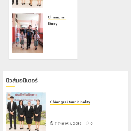
กิจกรรม
“วันรพี”
ประจำปี
Chiangrai Municipality
2569
Study
เลขาธิการ
7 สิงหาคม,
ป.ป.ส.
2026
ชื่นชม
0
โรงเรียน
เทศบาล 7
ฝั่งหมิ่น
ต้นแบบ
พัฒนา
นิวส์มอนิเตอร์
EF สร้าง
ภูมิคุ้มกัน
ยาเสพ
ติด
Chiangrai Municipality
เทศบาลนครเชียงรายร่วมกิจกรรม “วัน
22
รพี” ประจำปี 2569
กรกฎาคม,
2026
7 สิงหาคม, 2026
0
0