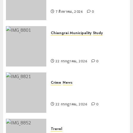
22
รพี” ประจำปี 2569
กรกฎาคม,
2026
7 สิงหาคม, 2026
0
0
Chiangrai Municipality
Study
เลขาธิการ ป.ป.ส. ชื่นชมโรงเรียน
เทศบาล 7 ฝั่งหมิ่น ต้นแบบพัฒนา EF
สร้างภูมิคุ้มกันยาเสพติด
22 กรกฎาคม, 2026
0
Crime
News
ทหารผาเมืองบูรณาการหลายหน่วย
สกัดยึดไอซ์ 250 กิโลกรัม กลางแม่สาย
22 กรกฎาคม, 2026
0
Travel