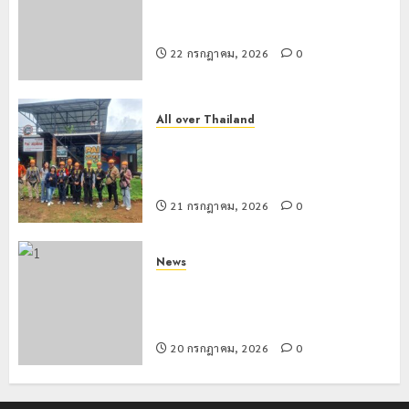
เชียงรายดัน “สุสานโบราณยุคหินดอย
วง” สู่หมุดหมายท่องเที่ยวโลก
22 กรกฎาคม, 2026
0
All over Thailand
โลว์ซีซั่นไม่สะเทือน! “ปาย” ยังเนื้อหอม
นักท่องเที่ยวแห่สัมผัส Pai Zipline ท้า
ความสูงกลางธรรมชาติ
21 กรกฎาคม, 2026
0
News
มอบบัตรประจำตัวบุคคลผู้ไม่มีสถานะ
ทางทะเบียน แก่นักเรียนเลขประจำตัว G
อำเภอแม่สรวย
20 กรกฎาคม, 2026
0