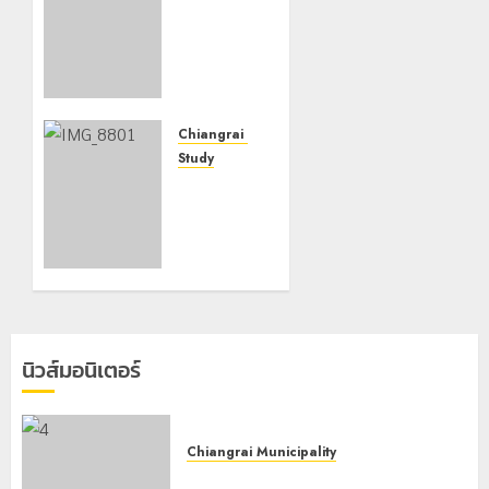
นคร
เชียงราย
ร่วม
กิจกรรม
“วันรพี”
ประจำปี
Chiangrai Municipality
2569
Study
เลขาธิการ
7 สิงหาคม,
ป.ป.ส.
2026
ชื่นชม
0
โรงเรียน
เทศบาล 7
ฝั่งหมิ่น
ต้นแบบ
พัฒนา
นิวส์มอนิเตอร์
EF สร้าง
ภูมิคุ้มกัน
ยาเสพ
ติด
Chiangrai Municipality
เทศบาลนครเชียงรายร่วมกิจกรรม “วัน