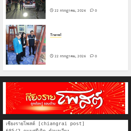
สกัดยึดไอซ์ 250 กิโลกรัม กลางแม่สาย
22 กรกฎาคม, 2026
0
Travel
เชียงรายดัน “สุสานโบราณยุคหินดอย
วง” สู่หมุดหมายท่องเที่ยวโลก
22 กรกฎาคม, 2026
0
เชียงรายโพสต์ [chiangrai post]

685/2 ถนนศรีเกิด ตำบลเวียง
