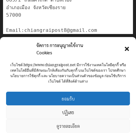
อำเภอเมือง จังหวัดเชียงราย

57000

ติดต่อเรา
จัดการ การอนุญาตใช้งาน
เกี่ยวกับเรา
Cookies
Privacy Policy
เว็บไซต์ https://www.chiangraipost.net มีการใช้งานเทคโนโลยีคุกกี้ หรือ
Cookies Policy
เทคโนโลยีอื่นที่มีลักษณะใกล้เคียงกันกับคุกกี้ บนเว็บไซต์ของเรา โปรดศึกษา
นโยบายการใช้คุกกี้ และ นโยบายความเป็นส่วนตัวของข้อมูล ก่อนใช้บริการ
เว็บไซต์ ได้ที่ลิงค์ด้านล่าง
Home
ข่าว
เทศบาลนครเชียงราย
อาชญากรรม
ทั่วไทย
ยอมรับ
เศรษฐกิจ
กีฬา
การศึกษา
ท่องเที่ยว
IT
ปฏิเสธ
Facebook
ดูรายละเอียด
Copyright © chianraipost.net, All rights reserved.
|