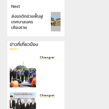
Next
Next
ส่งรถตักช่วยฟื้นฟู
เทศบาลนคร
post:
เชียงราย
ข่าวที่เกี่ยวข้อง
Chiangrai Municipality
เทศบาล
นคร
เชียงราย
ผนึก
สำนักงาน
ทรัพยากร
น้ำที่ 1 ติด
Chiangrai Municipality
ตั้งเครื่อง
เทศบาล
สูบน้ำ
นคร