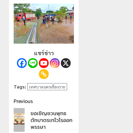
แชร์ข่าว
Tags:
เทศบาลนครเชียงราย
Post
Previous
navigation
Previous
ขอเชิญชวนพุทธ
ตักบาตรเทโวโรออก
post:
พรรษา