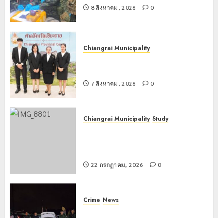
8 สิงหาคม, 2026
0
Chiangrai Municipality
เทศบาลนครเชียงรายร่วมกิจกรรม “วัน
รพี” ประจำปี 2569
7 สิงหาคม, 2026
0
Chiangrai Municipality
Study
เลขาธิการ ป.ป.ส. ชื่นชมโรงเรียน
เทศบาล 7 ฝั่งหมิ่น ต้นแบบพัฒนา EF
สร้างภูมิคุ้มกันยาเสพติด
22 กรกฎาคม, 2026
0
Crime
News
ทหารผาเมืองบูรณาการหลายหน่วย