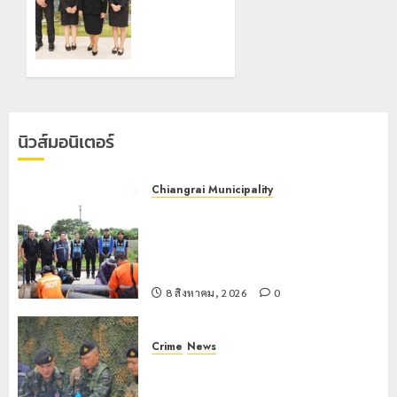
ขนาด
เชียงราย
ใหญ่ 3
ร่วม
จุด
กิจกรรม
ยุทธศาสตร์
“วันรพี”
รับมือฝน
ประจำปี
หนัก
2569
ตลอดฤดู
นิวส์มอนิเตอร์
ฝน
7 สิงหาคม,
2026
0
8 สิงหาคม,
Chiangrai Municipality
2026
เทศบาลนครเชียงรายผนึกสำนักงาน
0
ทรัพยากรน้ำที่ 1 ติดตั้งเครื่องสูบน้ำ
ขนาดใหญ่ 3 จุดยุทธศาสตร์รับมือฝน
หนักตลอดฤดูฝน
8 สิงหาคม, 2026
0
Crime
News
กกล.ผาเมืองปะทะแก๊งขนยาชายแดน
เชียงแสน ยึดยาบ้า 1.9 ล้านเม็ด