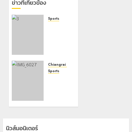
ข่าวที่เกี่ยวข้อง
Sports
วิ่ง
DOITUNG
SKY
RACE
ตาม
โครงการ
เมืองกีฬา
Chiangrai Municipality
(Sports
Sports
city) ของ
ศึกกีฬา
จังหวัด
เชียร์ชิง
เชียงราย
แชมป์
มีนักวิ่ง
ภาคเหนือ
ร่วมงาน
ครั้งที่ 5
800 กว่า
ชิงถ้วย
คน
ประทาน
“พลเอก
นิวส์มอนิเตอร์
พระวรวง
19