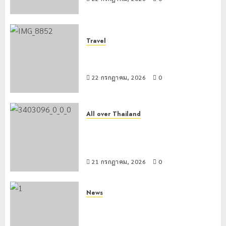
Travel
เชียงรายดัน “สุสานโบราณยุคหินดอย
วง” สู่หมุดหมายท่องเที่ยวโลก
22 กรกฎาคม, 2026
0
All over Thailand
โลว์ซีซั่นไม่สะเทือน! “ปาย” ยังเนื้อหอม
นักท่องเที่ยวแห่สัมผัส Pai Zipline ท้า
ความสูงกลางธรรมชาติ
21 กรกฎาคม, 2026
0
News
มอบบัตรประจำตัวบุคคลผู้ไม่มีสถานะ
ทางทะเบียน แก่นักเรียนเลขประจำตัว G