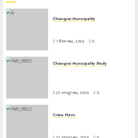
กรกฎาคม,
ศ์เธอ
2026
พระองค์
0
เจ้าเฉลิม
Chiangrai Municipality
ศึกยุคล”
เทศบาลนครเชียงรายร่วมกิจกรรม “วัน
รพี” ประจำปี 2569
7 มิถุนายน,
7 สิงหาคม, 2026
0
2026
0
Chiangrai Municipality
Study
เลขาธิการ ป.ป.ส. ชื่นชมโรงเรียน
เทศบาล 7 ฝั่งหมิ่น ต้นแบบพัฒนา EF
สร้างภูมิคุ้มกันยาเสพติด
22 กรกฎาคม, 2026
0
Crime
News
ทหารผาเมืองบูรณาการหลายหน่วย
สกัดยึดไอซ์ 250 กิโลกรัม กลางแม่สาย
22 กรกฎาคม, 2026
0