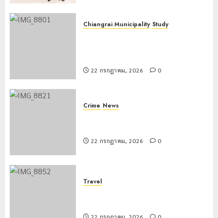
Chiangrai Municipality
Study
เลขาธิการ ป.ป.ส. ชื่นชมโรงเรียน
เทศบาล 7 ฝั่งหมิ่น ต้นแบบพัฒนา EF
สร้างภูมิคุ้มกันยาเสพติด
22 กรกฎาคม, 2026
0
Crime
News
ทหารผาเมืองบูรณาการหลายหน่วย
สกัดยึดไอซ์ 250 กิโลกรัม กลางแม่สาย
22 กรกฎาคม, 2026
0
Travel
เชียงรายดัน “สุสานโบราณยุคหินดอย
วง” สู่หมุดหมายท่องเที่ยวโลก
22 กรกฎาคม, 2026
0