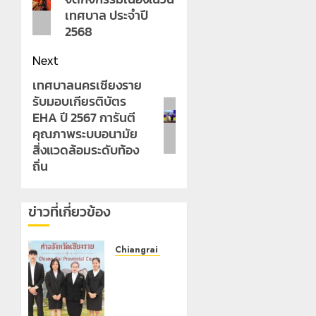
post:
เทศบาล ประจำปี
2568
Next
เทศบาลนครเชียงราย
Next
รับมอบเกียรติบัตร
post:
EHA ปี 2567 การันตี
คุณภาพระบบอนามัย
สิ่งแวดล้อมระดับท้อง
ถิ่น
ข่าวที่เกี่ยวข้อง
Chiangrai Municipality
เทศบาล
นคร
เชียงราย
ร่วม