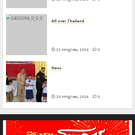
All over Thailand
โลว์ซีซั่นไม่สะเทือน! “ปาย” ยังเนื้อหอม
นักท่องเที่ยวแห่สัมผัส Pai Zipline ท้า
ความสูงกลางธรรมชาติ
21 กรกฎาคม, 2026
0
News
มอบบัตรประจำตัวบุคคลผู้ไม่มีสถานะ
ทางทะเบียน แก่นักเรียนเลขประจำตัว G
อำเภอแม่สรวย
20 กรกฎาคม, 2026
0