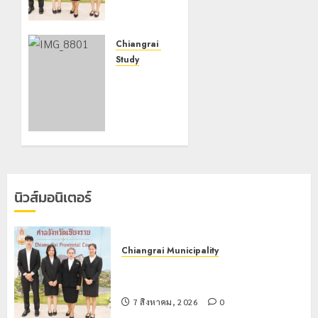
กิจกรรม
“วันรพี”
ประจำปี
Chiangrai Municipality
2569
Study
เลขาธิการ
7 สิงหาคม,
ป.ป.ส.
2026
ชื่นชม
0
โรงเรียน
เทศบาล 7
ฝั่งหมิ่น
ต้นแบบ
พัฒนา
นิวส์มอนิเตอร์
EF สร้าง
ภูมิคุ้มกัน
ยาเสพ
ติด
Chiangrai Municipality
เทศบาลนครเชียงรายร่วมกิจกรรม “วัน
22
รพี” ประจำปี 2569
กรกฎาคม,
2026
7 สิงหาคม, 2026
0
0