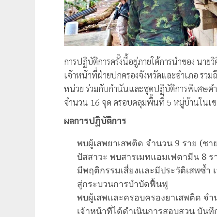
การปฏิบัติการครั้งนี้อยู่ภายใต้การนำของ นายว
เจ้าหน้าที่ฝ่ายปกครองจังหวัดและอำเภอ รว
หน่วย ร่วมกับกำนันและชุดปฏิบัติการพิเศษต
จำนวน 16 จุด ครอบคลุมพื้นที่ 5 หมู่บ้านในเ
ผลการปฏิบัติการ
พบผู้เสพยาเสพติด จำนวน 9 ราย (ชา
ปัสสาวะ พบสารเมทแอมเฟตามีน 8 ราย 
มีพฤติกรรมเสี่ยงและมีประวัติเสพซ้ำ เ
สู่กระบวนการบำบัดฟื้นฟู
พบผู้เสพและครอบครองยาเสพติด จำน
เจ้าหน้าที่ได้ดำเนินการสอบสวน บันท