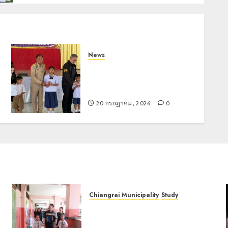
News
มอบบัตรประจำตัวบุคคลผู้ไม่มี
สถานะทางทะเบียน แก่นักเรียนเลข
ประจำตัว G อำเภอแม่สรวย
20 กรกฎาคม, 2026
0
Chiangrai Municipality
Study
เลขาธิการ ป.ป.ส. ชื่นชมโรงเรียน
น
เทศบาล 7 ฝั่งหมิ่น ต้นแบบพัฒนา EF