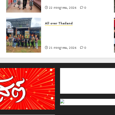
สร้างภูมิคุ้มกันยาเสพติด
22 กรกฎาคม, 2026
0
All over Thailand
โลว์ซีซั่นไม่สะเทือน! “ปาย” ยังเนื้อหอม
นักท่องเที่ยวแห่สัมผัส Pai Zipline ท้า
ความสูงกลางธรรมชาติ
21 กรกฎาคม, 2026
0
ติดต่อเรา
เกี่ยวกับเรา
Privacy Policy
Cookies Policy