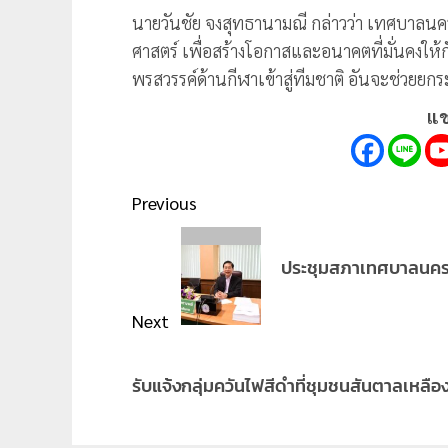
นายวันชัย จงสุทธานามณี กล่าวว่า เทศบาลน
ศาสตร์ เพื่อสร้างโอกาสและอนาคตที่มั่นคงให
พรสวรรค์ด้านกีฬาเข้าสู่ทีมชาติ อันจะช่วยยกร
แช
Post
Previous
navigation
Previous
ประชุมสภาเทศบาลนครเช
post:
Next
Next
รับแจ้งกลุ่มควันไฟสีดำที่ชุมชนสันตาลเหลื
post: