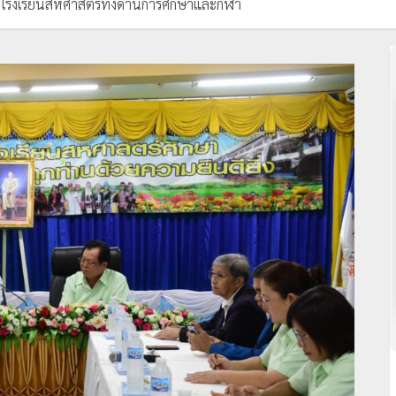
รงเรียนสหศาสตร์ทั้งด้านการศึกษาและกีฬา