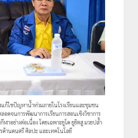
งแก้ไขปัญหาน้ำท่วมภายในโรงเรียนและชุมชน
์ ตลอดจนการพัฒนาการเรียนการสอนเชิงวิชาการ
ีฬาอย่างต่อเนื่อง โดยเฉพาะยูโด ยูยิตสู มวยปล้ำ
การด้านดนตรี ศิลปะ และเทคโนโลยี