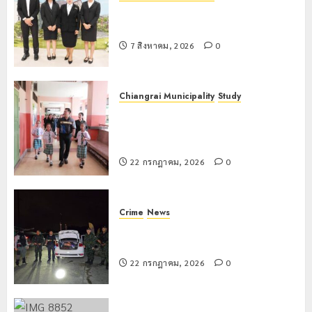
เทศบาลนครเชียงรายร่วมกิจกรรม “วัน
รพี” ประจำปี 2569
7 สิงหาคม, 2026
0
Chiangrai Municipality
Study
เลขาธิการ ป.ป.ส. ชื่นชมโรงเรียน
เทศบาล 7 ฝั่งหมิ่น ต้นแบบพัฒนา EF
สร้างภูมิคุ้มกันยาเสพติด
22 กรกฎาคม, 2026
0
Crime
News
ทหารผาเมืองบูรณาการหลายหน่วย
สกัดยึดไอซ์ 250 กิโลกรัม กลางแม่สาย
22 กรกฎาคม, 2026
0