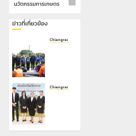
นวัตกรรมการเกษตร
ข่าวที่เกี่ยวข้อง
Chiangrai Municipality
เทศบาล
นคร
เชียงราย
ผนึก
สำนักงาน
ทรัพยากร
น้ำที่ 1 ติด
Chiangrai Municipality
ตั้งเครื่อง
เทศบาล
สูบน้ำ
นคร
ขนาด
เชียงราย
ใหญ่ 3
ร่วม
จุด
กิจกรรม
ยุทธศาสตร์
“วันรพี”
รับมือฝน
ประจำปี