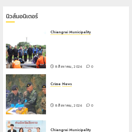
หนัก
2569
ตลอดฤดู
นิวส์มอนิเตอร์
ฝน
7 สิงหาคม,
2026
0
8 สิงหาคม,
Chiangrai Municipality
2026
เทศบาลนครเชียงรายผนึกสำนักงาน
0
ทรัพยากรน้ำที่ 1 ติดตั้งเครื่องสูบน้ำ
ขนาดใหญ่ 3 จุดยุทธศาสตร์รับมือฝน
หนักตลอดฤดูฝน
8 สิงหาคม, 2026
0
Crime
News
กกล.ผาเมืองปะทะแก๊งขนยาชายแดน
เชียงแสน ยึดยาบ้า 1.9 ล้านเม็ด
8 สิงหาคม, 2026
0
Chiangrai Municipality