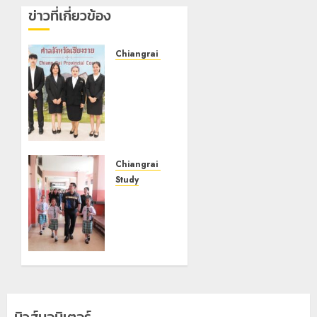
ข่าวที่เกี่ยวข้อง
Chiangrai Municipality
เทศบาล
นคร
เชียงราย
ร่วม
กิจกรรม
“วันรพี”
ประจำปี
Chiangrai Municipality
2569
Study
เลขาธิการ
7 สิงหาคม,
ป.ป.ส.
2026
ชื่นชม
0
โรงเรียน
เทศบาล 7
ฝั่งหมิ่น
ต้นแบบ
พัฒนา
นิวส์มอนิเตอร์