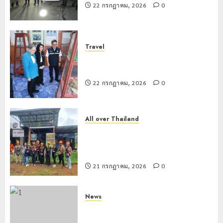
22 กรกฎาคม, 2026
0
Travel
เชียงรายดัน “สุสานโบราณยุคหินดอย
วง” สู่หมุดหมายท่องเที่ยวโลก
22 กรกฎาคม, 2026
0
All over Thailand
โลว์ซีซั่นไม่สะเทือน! “ปาย” ยังเนื้อหอม
นักท่องเที่ยวแห่สัมผัส Pai Zipline ท้า
ความสูงกลางธรรมชาติ
21 กรกฎาคม, 2026
0
News
มอบบัตรประจำตัวบุคคลผู้ไม่มีสถานะ
ทางทะเบียน แก่นักเรียนเลขประจำตัว G