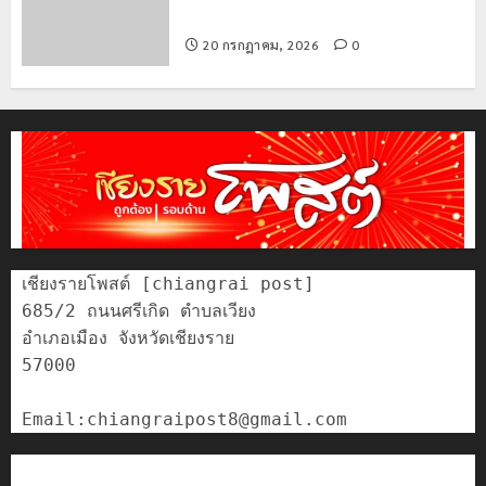
อำเภอแม่สรวย
20 กรกฎาคม, 2026
0
เชียงรายโพสต์ [chiangrai post]

685/2 ถนนศรีเกิด ตำบลเวียง

อำเภอเมือง จังหวัดเชียงราย

57000

ติดต่อเรา