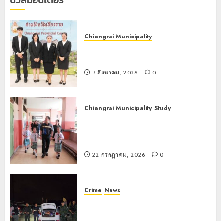
EF สร้าง
ภูมิคุ้มกัน
ยาเสพ
ติด
Chiangrai Municipality
เทศบาลนครเชียงรายร่วมกิจกรรม “วัน
22
รพี” ประจำปี 2569
กรกฎาคม,
2026
7 สิงหาคม, 2026
0
0
Chiangrai Municipality
Study
เลขาธิการ ป.ป.ส. ชื่นชมโรงเรียน
เทศบาล 7 ฝั่งหมิ่น ต้นแบบพัฒนา EF
สร้างภูมิคุ้มกันยาเสพติด
22 กรกฎาคม, 2026
0
Crime
News
ทหารผาเมืองบูรณาการหลายหน่วย
สกัดยึดไอซ์ 250 กิโลกรัม กลางแม่สาย